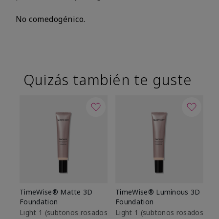
No comedogénico.
Quizás también te guste
TimeWise® Matte 3D
TimeWise® Luminous 3D
Sk
Foundation
Foundation
De
es
Light 1​ (subtonos rosados
Light 1​ (subtonos rosados