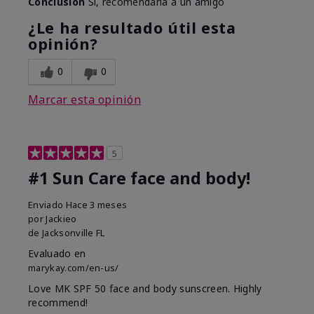
Conclusión
Sí, recomendaría a un amigo
¿Le ha resultado útil esta
opinión?
0
0
Marcar esta opinión
5
#1 Sun Care face and body!
Enviado
Hace 3 meses
por
Jackieo
de
Jacksonville FL
Evaluado en
marykay.com/en-us/
Love MK SPF 50 face and body sunscreen. Highly
recommend!