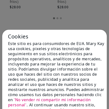
fríos)
fríos)
$9
$28.00
$28.00
Cookies
Este sitio es para consumidores de EUA. Mary Kay
usa cookies, pixeles y otras tecnologías de
seguimiento en sus sitios electrónicos para
propósitos operativos, analíticos y de mercadeo,
incluyendo para mejorar la experiencia de tu
sitio. Podríamos divulgar información sobre el
uso que haces del sitio con nuestros socios de
redes sociales, publicidad y analítica para
OPINIONES
analizar el uso que haces de nuestros sitios y
mostrarte nuestros anuncios. Puedes administrar
cómo usamos tus datos personales haciendo clic
en
'No vender ni compartir mi información
4.8
personal'.
. Al continuar usando nuestro sitio,