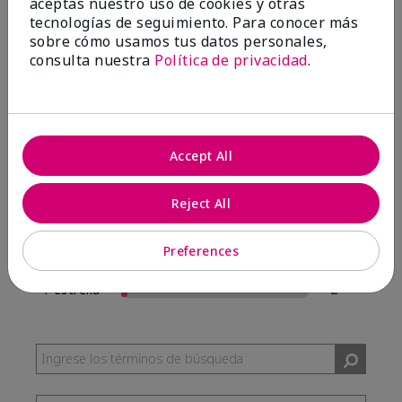
aceptas nuestro uso de cookies y otras
57 Reseñas
tecnologías de seguimiento. Para conocer más
sobre cómo usamos tus datos personales,
Escribir Una Opinión
consulta nuestra
Política de privacidad
.
95%
de los encuestados recomendaría a un amigo.
Accept All
5 estrellas
54
4 estrellas
0
Reject All
3 estrellas
1
Preferences
2 estrellas
0
1 estrella
2