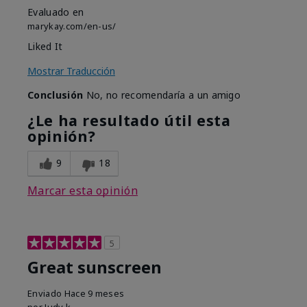
Evaluado en
marykay.com/en-us/
Liked It
Mostrar Traducción
Conclusión
No, no recomendaría a un amigo
¿Le ha resultado útil esta
opinión?
9
18
Marcar esta opinión
5
Great sunscreen
Enviado
Hace 9 meses
por
Judy k