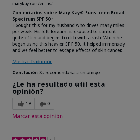
marykay.com/en-us/
Comentarios sobre Mary Kay® Sunscreen Broad
Spectrum SPF 50*
I bought this for my husband who drives many miles
per week. His left forearm is exposed to sunlight
quite often and begins to itch with a rash. When he
began using this heavier SPF 50, it helped immensely
and we feel better to escape effects of skin cancer.
Mostrar Traducción
Conclusión
Sí, recomendaría a un amigo
¿Le ha resultado útil esta
opinión?
19
0
Marcar esta opinión
5