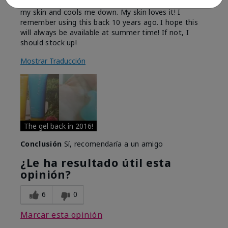
I love this product! It takes the sunburn right out of
my skin and cools me down. My skin loves it! I
remember using this back 10 years ago. I hope this
will always be available at summer time! If not, I
should stock up!
Mostrar Traducción
The gel back in 2016!
Conclusión
Sí, recomendaría a un amigo
¿Le ha resultado útil esta
opinión?
6
0
Marcar esta opinión