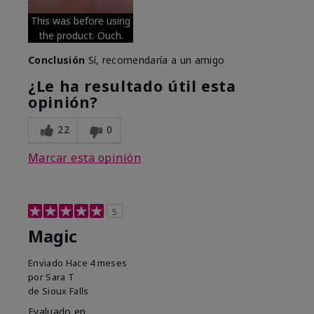
This was before using
the product. Ouch.
Conclusión
Sí, recomendaría a un amigo
¿Le ha resultado útil esta
opinión?
22
0
Marcar esta opinión
5
Magic
Enviado
Hace 4 meses
por
Sara T
de
Sioux Falls
Evaluado en