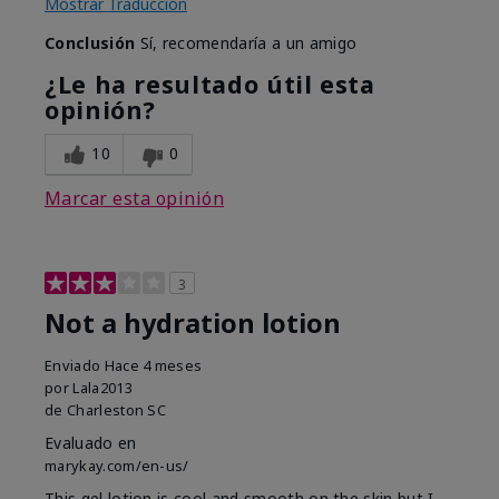
Mostrar Traducción
Conclusión
Sí, recomendaría a un amigo
¿Le ha resultado útil esta
opinión?
10
0
Marcar esta opinión
3
Not a hydration lotion
Enviado
Hace 4 meses
por
Lala2013
de
Charleston SC
Evaluado en
marykay.com/en-us/
This gel lotion is cool and smooth on the skin but I