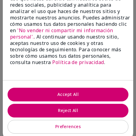
redes sociales, publicidad y analítica para
Conclusión
Sí, recomendaría a un amigo
analizar el uso que haces de nuestros sitios y
¿Le ha resultado útil esta
mostrarte nuestros anuncios. Puedes administrar
opinión?
cómo usamos tus datos personales haciendo clic
en
'No vender ni compartir mi información
8
0
personal'.
. Al continuar usando nuestro sitio,
aceptas nuestro uso de cookies y otras
Marcar esta opinión
tecnologías de seguimiento. Para conocer más
sobre cómo usamos tus datos personales,
consulta nuestra
Política de privacidad
.
5
I'm so glad they brought it
back!!
Accept All
Enviado
Hace 2 meses
por
Taylor W
Reject All
de
Simi Valley, CA
Evaluado en
Preferences
marykay.com/en-us/