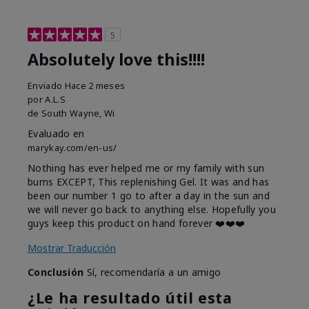
5
Absolutely love this!!!!
Enviado
Hace 2 meses
por
A.L.S
de
South Wayne, Wi
Evaluado en
marykay.com/en-us/
Nothing has ever helped me or my family with sun
burns EXCEPT, This replenishing Gel. It was and has
been our number 1 go to after a day in the sun and
we will never go back to anything else. Hopefully you
guys keep this product on hand forever ❤️❤️❤️
Mostrar Traducción
Conclusión
Sí, recomendaría a un amigo
¿Le ha resultado útil esta