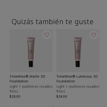
Quizás también te guste
TimeWise® Matte 3D
TimeWise® Luminous 3D
Sk
Foundation
Foundation
De
es
Light 1​ (subtonos rosados
Light 1​ (subtonos rosados
fríos)
fríos)
$9
$28.00
$28.00