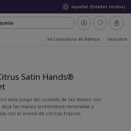
español (Estados Unidos)
queda
Sé Consultora de Belleza
Descubre
Collapsed
Expanded
Citrus Satin Hands®
et
on este juego del cuidado de las manos con
 deja las manos sintiéndose renovadas y
s con el aroma de cítricos frescos.