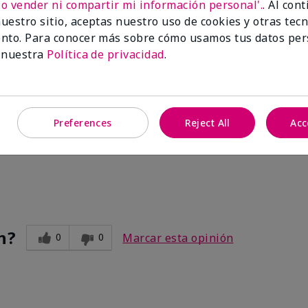
No vender ni compartir mi información personal'.
. Al con
uestro sitio, aceptas nuestro uso de cookies y otras tec
nto. Para conocer más sobre cómo usamos tus datos per
 nuestra
Política de privacidad
.
Preferences
Reject All
Acc
ve. After I use the other two products. Makes my legs and hands s
n?
0
0
Marcar esta opinión