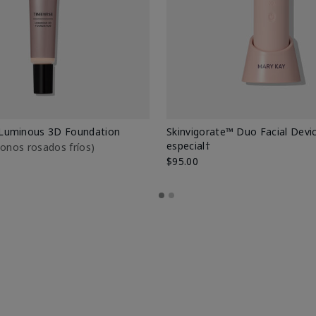
Luminous 3D Foundation
Skinvigorate™ Duo Facial Devic
especial†
btonos rosados fríos)
$95.00