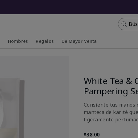
Bús
s
Hombres
Regalos
De Mayor Venta
Collapsed
Expanded
White Tea & 
Pampering S
Consiente tus manos c
manteca de karité que
ligeramente perfumada
$38.00