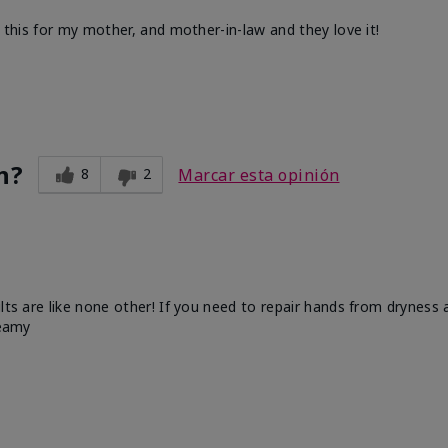
d this for my mother, and mother-in-law and they love it!
n?
8
2
Marcar esta opinión
ults are like none other! If you need to repair hands from dryness
reamy