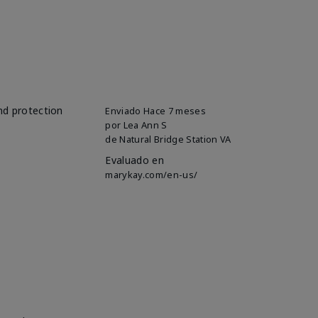
and protection
Enviado
Hace 7 meses
por
Lea Ann S
de
Natural Bridge Station VA
Evaluado en
marykay.com/en-us/