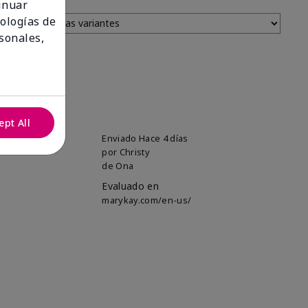
tinuar
nologías de
sonales,
ept All
uper soft!
Enviado
Hace 4 días
por
Christy
de
Ona
Evaluado en
marykay.com/en-us/