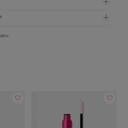
n
udeo.