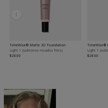
Previous
TimeWise® Matte 3D Foundation
TimeWise® 
Light 1​ (subtonos rosados fríos)
Light 1​ (su
$28.00
$28.00