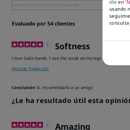
clic en
'
usando n
seguimie
consulta
Evaluado por 54 clientes
Softness
5
I love Satin hands. I use the scrub on my legs before I sha
Mostrar Traducción
Conclusión
Sí, recomendaría a un amigo
¿Le ha resultado útil esta opinió
Amazing
5