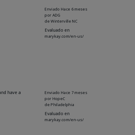
Enviado
Hace 6 meses
por
ADG
de
Winterville NC
Evaluado en
marykay.com/en-us/
 and have a
Enviado
Hace 7 meses
por
HopeC
de
Philadelphia
Evaluado en
marykay.com/en-us/