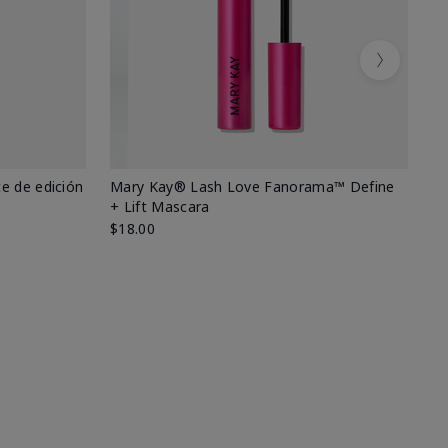
Next
e de edición
Mary Kay® Lash Love Fanorama™ Define
Ma
+ Lift Mascara
Ki
$18.00
$2