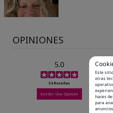
OPINIONES
5.0
Cooki
Este sit
otras te
54 Reseñas
operativ
experien
Escribir Una Opinión
haces del
para ana
anuncios