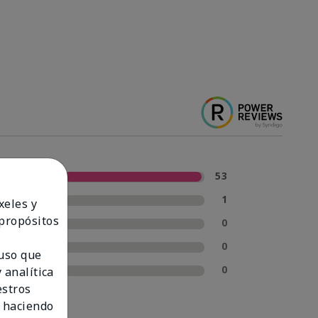
5 estrellas
53
4 estrellas
1
xeles y
 propósitos
3 estrellas
0
2 estrellas
0
 uso que
1 estrella
0
 analítica
estros
 haciendo