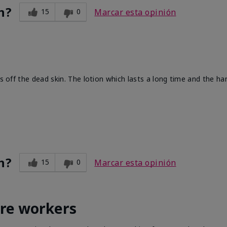
n?
15
0
Marcar esta opinión
ts off the dead skin. The lotion which lasts a long time and the h
n?
15
0
Marcar esta opinión
are workers