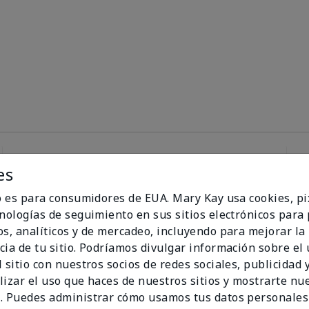
es
100%
io es para consumidores de EUA. Mary Kay usa cookies, pi
cnologías de seguimiento en sus sitios electrónicos para
de los encuestados
os, analíticos y de mercadeo, incluyendo para mejorar la
recomendaría a un
cia de tu sitio. Podríamos divulgar información sobre el
amigo.
 sitio con nuestros socios de redes sociales, publicidad y
lizar el uso que haces de nuestros sitios y mostrarte nu
. Puedes administrar cómo usamos tus datos personales