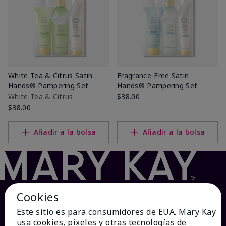
White Tea & Citrus Satin
Fragrance-Free Satin
Hands® Pampering Set
Hands® Pampering Set
White Tea & Citrus
$38.00
$38.00
Añadir a la bolsa
Añadir a la bolsa
Cookies
Este sitio es para consumidores de EUA. Mary Kay
usa cookies, pixeles y otras tecnologías de