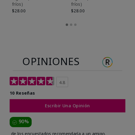
fríos)
fríos)
$9
$28.00
$28.00
OPINIONES
4.8
10 Reseñas
Escribir Una Opinión
90%
de los encuestados recomendaría a un amigo.