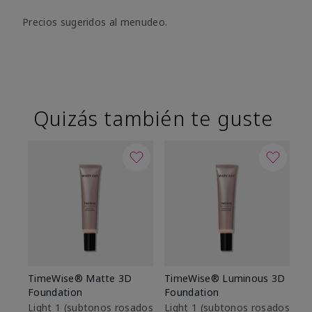
Precios sugeridos al menudeo.
Quizás también te guste
TimeWise® Matte 3D
TimeWise® Luminous 3D
Sk
Foundation
Foundation
De
es
Light 1​ (subtonos rosados
Light 1​ (subtonos rosados