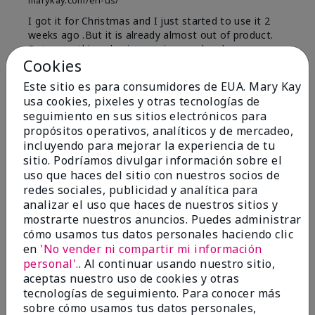
marykay.com/en-us/
I got it for Christmas and I just started to use it 2
weeks ago .But it is already almost out of product.
But every thing else is amazing, my hands are so
Cookies
much softer. I will definitely be buying again.
Este sitio es para consumidores de EUA. Mary Kay
Mostrar Traducción
usa cookies, pixeles y otras tecnologías de
Conclusión
Sí, recomendaría a un amigo
seguimiento en sus sitios electrónicos para
propósitos operativos, analíticos y de mercadeo,
¿Le ha resultado útil esta
incluyendo para mejorar la experiencia de tu
opinión?
sitio. Podríamos divulgar información sobre el
uso que haces del sitio con nuestros socios de
1
0
redes sociales, publicidad y analítica para
analizar el uso que haces de nuestros sitios y
Marcar esta opinión
mostrarte nuestros anuncios. Puedes administrar
cómo usamos tus datos personales haciendo clic
en
'No vender ni compartir mi información
personal'.
. Al continuar usando nuestro sitio,
5
aceptas nuestro uso de cookies y otras
Thank you Ewa
tecnologías de seguimiento. Para conocer más
sobre cómo usamos tus datos personales,