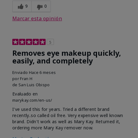
9
0
Marcar esta opinión
5
Removes eye makeup quickly,
easily, and completely
Enviado
Hace 6 meses
por
Fran H
de
San Luis Obispo
Evaluado en
marykay.com/en-us/
I've used this for years. Tried a different brand
recently..so called oil free. Very expensive well known
brand. Didn't work as well as Mary Kay. Returned it,
ordering more Mary Kay remover now.