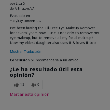
por
Lisa D.
de
Arlington, VA
Evaluado en
marykay.com/en-us/
I've been buying the Oil-Free Eye Makeup Remover
for several years now. I use it not only to remove my
eye makeup, but to remove all my facial makeup!!
Now my eldest daughter also uses it & loves it too.
Mostrar Traducción
Conclusión
Sí, recomendaría a un amigo
¿Le ha resultado útil esta
opinión?
12
0
Marcar esta opinión