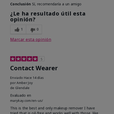
Conclusión
Sí, recomendaría a un amigo
¿Le ha resultado útil esta
opinión?
1
0
Marcar esta opinión
5
Contact Wearer
Enviado
Hace 14 días
por
Amber Joy
de
Glendale
Evaluado en
marykay.com/en-us/
This is the best and only makeup remover I have
tried that is oil-free and works well with those, like