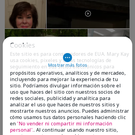
Cookies
Este sitio es para consumidores de EUA. Mary Kay
usa cookies, pixeles y otras tecnologías de
Mostrar más fotos
seguimiento en sus sitios electrónicos para
propósitos operativos, analíticos y de mercadeo,
incluyendo para mejorar la experiencia de tu
OPINIONES
sitio. Podríamos divulgar información sobre el
uso que haces del sitio con nuestros socios de
redes sociales, publicidad y analítica para
4.9
analizar el uso que haces de nuestros sitios y
mostrarte nuestros anuncios. Puedes administrar
299 Reseñas
cómo usamos tus datos personales haciendo clic
en
'No vender ni compartir mi información
Escribir Una Opinión
personal'.
. Al continuar usando nuestro sitio,