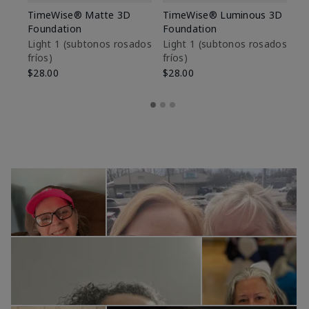
TimeWise® Matte 3D
TimeWise® Luminous 3D
Sk
Foundation
Foundation
De
es
Light 1​ (subtonos rosados
Light 1​ (subtonos rosados
fríos)
fríos)
$9
$28.00
$28.00