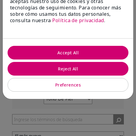
aceptas nuestro uso de cookies y otras
tecnologías de seguimiento. Para conocer más
99%
sobre cómo usamos tus datos personales,
consulta nuestra
Política de privacidad
.
de los encuestados recomendaría a un amigo.
5 estrellas
287
4 estrellas
7
Accept All
3 estrellas
2
2 estrellas
0
Reject All
1 estrella
3
Preferences
Tono De Piel
Filtrar
reseñas
por
Tono
de
piel