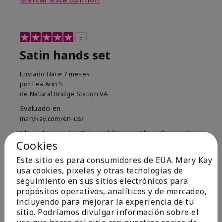
5
Satin hands set
Enviado
Hace 7 meses
por
Lea Ann S
de
Natural Bridge Station VA
Evaluado en
marykay.com/en-us/
I have been using this a while now. I love the scrub
Cookies
that gets off the dead skin. The lotion which lasts a
long time and the hand protection cream
Este sitio es para consumidores de EUA. Mary Kay
usa cookies, pixeles y otras tecnologías de
Mostrar Traducción
seguimiento en sus sitios electrónicos para
Conclusión
Sí, recomendaría a un amigo
propósitos operativos, analíticos y de mercadeo,
incluyendo para mejorar la experiencia de tu
¿Le ha resultado útil esta
sitio. Podríamos divulgar información sobre el
opinión?