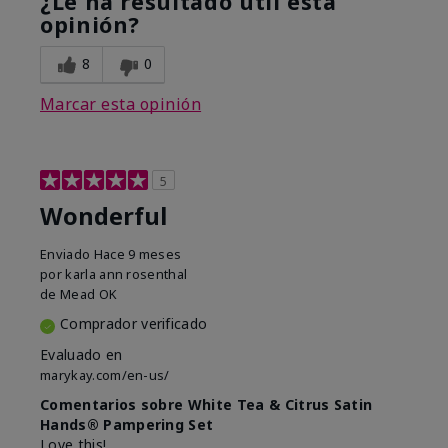
¿Le ha resultado útil esta
opinión?
8
0
Marcar esta opinión
5
Wonderful
Enviado
Hace 9 meses
por
karla ann rosenthal
de
Mead OK
Comprador verificado
Evaluado en
marykay.com/en-us/
Comentarios sobre White Tea & Citrus Satin
Hands® Pampering Set
Love this!