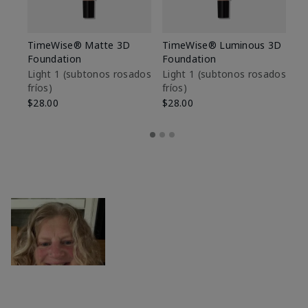
TimeWise® Matte 3D
TimeWise® Luminous 3D
Sk
Foundation
Foundation
De
es
Light 1​ (subtonos rosados
Light 1​ (subtonos rosados
fríos)
fríos)
$9
$28.00
$28.00