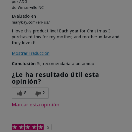
por
ADG
de
Winterville NC
Evaluado en
marykay.com/en-us/
I love this product line! Each year for Christmas I
purchased this for my mother, and mother-in-law and
they love it!
Mostrar Traducción
Conclusión
Sí, recomendaría a un amigo
¿Le ha resultado útil esta
opinión?
8
2
Marcar esta opinión
5