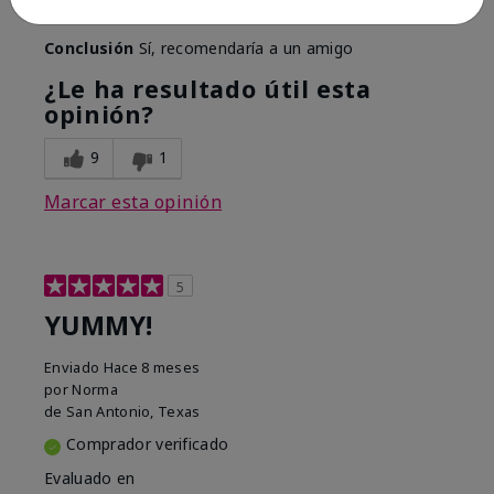
Mostrar Traducción
Conclusión
Sí, recomendaría a un amigo
¿Le ha resultado útil esta
opinión?
9
1
Marcar esta opinión
5
YUMMY!
Enviado
Hace 8 meses
por
Norma
de
San Antonio, Texas
Comprador verificado
Evaluado en