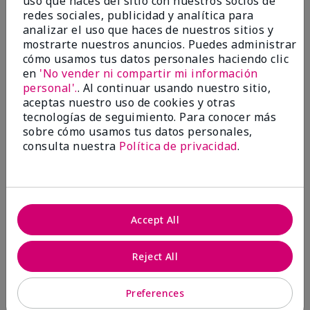
uso que haces del sitio con nuestros socios de
redes sociales, publicidad y analítica para
15
0
analizar el uso que haces de nuestros sitios y
mostrarte nuestros anuncios. Puedes administrar
Marcar esta opinión
cómo usamos tus datos personales haciendo clic
en
'No vender ni compartir mi información
personal'.
. Al continuar usando nuestro sitio,
aceptas nuestro uso de cookies y otras
5
tecnologías de seguimiento. Para conocer más
Great for healthcare workers
sobre cómo usamos tus datos personales,
consulta nuestra
Política de privacidad
.
Enviado
Hace 8 meses
por
Jenni
de
Wy
Evaluado en
marykay.com/en-us/
Accept All
I was given this lotion as a Christmas gift by
someone in my community that wanted to do
Reject All
something for us. My hands were so dry, I have used
this twice and my hands look and feel so much
better.
Preferences