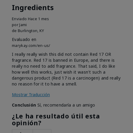
Ingredients
Enviado
Hace 1 mes
por
Jami
de
Burlington, KY
Evaluado en
marykay.com/en-us/
I really really wish this did not contain Red 17 OR
fragrance. Red 17 is banned in Europe, and there is
really no need to add fragrance. That said, I do like
how well this works, just wish it wasn't such a
dangerous product (Red 17 is a carcinogen) and really
no reason for it to have a smell.
Mostrar Traducción
Conclusión
Sí, recomendaría a un amigo
¿Le ha resultado útil esta
opinión?