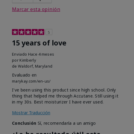
Marcar esta opinión
5
15 years of love
Enviado
Hace 4 meses
por
Kimberly
de
Waldorf, Maryland
Evaluado en
marykay.com/en-us/
I've been using this product since high school. Only
thing that helped me through Accutane. Still using it
in my 30s. Best moisturizer I have ever used.
Mostrar Traducción
Conclusión
Sí, recomendaría a un amigo