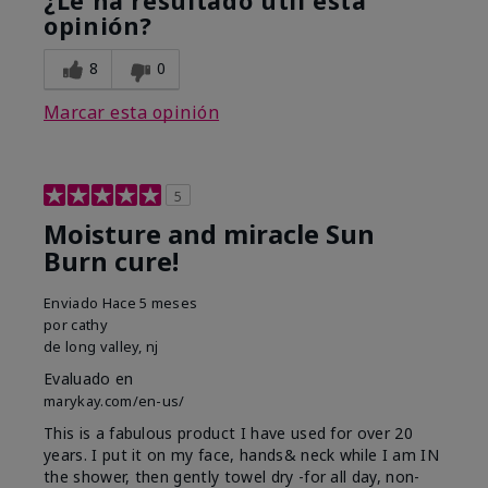
¿Le ha resultado útil esta
opinión?
8
0
Marcar esta opinión
5
Moisture and miracle Sun
Burn cure!
Enviado
Hace 5 meses
por
cathy
de
long valley, nj
Evaluado en
marykay.com/en-us/
This is a fabulous product I have used for over 20
years. I put it on my face, hands& neck while I am IN
the shower, then gently towel dry -for all day, non-