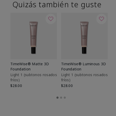
Quizás también te guste
TimeWise® Matte 3D
TimeWise® Luminous 3D
Sk
Foundation
Foundation
De
es
Light 1​ (subtonos rosados
Light 1​ (subtonos rosados
fríos)
fríos)
$9
$28.00
$28.00