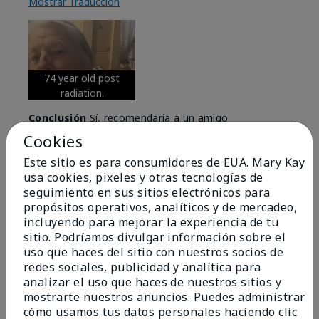
Mostrar Traducción
74 year old post
radiation.
Conclusión
Sí, recomendaría a un amigo
Cookies
¿Le ha resultado útil esta
opinión?
Este sitio es para consumidores de EUA. Mary Kay
usa cookies, pixeles y otras tecnologías de
6
0
seguimiento en sus sitios electrónicos para
propósitos operativos, analíticos y de mercadeo,
Marcar esta opinión
incluyendo para mejorar la experiencia de tu
sitio. Podríamos divulgar información sobre el
uso que haces del sitio con nuestros socios de
redes sociales, publicidad y analítica para
5
analizar el uso que haces de nuestros sitios y
Great Night time emollient
mostrarte nuestros anuncios. Puedes administrar
cómo usamos tus datos personales haciendo clic