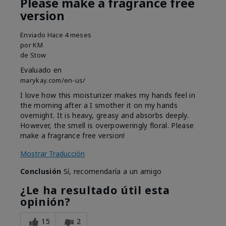
Please make a fragrance free
version
Enviado
Hace 4 meses
por
KM
de
Stow
Evaluado en
marykay.com/en-us/
I love how this moisturizer makes my hands feel in
the morning after a I smother it on my hands
overnight. It is heavy, greasy and absorbs deeply.
However, the smell is overpoweringly floral. Please
make a fragrance free version!
Mostrar Traducción
Conclusión
Sí, recomendaría a un amigo
¿Le ha resultado útil esta
opinión?
15
2