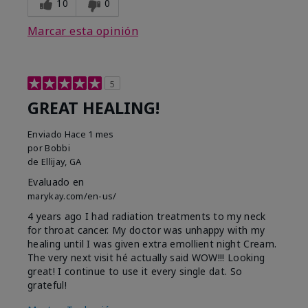
10
0
Marcar esta opinión
5
GREAT HEALING!
Enviado
Hace 1 mes
por
Bobbi
de
Ellijay, GA
Evaluado en
marykay.com/en-us/
4 years ago I had radiation treatments to my neck
for throat cancer. My doctor was unhappy with my
healing until I was given extra emollient night Cream.
The very next visit hé actually said WOW!!! Looking
great! I continue to use it every single dat. So
grateful!