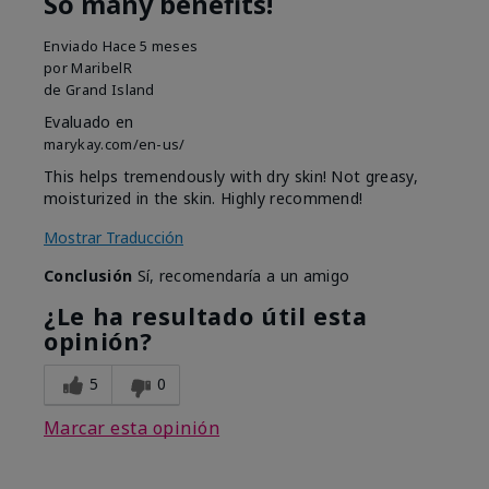
So many benefits!
Enviado
Hace 5 meses
por
MaribelR
de
Grand Island
Evaluado en
marykay.com/en-us/
This helps tremendously with dry skin! Not greasy,
moisturized in the skin. Highly recommend!
Mostrar Traducción
Conclusión
Sí, recomendaría a un amigo
¿Le ha resultado útil esta
opinión?
5
0
Marcar esta opinión