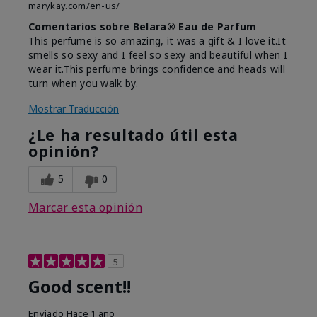
marykay.com/en-us/
Comentarios sobre Belara® Eau de Parfum
This perfume is so amazing, it was a gift & I love it.It
smells so sexy and I feel so sexy and beautiful when I
wear it.This perfume brings confidence and heads will
turn when you walk by.
Mostrar Traducción
¿Le ha resultado útil esta
opinión?
5
0
Marcar esta opinión
5
Good scent!!
Enviado
Hace 1 año