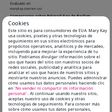
Evaluado en
marykay.com/en-us/
Comentarios sobre Belara® Eau de Parfum
Used for over 10 years. Best smell!
Cookies
Mostrar Traducción
Este sitio es para consumidores de EUA. Mary Kay
usa cookies, pixeles y otras tecnologías de
Conclusión
Sí, recomendaría a un amigo
seguimiento en sus sitios electrónicos para
propósitos operativos, analíticos y de mercadeo,
¿Le ha resultado útil esta
incluyendo para mejorar la experiencia de tu
opinión?
sitio. Podríamos divulgar información sobre el
uso que haces del sitio con nuestros socios de
4
0
redes sociales, publicidad y analítica para
analizar el uso que haces de nuestros sitios y
Marcar esta opinión
mostrarte nuestros anuncios. Puedes administrar
cómo usamos tus datos personales haciendo clic
en
'No vender ni compartir mi información
personal'.
. Al continuar usando nuestro sitio,
5
aceptas nuestro uso de cookies y otras
Kristen
tecnologías de seguimiento. Para conocer más
sobre cómo usamos tus datos personales,
Enviado
Hace 10 meses