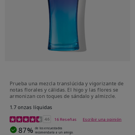
Prueba una mezcla translúcida y vigorizante de
notas florales y cálidas. El higo y las flores se
armonizan con toques de sándalo y almizcle.
1.7 onzas líquidas
Calificación de clientes de 4,5 de 5
4.6
16 Reseñas
Escribir una opinión
87%
de los encuestados
recomendaría a un amigo.