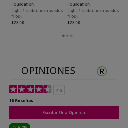
Foundation
Foundation
De
es
Light 1​ (subtonos rosados
Light 1​ (subtonos rosados
fríos)
fríos)
$9
$28.00
$28.00
OPINIONES
4.6
16 Reseñas
Escribir Una Opinión
87%