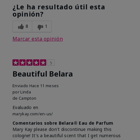
¿Le ha resultado útil esta
opinión?
8
1
Marcar esta opinión
5
Beautiful Belara
Enviado
Hace 11 meses
por
Linda
de
Campton
Evaluado en
marykay.com/en-us/
Comentarios sobre Belara® Eau de Parfum
Mary Kay please don't discontinue making this
cologne! It's a beautiful scent that I get numerous