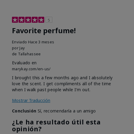
5
Favorite perfume!
Enviado
Hace 3 meses
por
Jay
de
Tallahassee
Evaluado en
marykay.com/en-us/
I brought this a few months ago and I absolutely
love the scent. I get compliments all of the time
when I walk past people while I'm out.
Mostrar Traducción
Conclusión
Sí, recomendaría a un amigo
¿Le ha resultado útil esta
opinión?