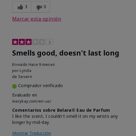
3
0
Marcar esta opinión
3
Smells good, doesn't last long
Enviado
Hace 9 meses
por
Lynda
de
Severn
Comprador verificado
Evaluado en
marykay.com/en-us/
Comentarios sobre Belara® Eau de Parfum
I like the scent, I couldn't smell it on my wrists any
longer by mid-day.
Mostrar Traducción