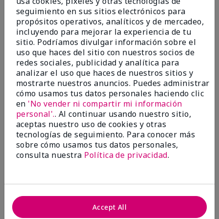
vidas®
usa cookies, pixeles y otras tecnologías de
seguimiento en sus sitios electrónicos para
propósitos operativos, analíticos y de mercadeo,
incluyendo para mejorar la experiencia de tu
Más de $18 millones donados a nivel
sitio. Podríamos divulgar información sobre el
global desde 2008 para impulsar la
uso que haces del sitio con nuestros socios de
redes sociales, publicidad y analítica para
investigación contra el cáncer, erradicar
analizar el uso que haces de nuestros sitios y
la violencia doméstica, promover el
mostrarte nuestros anuncios. Puedes administrar
empoderamiento económico y
cómo usamos tus datos personales haciendo clic
transformar comunidades.
en
'No vender ni compartir mi información
personal'.
. Al continuar usando nuestro sitio,
aceptas nuestro uso de cookies y otras
tecnologías de seguimiento. Para conocer más
sobre cómo usamos tus datos personales,
consulta nuestra
Política de privacidad
.
Accept All