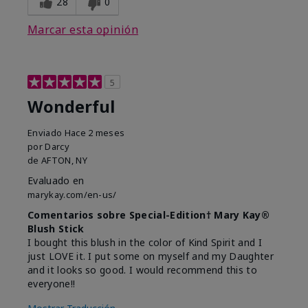
28
0
Marcar esta opinión
5
Wonderful
Enviado
Hace 2 meses
por
Darcy
de
AFTON, NY
Evaluado en
marykay.com/en-us/
Comentarios sobre Special-Edition† Mary Kay®
Blush Stick
I bought this blush in the color of Kind Spirit and I
just LOVE it. I put some on myself and my Daughter
and it looks so good. I would recommend this to
everyone!!