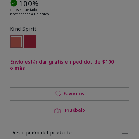
100%
de los encuestados
recomendaría a un amigo.
Kind Spirit
seleccionado
Out of stock
Out of stock
Envío estándar gratis en pedidos de $100
o más
Favoritos
Pruébalo
Descripción del producto