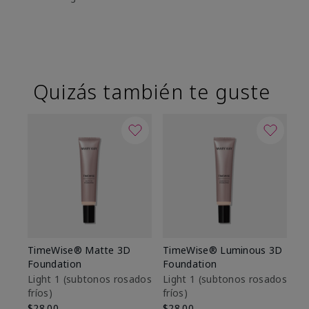
Quizás también te guste
TimeWise® Matte 3D
TimeWise® Luminous 3D
Sk
Foundation
Foundation
De
es
Light 1​ (subtonos rosados
Light 1​ (subtonos rosados
fríos)
fríos)
$9
$28.00
$28.00