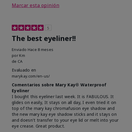
Marcar esta opinión
5
The best eyeliner!!
Enviado
Hace 8 meses
por
Km
de
CA
Evaluado en
marykay.com/en-us/
Comentarios sobre Mary Kay® Waterproof
Eyeliner
I bought this eyeliner last week. It is FABULOUS. It
glides on easily, It stays on all day, I even tried it on
top of the mary kay chromafusion eye shadow and
the new mary kay eye shadow sticks and it stays on
and doesn't transfer to your eye lid or melt into your
eye crease. Great product.