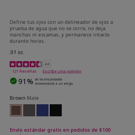
Define tus ojos con un delineador de ojos a
prueba de agua que no se corre, no deja
manchas ni escamas, y permanece intacto
durante horas.
.01 oz.
Calificación de clientes de 4,1 de 5
4.6
121 Reseñas
Escribir una opinión
91%
de los encuestados
recomendaría a un amigo.
Brown
Mate
seleccionado
Out of stock
Out of stock
Out of stock
Out of stock
Envío estándar gratis en pedidos de $100