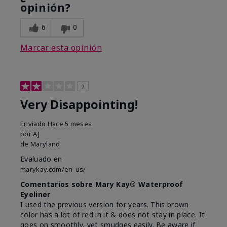
opinión?
6
0
Marcar esta opinión
2
Very Disappointing!
Enviado
Hace 5 meses
por
AJ
de
Maryland
Evaluado en
marykay.com/en-us/
Comentarios sobre Mary Kay® Waterproof
Eyeliner
I used the previous version for years. This brown
color has a lot of red in it & does not stay in place. It
goes on smoothly, yet smudges easily. Be aware if