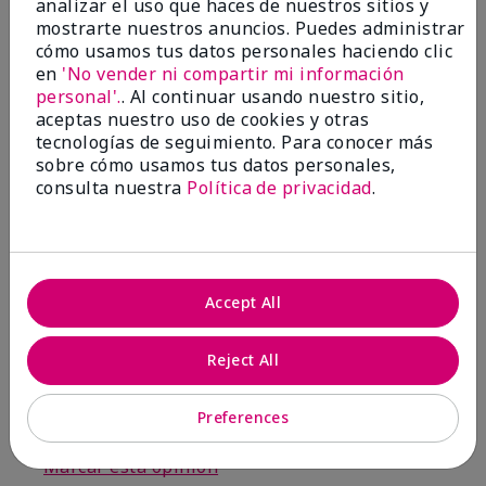
go
analizar el uso que haces de nuestros sitios y
mostrarte nuestros anuncios. Puedes administrar
Enviado
Hace 3 meses
cómo usamos tus datos personales haciendo clic
por
Jacqueline
en
'No vender ni compartir mi información
de
Supply
personal'.
. Al continuar usando nuestro sitio,
aceptas nuestro uso de cookies y otras
Evaluado en
tecnologías de seguimiento. Para conocer más
marykay.com/en-us/
sobre cómo usamos tus datos personales,
Comentarios sobre Mary Kay® Waterproof
consulta nuestra
Política de privacidad
.
Eyeliner
This new product goes on clumpy, smudges easily,
and is NOT waterproof. Very disappointed.
Mostrar Traducción
Accept All
Conclusión
No, no recomendaría a un amigo
¿Le ha resultado útil esta
Reject All
opinión?
Preferences
11
1
Marcar esta opinión