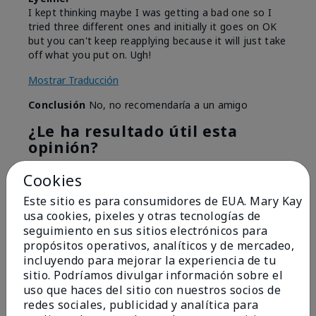
I kept thinking maybe I was getting a bad one so I
tried three different ones and initially it goes on OK
but you can't keep reapplying because it will just take
off what you put on. Ugh!
Mostrar Traducción
Conclusión
No, no recomendaría a un amigo
¿Le ha resultado útil esta
opinión?
8
0
Cookies
Este sitio es para consumidores de EUA. Mary Kay
Marcar esta opinión
usa cookies, pixeles y otras tecnologías de
seguimiento en sus sitios electrónicos para
propósitos operativos, analíticos y de mercadeo,
1
incluyendo para mejorar la experiencia de tu
sitio. Podríamos divulgar información sobre el
I have used Marykay eyeliner
uso que haces del sitio con nuestros socios de
since 1992. This new product
redes sociales, publicidad y analítica para