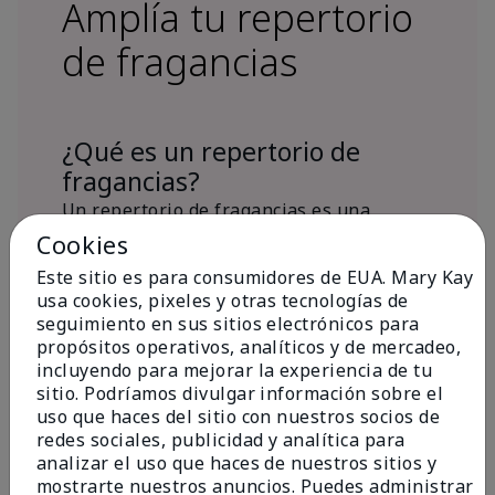
Amplía tu repertorio
de fragancias
¿Qué es un repertorio de
fragancias?
Un repertorio de fragancias es una
colección personalizada de aromas para
Cookies
diferentes ocasiones, estados de ánimo
Este sitio es para consumidores de EUA. Mary Kay
y/o temporadas.
usa cookies, pixeles y otras tecnologías de
¿Dónde encaja la fragancia Mary
seguimiento en sus sitios electrónicos para
Kay® True Optimism™ Eau de
propósitos operativos, analíticos y de mercadeo,
Parfum?
incluyendo para mejorar la experiencia de tu
sitio. Podríamos divulgar información sobre el
uso que haces del sitio con nuestros socios de
redes sociales, publicidad y analítica para
analizar el uso que haces de nuestros sitios y
mostrarte nuestros anuncios. Puedes administrar