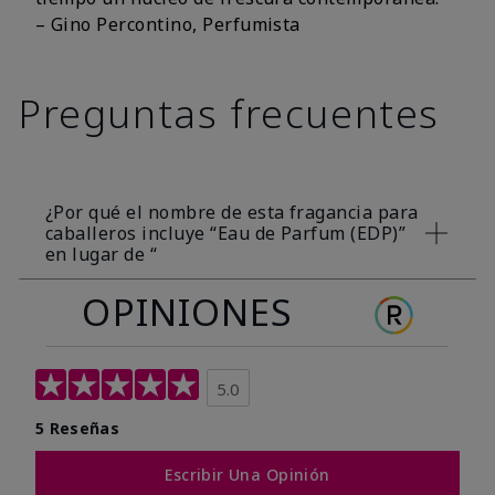
– Gino Percontino, Perfumista
Preguntas frecuentes
¿Por qué el nombre de esta fragancia para
caballeros incluye “Eau de Parfum (EDP)”
en lugar de “
OPINIONES
En la industria de la perfumería, la colonia es el
nombre de una categoría para fragancias
masculinas, de la misma manera que perfume
lo es para las fragancias femeninas. Estos
5.0
términos normalmente no forman parte del
nombre de una fragancia. Los estándares
5 Reseñas
globales de ventas clasifican las fragancias en
base a su concentración de compuestos
Escribir Una Opinión
aromáticos (Eau de Parfum, etc.), y esta