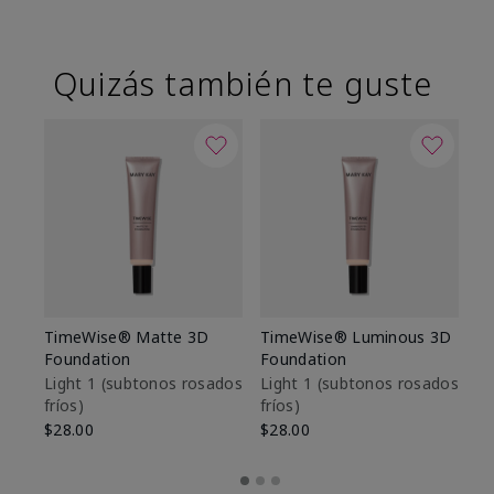
Quizás también te guste
TimeWise® Matte 3D
TimeWise® Luminous 3D
Sk
Foundation
Foundation
De
es
Light 1​ (subtonos rosados
Light 1​ (subtonos rosados
fríos)
fríos)
$9
$28.00
$28.00