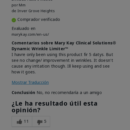
por
Mm
de
Inver Grove Heights
Comprador verificado
Evaluado en
marykay.com/en-us/
Comentarios sobre Mary Kay Clinical Solutions®
Dynamic Wrinkle Limiter™
I havre only been using this product fir 5 datys. But
see no change/ improvement in wrinkles. It doesn't
cause any irritation though. Ill keep using and see
how it goes.
Mostrar Traducción
Conclusión
No, no recomendaría a un amigo
¿Le ha resultado útil esta
opinión?
11
5