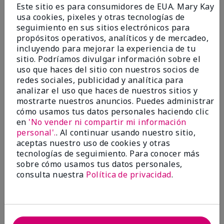
had softened and smoothed out. I use it along with
Este sitio es para consumidores de EUA. Mary Kay
the wrinkle line filler as my consultant, Corliss Oates,
usa cookies, pixeles y otras tecnologías de
recommended. Great product.
seguimiento en sus sitios electrónicos para
propósitos operativos, analíticos y de mercadeo,
Mostrar Traducción
incluyendo para mejorar la experiencia de tu
Conclusión
Sí, recomendaría a un amigo
sitio. Podríamos divulgar información sobre el
uso que haces del sitio con nuestros socios de
¿Le ha resultado útil esta
redes sociales, publicidad y analítica para
opinión?
analizar el uso que haces de nuestros sitios y
mostrarte nuestros anuncios. Puedes administrar
22
1
cómo usamos tus datos personales haciendo clic
en
'No vender ni compartir mi información
Marcar esta opinión
personal'.
. Al continuar usando nuestro sitio,
aceptas nuestro uso de cookies y otras
tecnologías de seguimiento. Para conocer más
sobre cómo usamos tus datos personales,
5
consulta nuestra
Política de privacidad
.
Awesome
Enviado
Hace 10 meses
por
Judy
de
Evansville IN