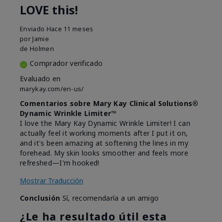
LOVE this!
Enviado
Hace 11 meses
por
Jamie
de
Holmen
Comprador verificado
Evaluado en
marykay.com/en-us/
Comentarios sobre Mary Kay Clinical Solutions®
Dynamic Wrinkle Limiter™
I love the Mary Kay Dynamic Wrinkle Limiter! I can
actually feel it working moments after I put it on,
and it's been amazing at softening the lines in my
forehead. My skin looks smoother and feels more
refreshed—I'm hooked!
Mostrar Traducción
Conclusión
Sí, recomendaría a un amigo
¿Le ha resultado útil esta