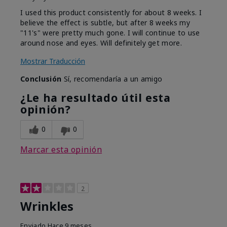
I used this product consistently for about 8 weeks. I
believe the effect is subtle, but after 8 weeks my
"11's" were pretty much gone. I will continue to use
around nose and eyes. Will definitely get more.
Mostrar Traducción
Conclusión
Sí, recomendaría a un amigo
¿Le ha resultado útil esta
opinión?
0
0
Marcar esta opinión
2
Wrinkles
Enviado
Hace 9 meses