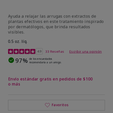
Ayuda a relajar las arrugas con extractos de
plantas efectivos en este tratamiento inspirado
por dermatólogos, que brinda resultados
visibles.
0.5 oz. líq.
Calificación de clientes de 4,9 de 5
4.9
33 Reseñas
Escribir una opinión
97%
de los encuestados
recomendaría a un amigo.
Envío estándar gratis en pedidos de $100
o más
Favoritos