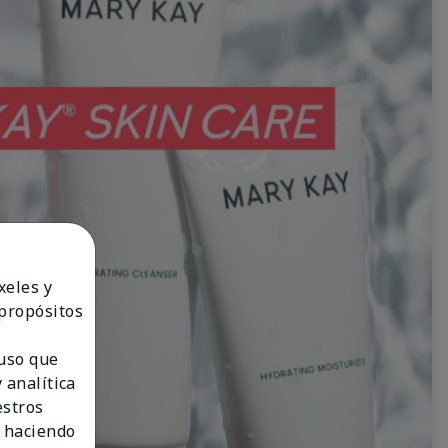
xeles y
 propósitos
 uso que
 analítica
estros
 haciendo