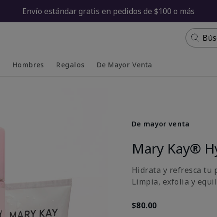
Envío estándar gratis en pedidos de $100 o más
Bús
s
Hombres
Regalos
De Mayor Venta
Collapsed
Expanded
De mayor venta
Mary Kay® H
Hidrata y refresca tu p
Limpia, exfolia y equi
$80.00