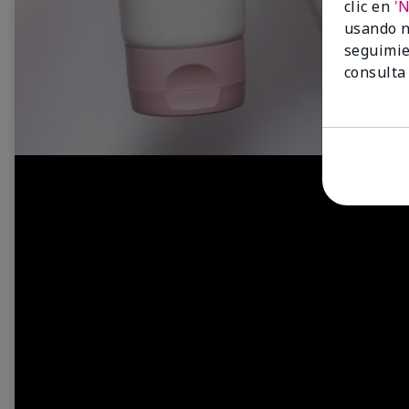
clic en
'
usando n
seguimie
consulta