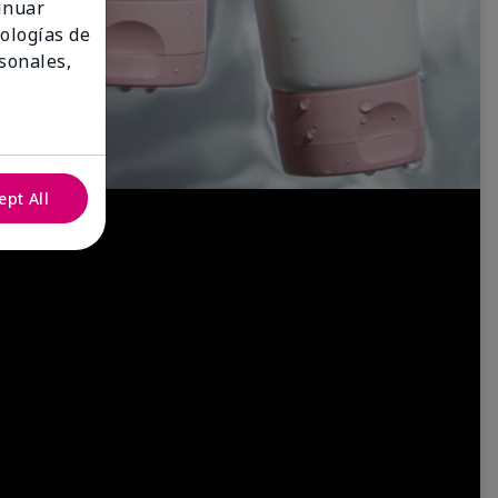
tinuar
nologías de
sonales,
ept All