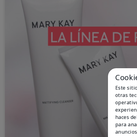
Cooki
Este sit
otras te
operativ
experien
haces del
para ana
anuncios