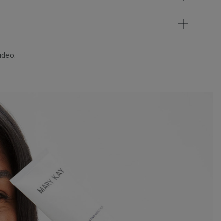
udeo.