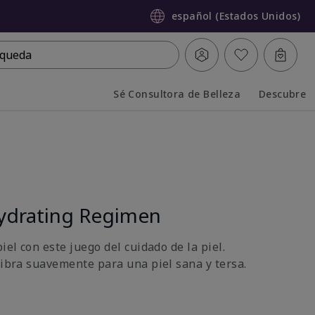
español (Estados Unidos)
queda
Sé Consultora de Belleza
Descubre
Collapsed
Expanded
ydrating Regimen
iel con este juego del cuidado de la piel.
libra suavemente para una piel sana y tersa.