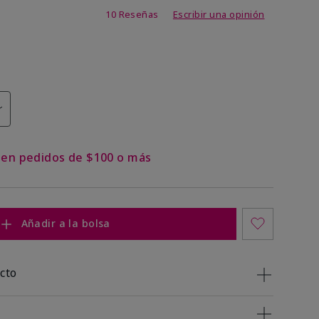
 de 5 de 5
10 Reseñas
Escribir una opinión
s en pedidos de $100 o más
Añadir a la bolsa
cto