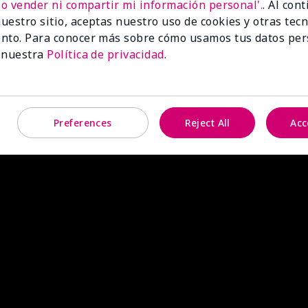
No vender ni compartir mi información personal'.
. Al con
uestro sitio, aceptas nuestro uso de cookies y otras tec
nto. Para conocer más sobre cómo usamos tus datos per
 nuestra
Política de privacidad
.
Preferences
Reject All
Acc