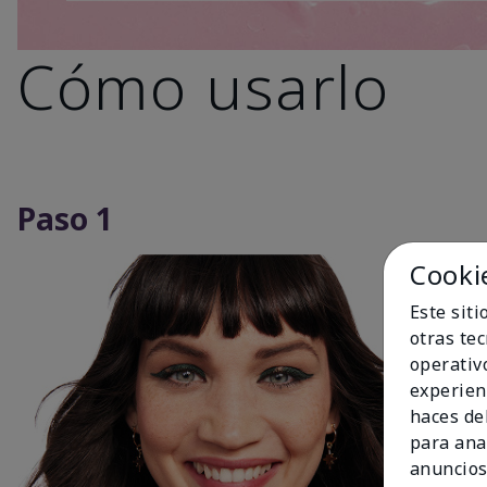
Cómo usarlo
Paso 1
Cooki
Este sit
otras te
operativ
experien
haces del
para ana
anuncios