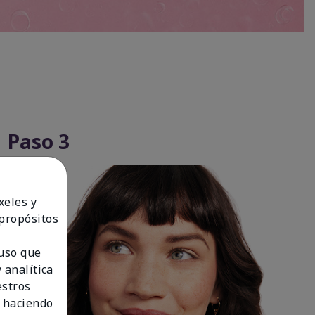
Paso 3
xeles y
 propósitos
 uso que
 analítica
estros
 haciendo