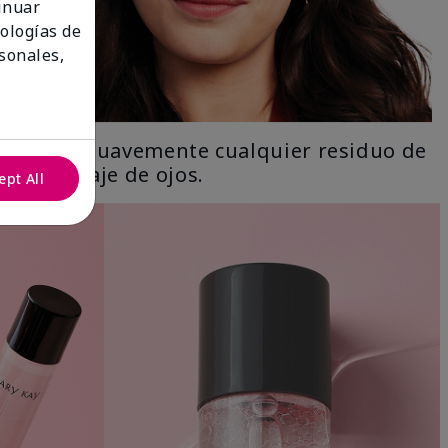
tinuar
nologías de
sonales,
Limpia suavemente cualquier residuo de
maquillaje de ojos.
ept All