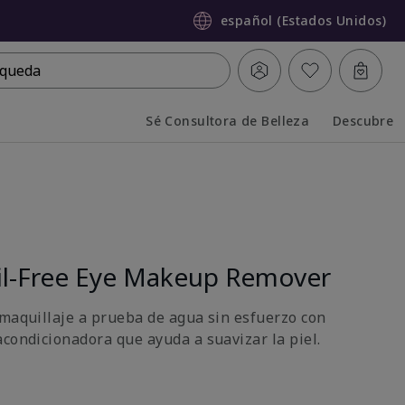
español (Estados Unidos)
queda
Sé Consultora de Belleza
Descubre
Collapsed
Expanded
l-Free Eye Makeup Remover
 maquillaje a prueba de agua sin esfuerzo con
acondicionadora que ayuda a suavizar la piel.