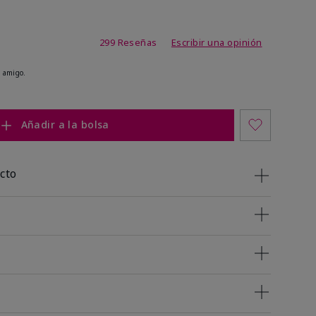
de 4,8 de 5
299 Reseñas
Escribir una opinión
 amigo.
Añadir a la bolsa
cto