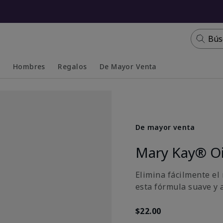
Bús
s
Hombres
Regalos
De Mayor Venta
Collapsed
Expanded
De mayor venta
Mary Kay® Oi
Elimina fácilmente el
esta fórmula suave y 
$22.00