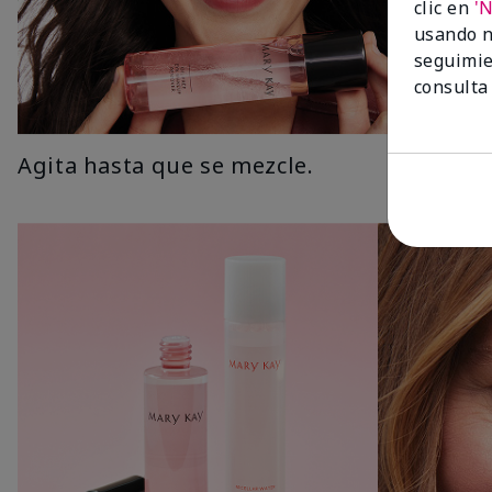
clic en
'
usando n
seguimie
consulta
Agita hasta que se mezcle.