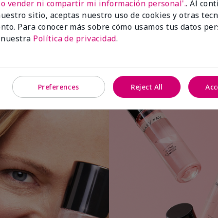
No vender ni compartir mi información personal'.
. Al con
uestro sitio, aceptas nuestro uso de cookies y otras tec
nto. Para conocer más sobre cómo usamos tus datos per
 nuestra
Política de privacidad
.
Aplica una pequeña cantidad a una
bolita o almohadilla de algodón.
Preferences
Reject All
Acc