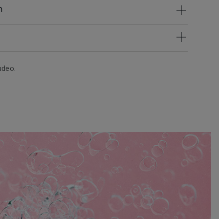
n
udeo.