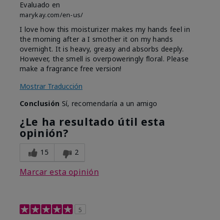
Evaluado en
marykay.com/en-us/
I love how this moisturizer makes my hands feel in
the morning after a I smother it on my hands
overnight. It is heavy, greasy and absorbs deeply.
However, the smell is overpoweringly floral. Please
make a fragrance free version!
Mostrar Traducción
Conclusión
Sí, recomendaría a un amigo
¿Le ha resultado útil esta
opinión?
15
2
Marcar esta opinión
5