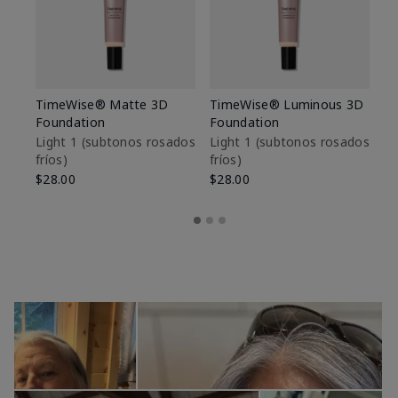
TimeWise® Matte 3D
TimeWise® Luminous 3D
Sk
Foundation
Foundation
De
es
Light 1​ (subtonos rosados
Light 1​ (subtonos rosados
fríos)
fríos)
$9
$28.00
$28.00