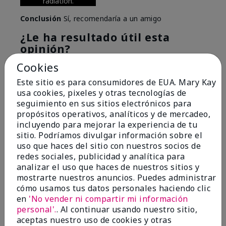
radiation.
Conclusión
Sí, recomendaría a un amigo
¿Le ha resultado útil esta
opinión?
Cookies
6
0
Este sitio es para consumidores de EUA. Mary Kay
Marcar esta opinión
usa cookies, pixeles y otras tecnologías de
seguimiento en sus sitios electrónicos para
propósitos operativos, analíticos y de mercadeo,
incluyendo para mejorar la experiencia de tu
5
sitio. Podríamos divulgar información sobre el
Great Night time emollient
uso que haces del sitio con nuestros socios de
redes sociales, publicidad y analítica para
Enviado
Hace 2 meses
analizar el uso que haces de nuestros sitios y
por
Sonia G
mostrarte nuestros anuncios. Puedes administrar
de
Chicago'Il
cómo usamos tus datos personales haciendo clic
en
'No vender ni compartir mi información
Evaluado en
personal'.
. Al continuar usando nuestro sitio,
marykay.com/en-us/
aceptas nuestro uso de cookies y otras
I use the product on my Dad, after dialysis his skin