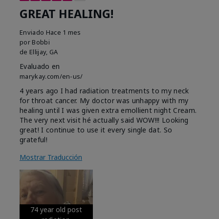
GREAT HEALING!
Enviado
Hace 1 mes
por
Bobbi
de
Ellijay, GA
Evaluado en
marykay.com/en-us/
4 years ago I had radiation treatments to my neck
for throat cancer. My doctor was unhappy with my
healing until I was given extra emollient night Cream.
The very next visit hé actually said WOW!!! Looking
great! I continue to use it every single dat. So
grateful!
Mostrar Traducción
74 year old post