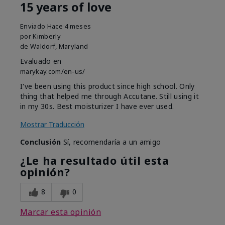
15 years of love
Enviado
Hace 4 meses
por
Kimberly
de
Waldorf, Maryland
Evaluado en
marykay.com/en-us/
I've been using this product since high school. Only
thing that helped me through Accutane. Still using it
in my 30s. Best moisturizer I have ever used.
Mostrar Traducción
Conclusión
Sí, recomendaría a un amigo
¿Le ha resultado útil esta
opinión?
8
0
Marcar esta opinión