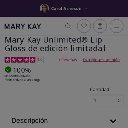
Carol Arneson
Mary Kay Unlimited® Lip
Gloss de edición limitada†
Calificación de clientes de 5 de 5
5.0
7 Reseñas
Escribir una opinión
100%
de los encuestados
recomendaría a un amigo.
Cantidad
Descripción