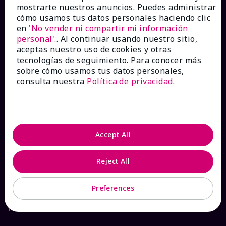
mostrarte nuestros anuncios. Puedes administrar
Catálogos interactivos
cómo usamos tus datos personales haciendo clic
en
'No vender ni compartir mi información
personal'.
. Al continuar usando nuestro sitio,
Preguntas frecuentes
aceptas nuestro uso de cookies y otras
tecnologías de seguimiento. Para conocer más
sobre cómo usamos tus datos personales,
consulta nuestra
Política de privacidad
.
ACERCA DE MARY KAY
Garantía de Satisfacción
Accept All
Sobre Mary Kay
Reject All
Sostenibilidad
Preferences
Promesa De Producto