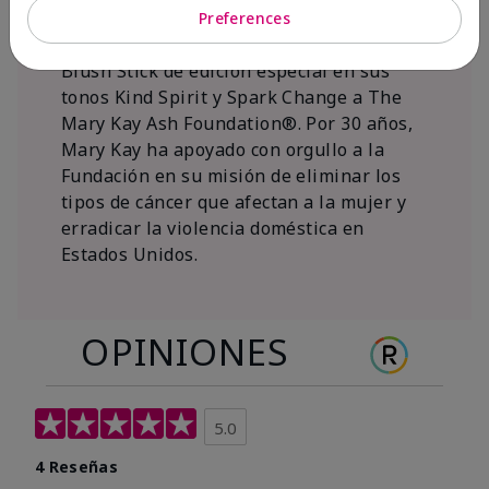
al 15 de noviembre de 2026, Mary Kay Inc.
Preferences
donará $1 de cada venta del Mary Kay®
Blush Stick de edición especial en sus
tonos Kind Spirit y Spark Change a The
Mary Kay Ash Foundation®. Por 30 años,
Mary Kay ha apoyado con orgullo a la
Fundación en su misión de eliminar los
tipos de cáncer que afectan a la mujer y
erradicar la violencia doméstica en
Estados Unidos.
OPINIONES
5.0
4 Reseñas