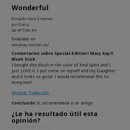
Wonderful
Enviado
Hace 2 meses
por
Darcy
de
AFTON, NY
Evaluado en
marykay.com/en-us/
Comentarios sobre Special-Edition† Mary Kay®
Blush Stick
I bought this blush in the color of Kind Spirit and I
just LOVE it. I put some on myself and my Daughter
and it looks so good. I would recommend this to
everyone!!
Mostrar Traducción
Conclusión
Sí, recomendaría a un amigo
¿Le ha resultado útil esta
opinión?