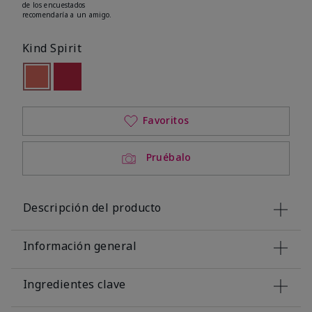
de los encuestados
recomendaría a un amigo.
Kind Spirit
seleccionado
Out of stock
Out of stock
Favoritos
Pruébalo
Descripción del producto
Información general
Ingredientes clave