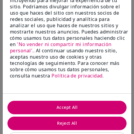
incluyendo para mejorar la experiencia de tu
investigación contra el cáncer, erradicar
sitio. Podríamos divulgar información sobre el
la violencia doméstica, promover el
uso que haces del sitio con nuestros socios de
empoderamiento económico y
redes sociales, publicidad y analítica para
transformar comunidades.
analizar el uso que haces de nuestros sitios y
mostrarte nuestros anuncios. Puedes administrar
cómo usamos tus datos personales haciendo clic
en
'No vender ni compartir mi información
personal'.
. Al continuar usando nuestro sitio,
aceptas nuestro uso de cookies y otras
tecnologías de seguimiento. Para conocer más
sobre cómo usamos tus datos personales,
consulta nuestra
Política de privacidad
.
Juntas hacemos la diferencia.
Accept All
Únete al programa global El rosa cambia
vidas® de Mary Kay y ayuda a cambiar la
Reject All
vida de mujeres y sus familias en todo el
mundo. En Estados Unidos, del 26 de abril