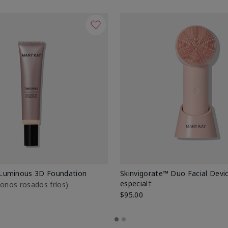
Luminous 3D Foundation
Skinvigorate™ Duo Facial Devic
especial†
btonos rosados fríos)
$95.00