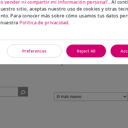
No vender ni compartir mi información personal'.
. Al con
uestro sitio, aceptas nuestro uso de cookies y otras tec
nto. Para conocer más sobre cómo usamos tus datos per
 nuestra
Política de privacidad
.
99%
Preferences
Reject All
Acc
de los encuestados
recomendaría a un
amigo.