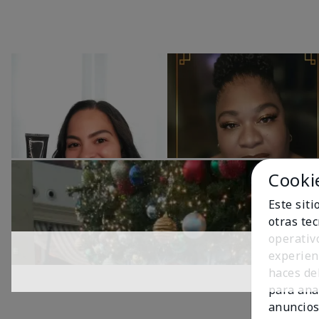
Cooki
Este sit
otras te
operativ
experien
haces del
para ana
anuncios