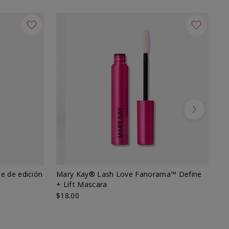
Next
e de edición
Mary Kay® Lash Love Fanorama™ Define
Ma
+ Lift Mascara
Ki
$18.00
$2