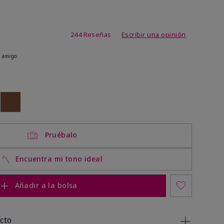
de 3,7 de 5
244 Reseñas
Escribir una opinión
 amigo.
ock
 of stock
Out of stock
Pruébalo
Encuentra mi tono ideal
Añadir a la bolsa
cto