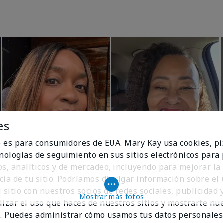
es
io es para consumidores de EUA. Mary Kay usa cookies, pi
cnologías de seguimiento en sus sitios electrónicos para
os, analíticos y de mercadeo, incluyendo para mejorar la
cia de tu sitio. Podríamos divulgar información sobre el
 sitio con nuestros socios de redes sociales, publicidad y
Mostrar más fotos
lizar el uso que haces de nuestros sitios y mostrarte nu
. Puedes administrar cómo usamos tus datos personales