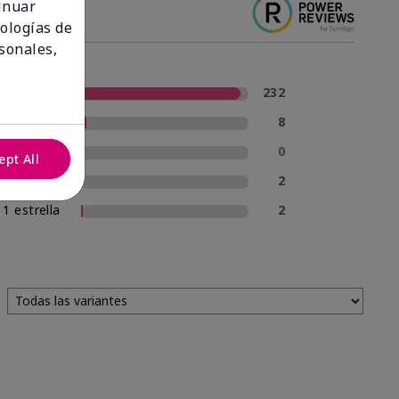
tinuar
nologías de
sonales,
5 estrellas
232
4 estrellas
8
3 estrellas
0
ept All
2 estrellas
2
1 estrella
2