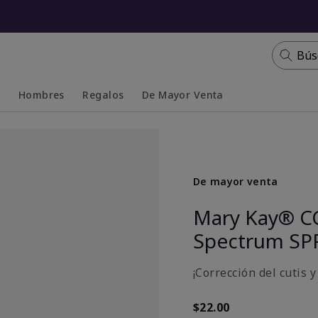
Bús
s
Hombres
Regalos
De Mayor Venta
Collapsed
Expanded
De mayor venta
Mary Kay® C
Spectrum SP
¡Corrección del cutis 
$22.00