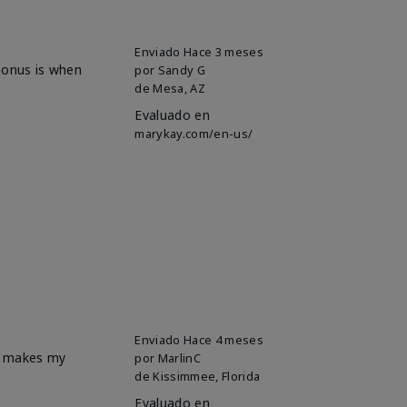
Enviado
Hace 3 meses
 bonus is when
por
Sandy G
de
Mesa, AZ
Evaluado en
marykay.com/en-us/
Enviado
Hace 4 meses
it makes my
por
MarlinC
de
Kissimmee, Florida
Evaluado en