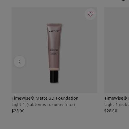
Previous
TimeWise® Matte 3D Foundation
TimeWise® 
Light 1​ (subtonos rosados fríos)
Light 1​ (su
$28.00
$28.00