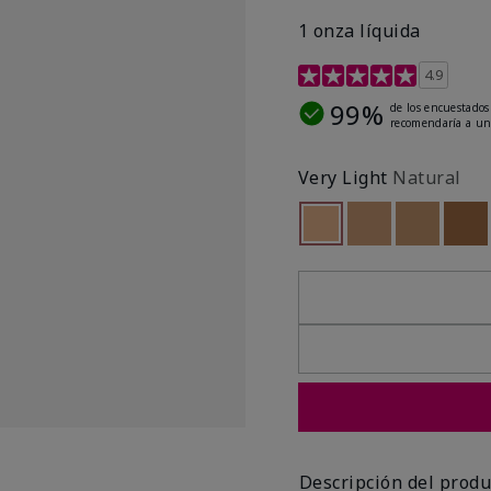
1 onza líquida
Calificación de clientes 
4.9
99%
de los encuestados
recomendaría a un
Very Light
Natural
seleccionado
Out of stock
Out of stock
Out of st
Out
Descripción del produ