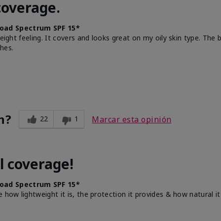
coverage.
oad Spectrum SPF 15*
weight feeling. It covers and looks great on my oily skin type. The
hes.
n?
22
1
Marcar esta opinión
l coverage!
oad Spectrum SPF 15*
e how lightweight it is, the protection it provides & how natural 