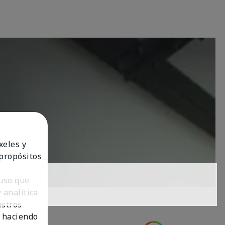
xeles y
 propósitos
 uso que
 analítica
estros
 haciendo