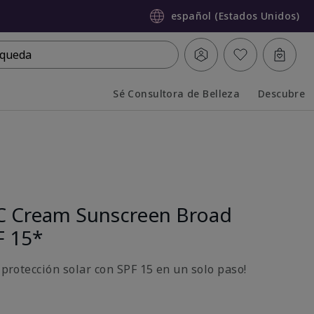
español (Estados Unidos)
queda
Sé Consultora de Belleza
Descubre
Collapsed
Expanded
C Cream Sunscreen Broad
F 15*
y protección solar con SPF 15 en un solo paso!