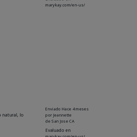
marykay.com/en-us/
Enviado
Hace 4 meses
 natural, lo
por
Jeannette
de
San Jose CA
Evaluado en
marykay.com/en-us/