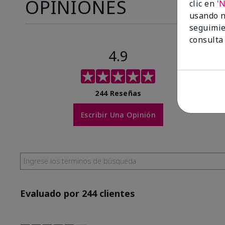
OPINIONES
clic en
'
usando n
seguimie
consulta
4.9
244 Reseñas
Escribir Una Opinión
Evaluado por 244 clientes