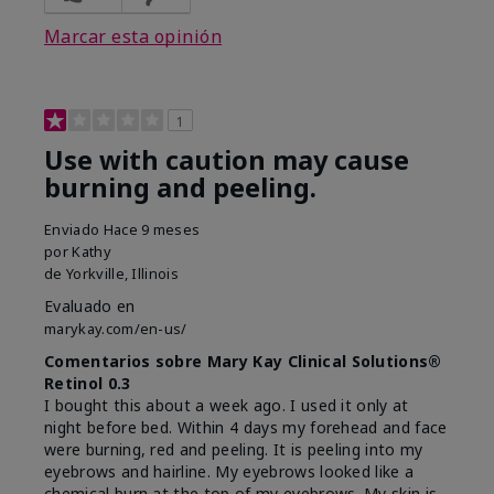
Marcar esta opinión
1
Use with caution may cause
burning and peeling.
Enviado
Hace 9 meses
por
Kathy
de
Yorkville, Illinois
Evaluado en
marykay.com/en-us/
Comentarios sobre Mary Kay Clinical Solutions®
Retinol 0.3
I bought this about a week ago. I used it only at
night before bed. Within 4 days my forehead and face
were burning, red and peeling. It is peeling into my
eyebrows and hairline. My eyebrows looked like a
chemical burn at the top of my eyebrows. My skin is