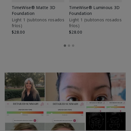
TimeWise® Matte 3D
TimeWise® Luminous 3D
Sk
Foundation
Foundation
De
es
Light 1​ (subtonos rosados
Light 1​ (subtonos rosados
fríos)
fríos)
$9
$28.00
$28.00