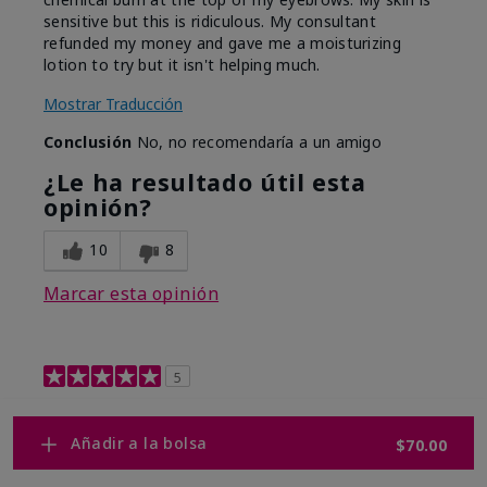
sensitive but this is ridiculous. My consultant
refunded my money and gave me a moisturizing
lotion to try but it isn't helping much.
Mostrar Traducción
Conclusión
No, no recomendaría a un amigo
¿Le ha resultado útil esta
opinión?
10
8
Marcar esta opinión
5
Retinol 0.3
Añadir a la bolsa
$70.00
Enviado
Hace 9 meses
por
Shelley