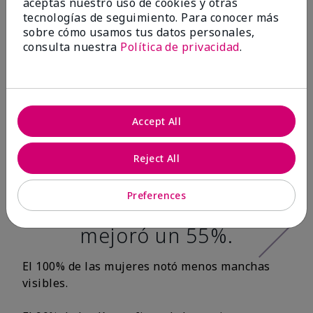
aceptas nuestro uso de cookies y otras
tecnologías de seguimiento. Para conocer más
Después de 12
sobre cómo usamos tus datos personales,
consulta nuestra
Política de privacidad
.
semanas:*
100% de las
mujeres tuvo una
Accept All
apariencia más
Reject All
tersa en la textura
de la piel y la
Preferences
suavidad de la piel
mejoró un 55%.
El 100% de las mujeres notó menos manchas
visibles.