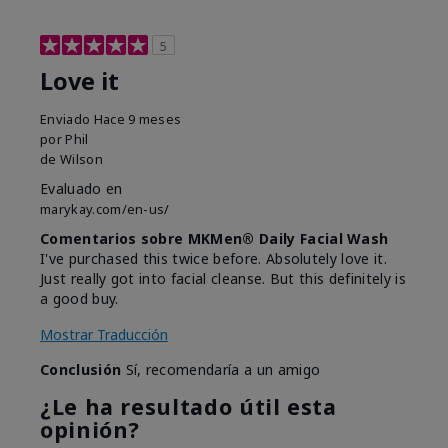
5
Love it
Enviado
Hace 9 meses
por
Phil
de
Wilson
Evaluado en
marykay.com/en-us/
Comentarios sobre MKMen® Daily Facial Wash
I've purchased this twice before. Absolutely love it.
Just really got into facial cleanse. But this definitely is
a good buy.
Mostrar Traducción
Conclusión
Sí, recomendaría a un amigo
¿Le ha resultado útil esta
opinión?