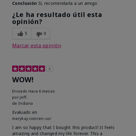
Conclusión
Sí, recomendaría a un amigo
¿Le ha resultado útil esta
opinión?
5
0
Marcar esta opinión
5
WOW!
Enviado
Hace 6 meses
por
Jeff.
de
Indiana
Evaluado en
marykay.com/en-us/
I am so happy that I bought this product! It feels
amazing and changed my life forever. This a