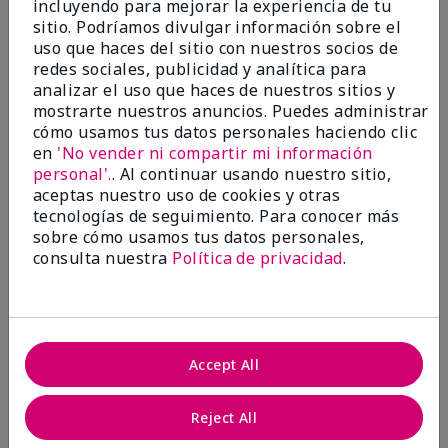
incluyendo para mejorar la experiencia de tu
5
sitio. Podríamos divulgar información sobre el
Satisfied
uso que haces del sitio con nuestros socios de
redes sociales, publicidad y analítica para
Enviado
Hace 3 meses
analizar el uso que haces de nuestros sitios y
por
Keyrone
mostrarte nuestros anuncios. Puedes administrar
de
LaBelle, FL
cómo usamos tus datos personales haciendo clic
Evaluado en
en
'No vender ni compartir mi información
marykay.com/en-us/
personal'.
. Al continuar usando nuestro sitio,
aceptas nuestro uso de cookies y otras
Since using MK products, my skin hasn't been as oily.
tecnologías de seguimiento. Para conocer más
I've received compliments that my complexion has
sobre cómo usamos tus datos personales,
improved, and most of all, my skin doesn't feel dry or
irritated after use. Moisturizers are usually hard to
consulta nuestra
Política de privacidad
.
come by, but this one is lightweight and not
overbearing or oily. Thank you so much, Mrs. Gaenelle
Tyre, for introducing me to these products!
Mostrar Traducción
Accept All
Conclusión
Sí, recomendaría a un amigo
Reject All
¿Le ha resultado útil esta
opinión?