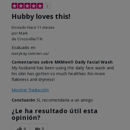
5
Hubby loves this!
Enviado
Hace 11 meses
por
Mark
de
Crossville/TN
Evaluado en
marykay.com/en-us/
Comentarios sobre MKMen® Daily Facial Wash
My husband has been using the daily face wash and
his skin has gotten so much healthier. No more
flakiness and dryness!
Mostrar Traducción
Conclusión
Sí, recomendaría a un amigo
¿Le ha resultado útil esta
opinión?
6
0