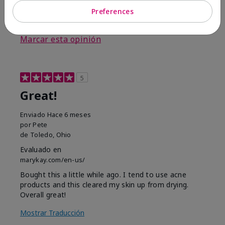
Preferences
3
0
Marcar esta opinión
5
Great!
Enviado
Hace 6 meses
por
Pete
de
Toledo, Ohio
Evaluado en
marykay.com/en-us/
Bought this a little while ago. I tend to use acne
products and this cleared my skin up from drying.
Overall great!
Mostrar Traducción