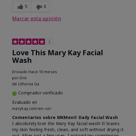
5
0
Marcar esta opinión
5
Love This Mary Kay Facial
Wash
Enviado
Hace 10 meses
por
Dre
de
Lithonia Ga
Comprador verificado
Evaluado en
marykay.com/en-us/
Comentarios sobre MKMen® Daily Facial Wash
I absolutely love the Mary Kay facial wash! It leaves
my skin feeling fresh, clean, and soft without drying it
out. After just a few uses, I noticed my complexion