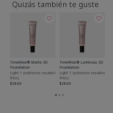
Quizás también te guste
TimeWise® Matte 3D
TimeWise® Luminous 3D
Sk
Foundation
Foundation
De
es
Light 1​ (subtonos rosados
Light 1​ (subtonos rosados
fríos)
fríos)
$9
$28.00
$28.00