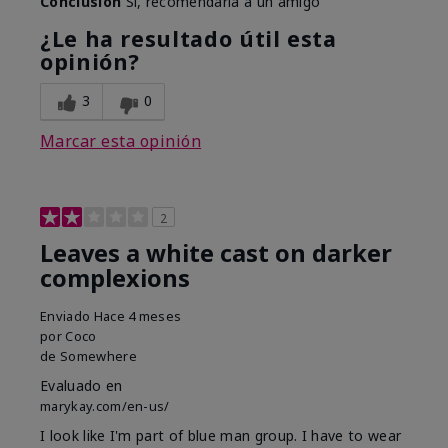
Conclusión
Sí, recomendaría a un amigo
¿Le ha resultado útil esta
opinión?
3
0
Marcar esta opinión
2
Leaves a white cast on darker
complexions
Enviado
Hace 4 meses
por
Coco
de
Somewhere
Evaluado en
marykay.com/en-us/
I look like I'm part of blue man group. I have to wear