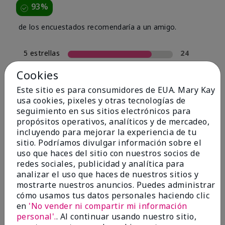
93%
de los encuestados recomendaría a un amigo.
5 estrellas
24
4 estrellas
4
Cookies
3 estrellas
0
Este sitio es para consumidores de EUA. Mary Kay
usa cookies, pixeles y otras tecnologías de
2 estrellas
2
seguimiento en sus sitios electrónicos para
1 estrella
0
propósitos operativos, analíticos y de mercadeo,
incluyendo para mejorar la experiencia de tu
sitio. Podríamos divulgar información sobre el
uso que haces del sitio con nuestros socios de
Tipo De Piel
Filtrar
redes sociales, publicidad y analítica para
reseñas
analizar el uso que haces de nuestros sitios y
por
mostrarte nuestros anuncios. Puedes administrar
Tipo
cómo usamos tus datos personales haciendo clic
de
en
'No vender ni compartir mi información
piel
personal'.
. Al continuar usando nuestro sitio,