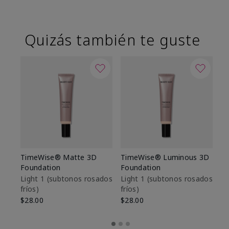
Quizás también te guste
TimeWise® Matte 3D
TimeWise® Luminous 3D
Sk
Foundation
Foundation
De
es
Light 1​ (subtonos rosados
Light 1​ (subtonos rosados
fríos)
fríos)
$9
$28.00
$28.00