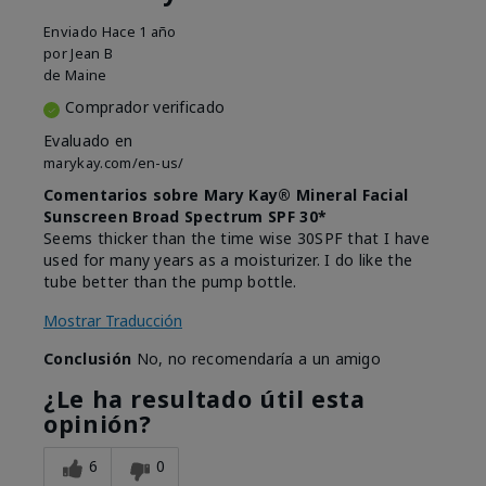
Enviado
Hace 1 año
por
Jean B
de
Maine
Comprador verificado
Evaluado en
marykay.com/en-us/
Comentarios sobre Mary Kay® Mineral Facial
Sunscreen Broad Spectrum SPF 30*
Seems thicker than the time wise 30SPF that I have
used for many years as a moisturizer. I do like the
tube better than the pump bottle.
Mostrar Traducción
Conclusión
No, no recomendaría a un amigo
¿Le ha resultado útil esta
opinión?
6
0