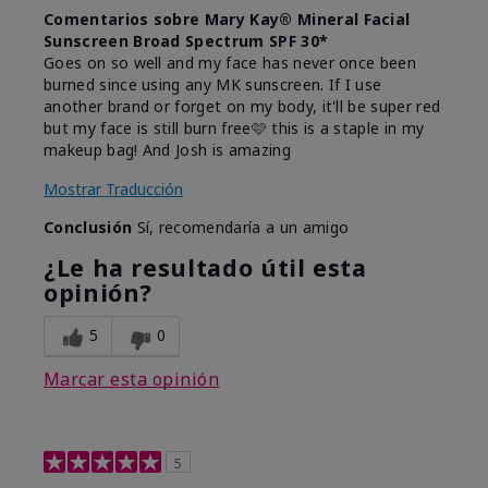
Comentarios sobre Mary Kay® Mineral Facial
Sunscreen Broad Spectrum SPF 30*
Goes on so well and my face has never once been
burned since using any MK sunscreen. If I use
another brand or forget on my body, it'll be super red
but my face is still burn free🩷 this is a staple in my
makeup bag! And Josh is amazing
Mostrar Traducción
Conclusión
Sí, recomendaría a un amigo
¿Le ha resultado útil esta
opinión?
5
0
Marcar esta opinión
5