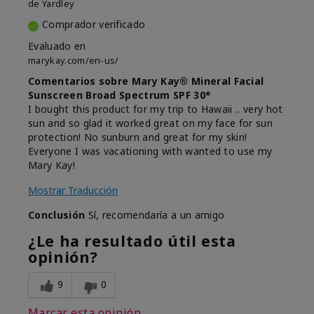
de
Yardley
Comprador verificado
Evaluado en
marykay.com/en-us/
Comentarios sobre Mary Kay® Mineral Facial
Sunscreen Broad Spectrum SPF 30*
I bought this product for my trip to Hawaii .. very hot
sun and so glad it worked great on my face for sun
protection! No sunburn and great for my skin!
Everyone I was vacationing with wanted to use my
Mary Kay!
Mostrar Traducción
Conclusión
Sí, recomendaría a un amigo
¿Le ha resultado útil esta
opinión?
9
0
Marcar esta opinión