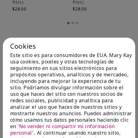
fríos)
fríos)
$9
$28.00
$28.00
Cookies
Este sitio es para consumidores de EUA. Mary Kay
usa cookies, pixeles y otras tecnologías de
seguimiento en sus sitios electrónicos para
propósitos operativos, analíticos y de mercadeo,
incluyendo para mejorar la experiencia de tu
sitio. Podríamos divulgar información sobre el
uso que haces del sitio con nuestros socios de
redes sociales, publicidad y analítica para
OPINIONES
analizar el uso que haces de nuestros sitios y
mostrarte nuestros anuncios. Puedes administrar
cómo usamos tus datos personales haciendo clic
en
'No vender ni compartir mi información
4.8
personal'.
. Al continuar usando nuestro sitio,