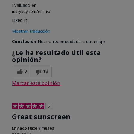
Evaluado en
marykay.com/en-us/
Liked It
Mostrar Traducción
Conclusión
No, no recomendaría a un amigo
¿Le ha resultado útil esta
opinión?
9
18
Marcar esta opinión
5
Great sunscreen
Enviado
Hace 9 meses
por
Judy k