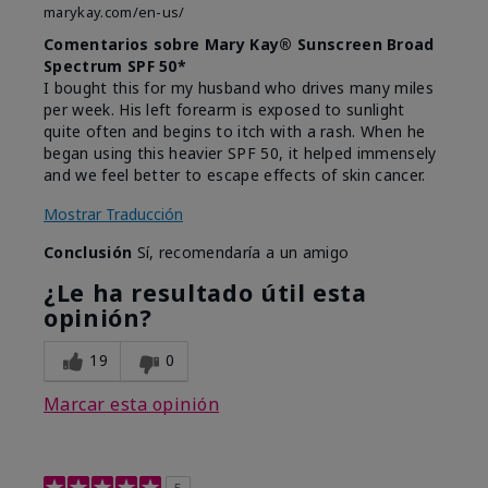
marykay.com/en-us/
Comentarios sobre Mary Kay® Sunscreen Broad
Spectrum SPF 50*
I bought this for my husband who drives many miles
per week. His left forearm is exposed to sunlight
quite often and begins to itch with a rash. When he
began using this heavier SPF 50, it helped immensely
and we feel better to escape effects of skin cancer.
Mostrar Traducción
Conclusión
Sí, recomendaría a un amigo
¿Le ha resultado útil esta
opinión?
19
0
Marcar esta opinión
5