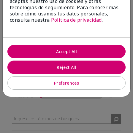
aceptas nuestro uso de cookies y otras
57 Reseñas
tecnologías de seguimiento. Para conocer más
sobre cómo usamos tus datos personales,
Escribir Una Opinión
consulta nuestra
Política de privacidad
.
95%
de los encuestados recomendaría a un amigo.
Accept All
5 estrellas
54
4 estrellas
0
Reject All
3 estrellas
1
Preferences
2 estrellas
0
1 estrella
2