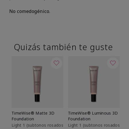
No comedogénico.
Quizás también te guste
TimeWise® Matte 3D
TimeWise® Luminous 3D
Sk
Foundation
Foundation
De
es
Light 1​ (subtonos rosados
Light 1​ (subtonos rosados