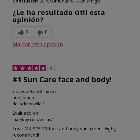
Conclusión
Sí, recomendaría a un amigo
¿Le ha resultado útil esta
opinión?
0
0
Marcar esta opinión
5
#1 Sun Care face and body!
Enviado
Hace 3 meses
por
Jackieo
de
Jacksonville FL
Evaluado en
marykay.com/en-us/
Love MK SPF 50 face and body sunscreen. Highly
recommend!