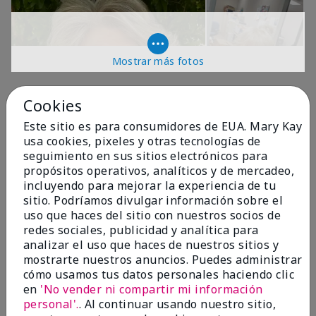
Mostrar más fotos
OPINIONES
Cookies
Este sitio es para consumidores de EUA. Mary Kay
usa cookies, pixeles y otras tecnologías de
4.9
seguimiento en sus sitios electrónicos para
propósitos operativos, analíticos y de mercadeo,
299 Reseñas
incluyendo para mejorar la experiencia de tu
sitio. Podríamos divulgar información sobre el
Escribir Una Opinión
uso que haces del sitio con nuestros socios de
redes sociales, publicidad y analítica para
99%
analizar el uso que haces de nuestros sitios y
mostrarte nuestros anuncios. Puedes administrar
de los encuestados recomendaría a un amigo.
cómo usamos tus datos personales haciendo clic
en
'No vender ni compartir mi información
personal'.
. Al continuar usando nuestro sitio,
5 estrellas
287