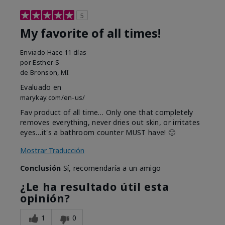
5
My favorite of all times!
Enviado
Hace 11 días
por
Esther S
de
Bronson, MI
Evaluado en
marykay.com/en-us/
Fav product of all time… Only one that completely
removes everything, never dries out skin, or irritates
eyes…it's a bathroom counter MUST have! 🙂
Mostrar Traducción
Conclusión
Sí, recomendaría a un amigo
¿Le ha resultado útil esta
opinión?
1
0