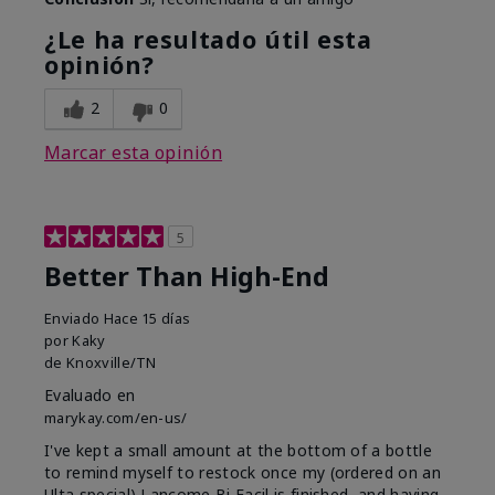
¿Le ha resultado útil esta
opinión?
2
0
Marcar esta opinión
5
Better Than High-End
Enviado
Hace 15 días
por
Kaky
de
Knoxville/TN
Evaluado en
marykay.com/en-us/
I've kept a small amount at the bottom of a bottle
to remind myself to restock once my (ordered on an
Ulta special) Lancome Bi Facil is finished, and having