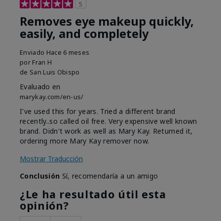
5
Removes eye makeup quickly,
easily, and completely
Enviado
Hace 6 meses
por
Fran H
de
San Luis Obispo
Evaluado en
marykay.com/en-us/
I've used this for years. Tried a different brand
recently..so called oil free. Very expensive well known
brand. Didn't work as well as Mary Kay. Returned it,
ordering more Mary Kay remover now.
Mostrar Traducción
Conclusión
Sí, recomendaría a un amigo
¿Le ha resultado útil esta
opinión?