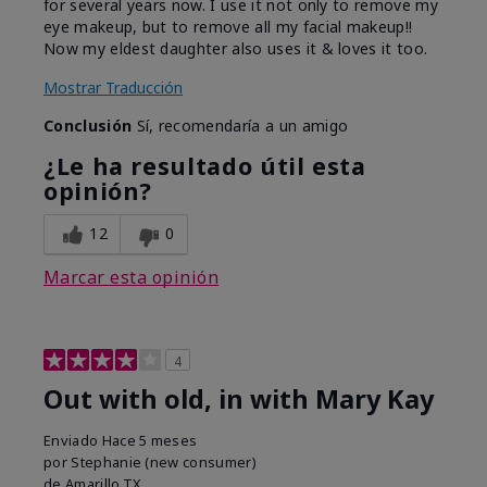
for several years now. I use it not only to remove my
eye makeup, but to remove all my facial makeup!!
Now my eldest daughter also uses it & loves it too.
Mostrar Traducción
Conclusión
Sí, recomendaría a un amigo
¿Le ha resultado útil esta
opinión?
12
0
Marcar esta opinión
4
Out with old, in with Mary Kay
Enviado
Hace 5 meses
por
Stephanie (new consumer)
de
Amarillo,TX