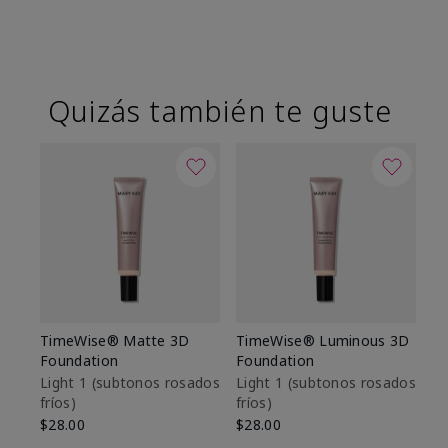
Quizás también te guste
TimeWise® Matte 3D
TimeWise® Luminous 3D
Sk
Foundation
Foundation
De
es
Light 1​ (subtonos rosados
Light 1​ (subtonos rosados
fríos)
fríos)
$9
$28.00
$28.00