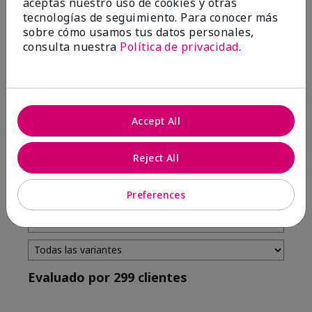
aceptas nuestro uso de cookies y otras
tecnologías de seguimiento. Para conocer más
4 estrellas
7
sobre cómo usamos tus datos personales,
3 estrellas
2
consulta nuestra
Política de privacidad
.
2 estrellas
0
1 estrella
3
Accept All
Tono De Piel
Filtrar
Reject All
reseñas
por
Tono
Preferences
de
piel
Evaluado por 299 clientes