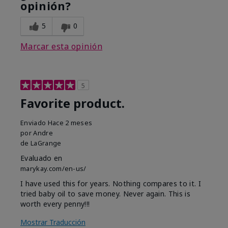
opinión?
5
0
Marcar esta opinión
5
Favorite product.
Enviado
Hace 2 meses
por
Andre
de
LaGrange
Evaluado en
marykay.com/en-us/
I have used this for years. Nothing compares to it. I
tried baby oil to save money. Never again. This is
worth every penny!!!
Mostrar Traducción