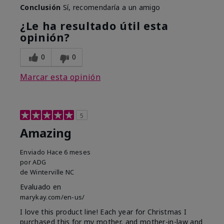
Conclusión
Sí, recomendaría a un amigo
¿Le ha resultado útil esta
opinión?
0
0
Marcar esta opinión
5
Amazing
Enviado
Hace 6 meses
por
ADG
de
Winterville NC
Evaluado en
marykay.com/en-us/
I love this product line! Each year for Christmas I
purchased this for my mother, and mother-in-law and