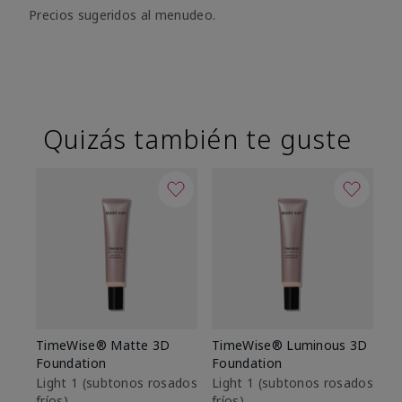
Precios sugeridos al menudeo.
Quizás también te guste
TimeWise® Matte 3D
TimeWise® Luminous 3D
Sk
Foundation
Foundation
De
es
Light 1​ (subtonos rosados
Light 1​ (subtonos rosados
fríos)
fríos)
$9