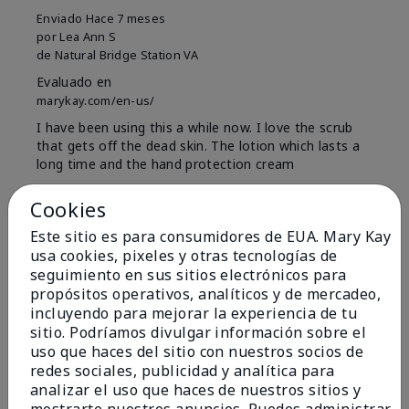
Enviado
Hace 7 meses
por
Lea Ann S
de
Natural Bridge Station VA
Evaluado en
marykay.com/en-us/
I have been using this a while now. I love the scrub
that gets off the dead skin. The lotion which lasts a
long time and the hand protection cream
Mostrar Traducción
Cookies
Conclusión
Sí, recomendaría a un amigo
Este sitio es para consumidores de EUA. Mary Kay
usa cookies, pixeles y otras tecnologías de
¿Le ha resultado útil esta
seguimiento en sus sitios electrónicos para
opinión?
propósitos operativos, analíticos y de mercadeo,
incluyendo para mejorar la experiencia de tu
15
0
sitio. Podríamos divulgar información sobre el
uso que haces del sitio con nuestros socios de
Marcar esta opinión
redes sociales, publicidad y analítica para
analizar el uso que haces de nuestros sitios y
mostrarte nuestros anuncios. Puedes administrar