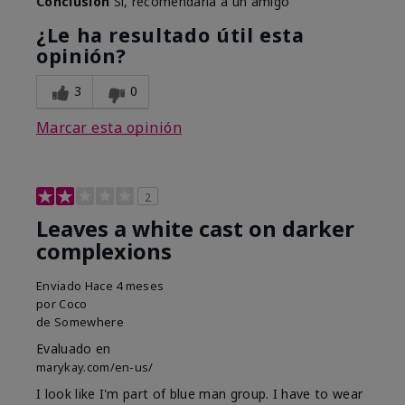
Conclusión
Sí, recomendaría a un amigo
¿Le ha resultado útil esta
opinión?
3
0
Marcar esta opinión
2
Leaves a white cast on darker
complexions
Enviado
Hace 4 meses
por
Coco
de
Somewhere
Evaluado en
marykay.com/en-us/
I look like I'm part of blue man group. I have to wear