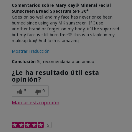
Comentarios sobre Mary Kay® Mineral Facial
Sunscreen Broad Spectrum SPF 30*
Goes on so well and my face has never once been
burned since using any MK sunscreen. If I use
another brand or forget on my body, it'll be super red
but my face is still burn free🩷 this is a staple in my
makeup bag! And Josh is amazing
Mostrar Traducción
Conclusión
Sí, recomendaría a un amigo
¿Le ha resultado útil esta
opinión?
5
0
Marcar esta opinión
5