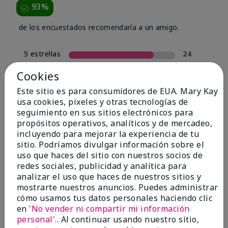
93%
de los encuestados recomendaría a un amigo.
5 estrellas
24
4 estrellas
4
Cookies
3 estrellas
0
Este sitio es para consumidores de EUA. Mary Kay
usa cookies, pixeles y otras tecnologías de
2 estrellas
2
seguimiento en sus sitios electrónicos para
1 estrella
0
propósitos operativos, analíticos y de mercadeo,
incluyendo para mejorar la experiencia de tu
sitio. Podríamos divulgar información sobre el
uso que haces del sitio con nuestros socios de
Tipo De Piel
Filtrar
redes sociales, publicidad y analítica para
reseñas
analizar el uso que haces de nuestros sitios y
por
mostrarte nuestros anuncios. Puedes administrar
Tipo
cómo usamos tus datos personales haciendo clic
de
en
'No vender ni compartir mi información
piel
personal'.
. Al continuar usando nuestro sitio,