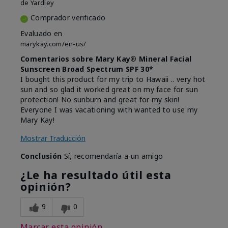
de
Yardley
Comprador verificado
Evaluado en
marykay.com/en-us/
Comentarios sobre Mary Kay® Mineral Facial
Sunscreen Broad Spectrum SPF 30*
I bought this product for my trip to Hawaii .. very hot
sun and so glad it worked great on my face for sun
protection! No sunburn and great for my skin!
Everyone I was vacationing with wanted to use my
Mary Kay!
Mostrar Traducción
Conclusión
Sí, recomendaría a un amigo
¿Le ha resultado útil esta
opinión?
9
0
Marcar esta opinión