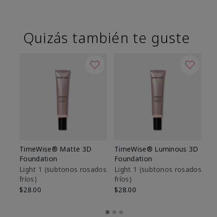
Quizás también te guste
TimeWise® Matte 3D
TimeWise® Luminous 3D
Sk
Foundation
Foundation
De
es
Light 1​ (subtonos rosados
Light 1​ (subtonos rosados
fríos)
fríos)
$9
$28.00
$28.00