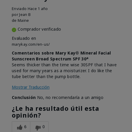
Enviado
Hace 1 año
por
Jean B
de
Maine
Comprador verificado
Evaluado en
marykay.com/en-us/
Comentarios sobre Mary Kay® Mineral Facial
Sunscreen Broad Spectrum SPF 30*
Seems thicker than the time wise 30SPF that I have
used for many years as a moisturizer. I do like the
tube better than the pump bottle.
Mostrar Traducción
Conclusión
No, no recomendaría a un amigo
¿Le ha resultado útil esta
opinión?
6
0