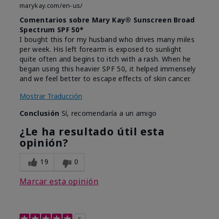
marykay.com/en-us/
Comentarios sobre Mary Kay® Sunscreen Broad
Spectrum SPF 50*
I bought this for my husband who drives many miles
per week. His left forearm is exposed to sunlight
quite often and begins to itch with a rash. When he
began using this heavier SPF 50, it helped immensely
and we feel better to escape effects of skin cancer.
Mostrar Traducción
Conclusión
Sí, recomendaría a un amigo
¿Le ha resultado útil esta
opinión?
19
0
Marcar esta opinión
5