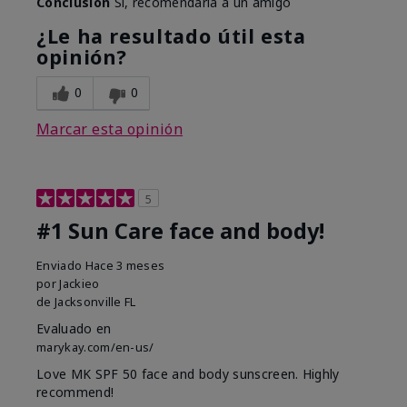
Conclusión
Sí, recomendaría a un amigo
¿Le ha resultado útil esta
opinión?
0
0
Marcar esta opinión
5
#1 Sun Care face and body!
Enviado
Hace 3 meses
por
Jackieo
de
Jacksonville FL
Evaluado en
marykay.com/en-us/
Love MK SPF 50 face and body sunscreen. Highly
recommend!