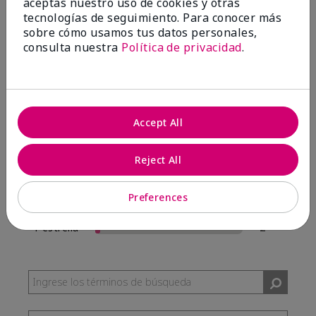
aceptas nuestro uso de cookies y otras
57 Reseñas
tecnologías de seguimiento. Para conocer más
sobre cómo usamos tus datos personales,
Escribir Una Opinión
consulta nuestra
Política de privacidad
.
95%
de los encuestados recomendaría a un amigo.
Accept All
5 estrellas
54
4 estrellas
0
Reject All
3 estrellas
1
Preferences
2 estrellas
0
1 estrella
2