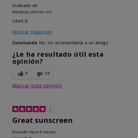
Evaluado en
marykay.com/en-us/
Liked It
Mostrar Traducción
Conclusión
No, no recomendaría a un amigo
¿Le ha resultado útil esta
opinión?
9
18
Marcar esta opinión
5
Great sunscreen
Enviado
Hace 9 meses
por
Judy k