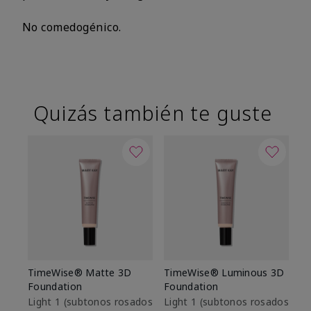
No comedogénico.
Quizás también te guste
TimeWise® Matte 3D
TimeWise® Luminous 3D
Sk
Foundation
Foundation
De
es
Light 1​ (subtonos rosados
Light 1​ (subtonos rosados