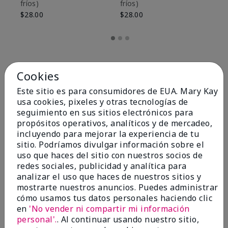
fríos)
fríos)
$9
$28.00
$28.00
Cookies
Este sitio es para consumidores de EUA. Mary Kay
usa cookies, pixeles y otras tecnologías de
seguimiento en sus sitios electrónicos para
propósitos operativos, analíticos y de mercadeo,
incluyendo para mejorar la experiencia de tu
sitio. Podríamos divulgar información sobre el
uso que haces del sitio con nuestros socios de
redes sociales, publicidad y analítica para
OPINIONES
analizar el uso que haces de nuestros sitios y
mostrarte nuestros anuncios. Puedes administrar
cómo usamos tus datos personales haciendo clic
en
'No vender ni compartir mi información
4.8
personal'.
. Al continuar usando nuestro sitio,