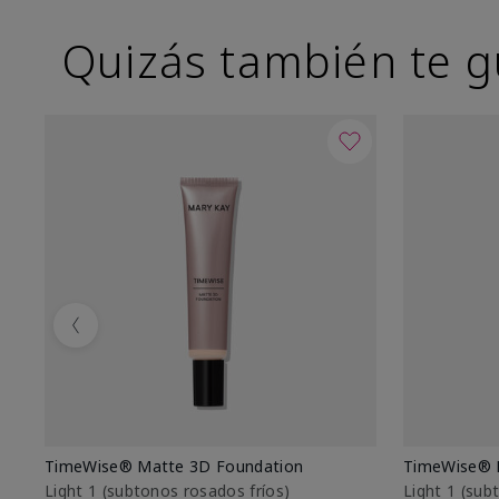
Quizás también te g
Previous
TimeWise® Matte 3D Foundation
TimeWise® 
Light 1​ (subtonos rosados fríos)
Light 1​ (su