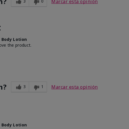
n?
3
0
Marcar esta opinión
t
 Body Lotion
love the product.
n?
3
1
Marcar esta opinión
 Body Lotion