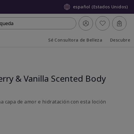
español (Estados Unidos)
queda
Sé Consultora de Belleza
Descubre
Collapsed
Expanded
rry & Vanilla Scented Body
na capa de amor e hidratación con esta loción