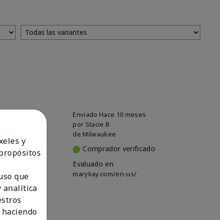
Enviado
Hace 10 meses
illa. The
por
Stacie B
le any scent,
de
Milwaukee
xeles y
Comprador verificado
 propósitos
Evaluado en
marykay.com/en-us/
 uso que
 analítica
estros
 haciendo