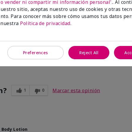
No vender ni compartir mi información personal'.
. Al con
uestro sitio, aceptas nuestro uso de cookies y otras tec
nto. Para conocer más sobre cómo usamos tus datos per
n of scents!
 nuestra
Política de privacidad
.
 Body Lotion
verpowering or heavy. Gives your skin the moisture it needs witho
Preferences
Reject All
Acc
n?
1
0
Marcar esta opinión
 Body Lotion