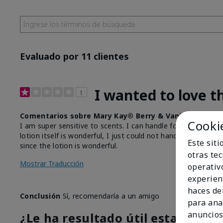
Evaluado por 11 clientes
I wanted to love th
1
Comentarios sobre Mary Kay® Berry & Vanilla Scented
Cooki
I am super sensitive to scents. I can handle food scents, but
lotion itself is wonderful, I just could not handle the scen
Este sit
since the lotion is wonderful.
otras te
Mostrar Traducción
operativ
experien
haces del
Conclusión
Sí, recomendaría a un amigo
para ana
anuncios
¿Le ha resultado útil esta opinió