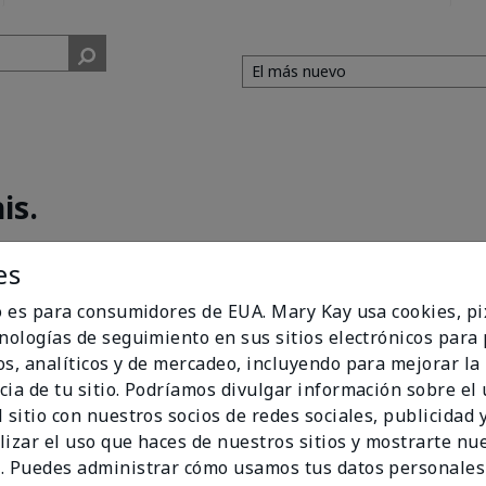
is.
 Body Lotion
es
 this smelled so perfumey that it smelled nothing like berry or van
t. Sadly had to return. I would recommend to a friend that can hand
io es para consumidores de EUA. Mary Kay usa cookies, pi
cnologías de seguimiento en sus sitios electrónicos para
os, analíticos y de mercadeo, incluyendo para mejorar la
cia de tu sitio. Podríamos divulgar información sobre el
 sitio con nuestros socios de redes sociales, publicidad y
lizar el uso que haces de nuestros sitios y mostrarte nu
. Puedes administrar cómo usamos tus datos personales
n?
1
1
Marcar esta opinión