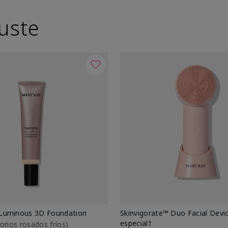
uste
Luminous 3D Foundation
Skinvigorate™ Duo Facial Devic
especial†
btonos rosados fríos)