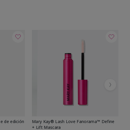
Next
e de edición
Mary Kay® Lash Love Fanorama™ Define
Ma
+ Lift Mascara
Ki