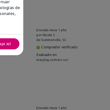
tinuar
nologías de
sonales,
Enviado
Hace 1 año
ut being too
por
Nicole C
de
Summerville, SC
ept All
Comprador verificado
Evaluado en
marykay.com/en-us/
Enviado
Hace 1 año