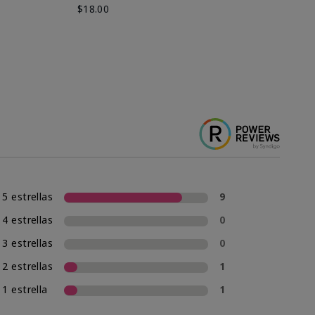
$18.00
$2
5 estrellas
9
4 estrellas
0
3 estrellas
0
2 estrellas
1
1 estrella
1