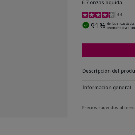
6.7 onzas líquida
Calificación de clientes 
4.4
91%
de los encuestados
recomendaría a un
Descripción del produ
Información general
Precios sugeridos al men