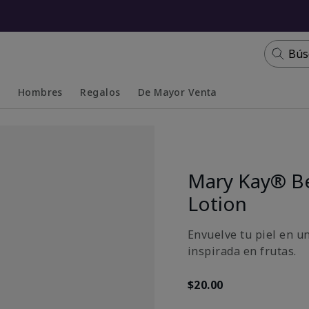
Bús
s
Hombres
Regalos
De Mayor Venta
Collapsed
Expanded
Mary Kay® Be
Lotion
Envuelve tu piel en u
inspirada en frutas.
$20.00