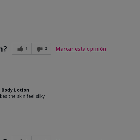
n?
1
0
Marcar esta opinión
 Body Lotion
es the skin feel silky.