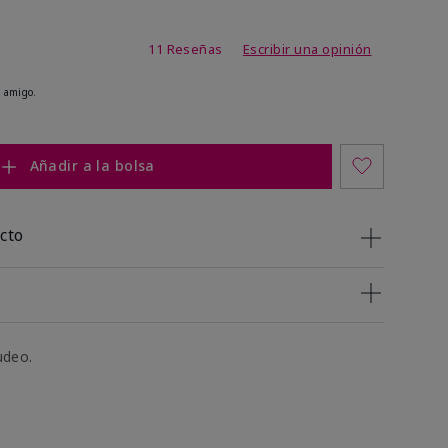
de 3,5 de 5
11 Reseñas
Escribir una opinión
 amigo.
Añadir a la bolsa
cto
udeo.