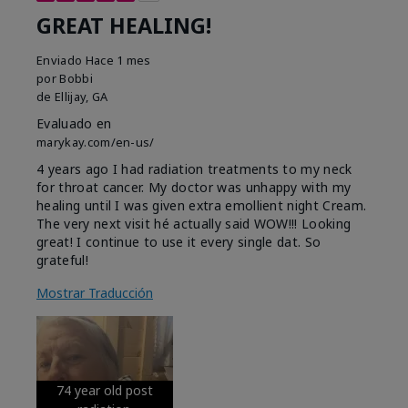
GREAT HEALING!
Enviado
Hace 1 mes
por
Bobbi
de
Ellijay, GA
Evaluado en
marykay.com/en-us/
4 years ago I had radiation treatments to my neck
for throat cancer. My doctor was unhappy with my
healing until I was given extra emollient night Cream.
The very next visit hé actually said WOW!!! Looking
great! I continue to use it every single dat. So
grateful!
Mostrar Traducción
74 year old post