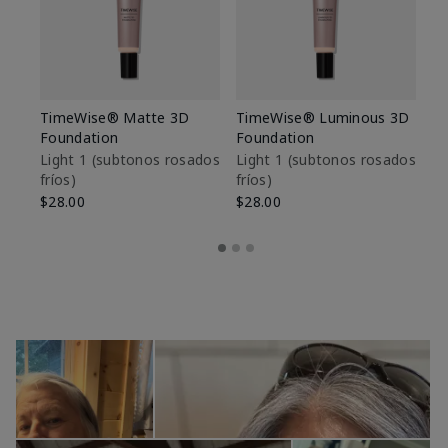
TimeWise® Matte 3D
TimeWise® Luminous 3D
Sk
Foundation
Foundation
De
es
Light 1​ (subtonos rosados
Light 1​ (subtonos rosados
fríos)
fríos)
$9
$28.00
$28.00