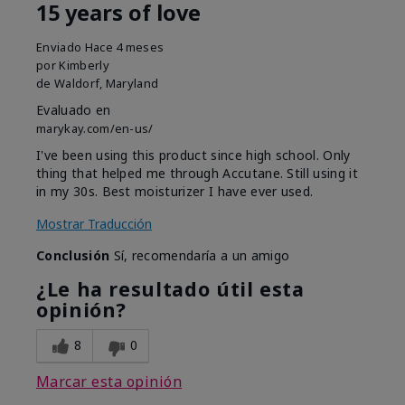
15 years of love
Enviado
Hace 4 meses
por
Kimberly
de
Waldorf, Maryland
Evaluado en
marykay.com/en-us/
I've been using this product since high school. Only
thing that helped me through Accutane. Still using it
in my 30s. Best moisturizer I have ever used.
Mostrar Traducción
Conclusión
Sí, recomendaría a un amigo
¿Le ha resultado útil esta
opinión?
8
0
Marcar esta opinión