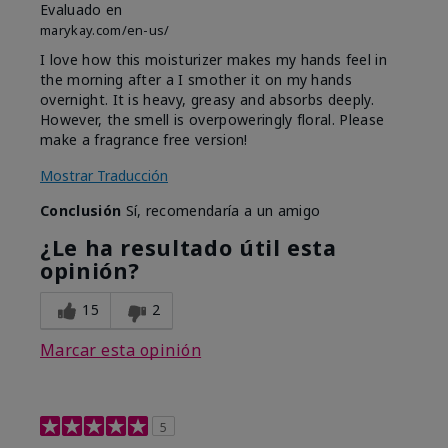
Evaluado en
marykay.com/en-us/
I love how this moisturizer makes my hands feel in
the morning after a I smother it on my hands
overnight. It is heavy, greasy and absorbs deeply.
However, the smell is overpoweringly floral. Please
make a fragrance free version!
Mostrar Traducción
Conclusión
Sí, recomendaría a un amigo
¿Le ha resultado útil esta
opinión?
15
2
Marcar esta opinión
5