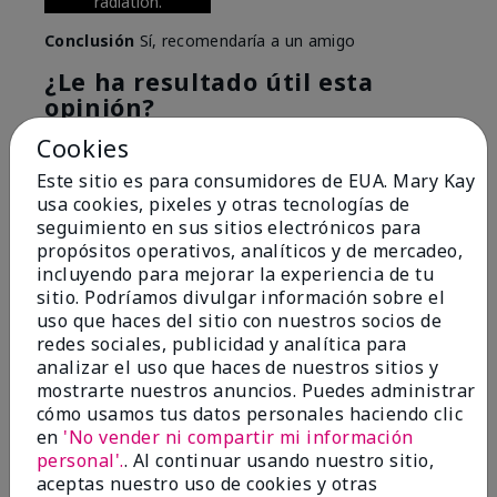
radiation.
Conclusión
Sí, recomendaría a un amigo
¿Le ha resultado útil esta
opinión?
Cookies
6
0
Este sitio es para consumidores de EUA. Mary Kay
Marcar esta opinión
usa cookies, pixeles y otras tecnologías de
seguimiento en sus sitios electrónicos para
propósitos operativos, analíticos y de mercadeo,
incluyendo para mejorar la experiencia de tu
5
sitio. Podríamos divulgar información sobre el
Great Night time emollient
uso que haces del sitio con nuestros socios de
redes sociales, publicidad y analítica para
Enviado
Hace 2 meses
analizar el uso que haces de nuestros sitios y
por
Sonia G
mostrarte nuestros anuncios. Puedes administrar
de
Chicago'Il
cómo usamos tus datos personales haciendo clic
en
'No vender ni compartir mi información
Evaluado en
personal'.
. Al continuar usando nuestro sitio,
marykay.com/en-us/
aceptas nuestro uso de cookies y otras
I use the product on my Dad, after dialysis his skin