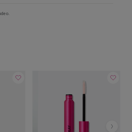
udeo.
Next