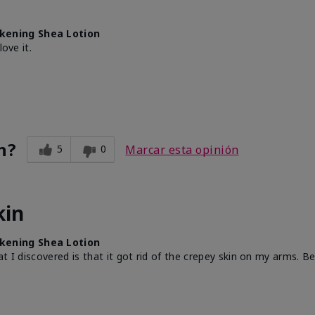
lkening Shea Lotion
ove it.
n?
5
0
Marcar esta opinión
kin
lkening Shea Lotion
t I discovered is that it got rid of the crepey skin on my arms. B