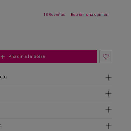
de 3,3 de 5
18 Reseñas
Escribir una opinión
Añadir a la bolsa
cto
n