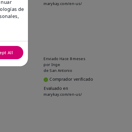
tinuar
marykay.com/en-us/
nologías de
sonales,
ept All
Enviado
Hace 8 meses
por
Inge
de
San Antonio
Comprador verificado
Evaluado en
marykay.com/en-us/