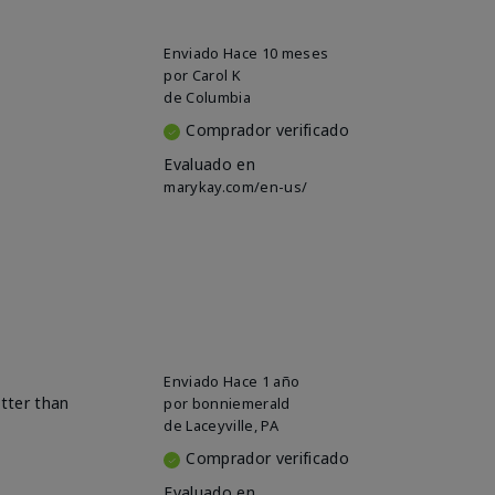
Enviado
Hace 10 meses
por
Carol K
de
Columbia
Comprador verificado
Evaluado en
marykay.com/en-us/
Enviado
Hace 1 año
etter than
por
bonniemerald
de
Laceyville, PA
Comprador verificado
Evaluado en