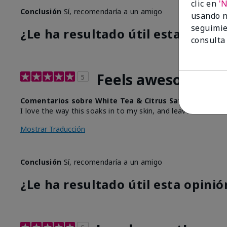
clic en
'
Conclusión
Sí, recomendaría a un amigo
usando n
seguimie
¿Le ha resultado útil esta opinió
consulta
Feels awesome and
5
Comentarios sobre White Tea & Citrus Satin Body® Si
I love the way this soaks in to my skin, and leaves a wonder
Mostrar Traducción
Conclusión
Sí, recomendaría a un amigo
¿Le ha resultado útil esta opinió