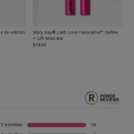
e de edición
Mary Kay® Lash Love Fanorama™ Define
Ma
+ Lift Mascara
Ki
$18.00
$2
5 estrellas
18