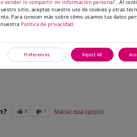
No vender ni compartir mi información personal'.
. Al con
uestro sitio, aceptas nuestro uso de cookies y otras tec
nto. Para conocer más sobre cómo usamos tus datos per
n?
3
0
Marcar esta opinión
 nuestra
Política de privacidad
.
 has a lovely scent!
Preferences
Reject All
Acc
lkening Shea Lotion
ful scent behind.
n?
3
1
Marcar esta opinión