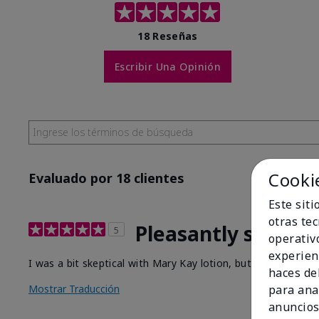
18 Reseñas
Escribir Una Opinión
Cooki
Evaluado por 18 clientes
Este sit
otras te
Pleasantly surpris
5
operativ
experien
I was a bit skeptical with Mary Kay lotion, but to my surpris
haces del
Mostrar Traducción
para ana
anuncios