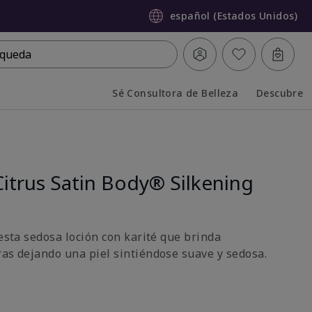
español (Estados Unidos)
queda
Sé Consultora de Belleza
Descubre
Collapsed
Expanded
itrus Satin Body® Silkening
 esta sedosa loción con karité que brinda
ras dejando una piel sintiéndose suave y sedosa.