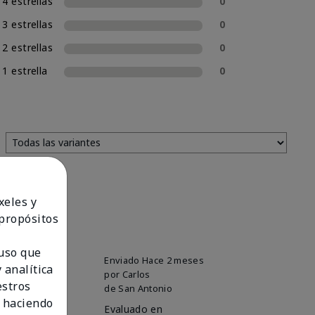
4 estrellas
0
3 estrellas
0
2 estrellas
0
1 estrella
0
xeles y
 propósitos
 uso que
Enviado
Hace 2 meses
 analítica
por
Carlos
estros
de
San Antonio
 haciendo
Evaluado en