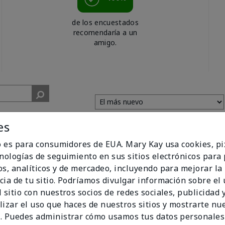
de los encuestados
recomendaría a un
amigo.
es
io es para consumidores de EUA. Mary Kay usa cookies, pi
cnologías de seguimiento en sus sitios electrónicos para
ed
os, analíticos y de mercadeo, incluyendo para mejorar la
cia de tu sitio. Podríamos divulgar información sobre el
e it actually was a really good lotion, it had a pleasant smell
 sitio con nuestros socios de redes sociales, publicidad y
lizar el uso que haces de nuestros sitios y mostrarte nu
. Puedes administrar cómo usamos tus datos personales