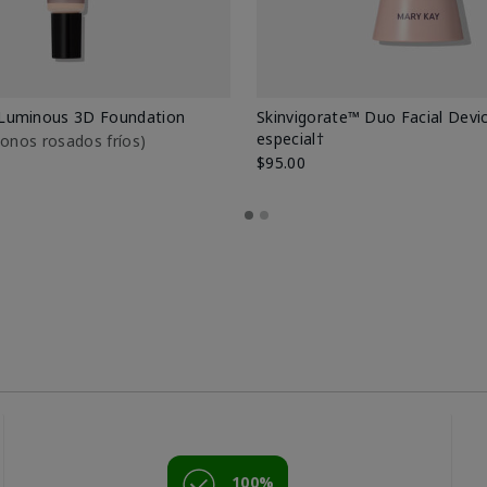
Luminous 3D Foundation
Skinvigorate™ Duo Facial Devic
especial†
btonos rosados fríos)
$95.00
100%