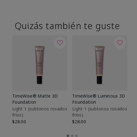
Quizás también te guste
TimeWise® Matte 3D
TimeWise® Luminous 3D
Sk
Foundation
Foundation
De
es
Light 1​ (subtonos rosados
Light 1​ (subtonos rosados
fríos)
fríos)
$9
$28.00
$28.00