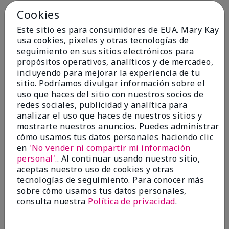
Cookies
Conclusión
Sí, recomendaría a un amigo
Este sitio es para consumidores de EUA. Mary Kay
¿Le ha resultado útil esta
usa cookies, pixeles y otras tecnologías de
opinión?
seguimiento en sus sitios electrónicos para
propósitos operativos, analíticos y de mercadeo,
4
0
incluyendo para mejorar la experiencia de tu
sitio. Podríamos divulgar información sobre el
Marcar esta opinión
uso que haces del sitio con nuestros socios de
redes sociales, publicidad y analítica para
analizar el uso que haces de nuestros sitios y
5
mostrarte nuestros anuncios. Puedes administrar
cómo usamos tus datos personales haciendo clic
Kristen
en
'No vender ni compartir mi información
personal'.
. Al continuar usando nuestro sitio,
Enviado
Hace 10 meses
aceptas nuestro uso de cookies y otras
por
Jennifer
tecnologías de seguimiento. Para conocer más
de
MECHANCSBRG
sobre cómo usamos tus datos personales,
Comprador verificado
consulta nuestra
Política de privacidad
.
Evaluado en
marykay.com/en-us/