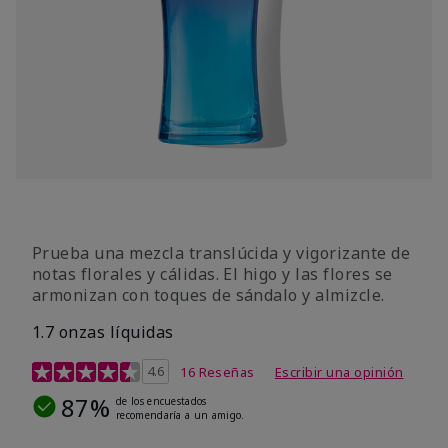
Prueba una mezcla translúcida y vigorizante de
notas florales y cálidas. El higo y las flores se
armonizan con toques de sándalo y almizcle.
1.7 onzas líquidas
Calificación de clientes de 4,5 de 5
4.6
16 Reseñas
Escribir una opinión
87%
de los encuestados
recomendaría a un amigo.