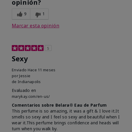
opinión?
9
1
Marcar esta opinión
5
Sexy
Enviado
Hace 11 meses
por
Jessie
de
Indianapolis
Evaluado en
marykay.com/en-us/
Comentarios sobre Belara® Eau de Parfum
This perfume is so amazing, it was a gift & I love it.It
smells so sexy and I feel so sexy and beautiful when I
wear it.This perfume brings confidence and heads will
turn when you walk by.