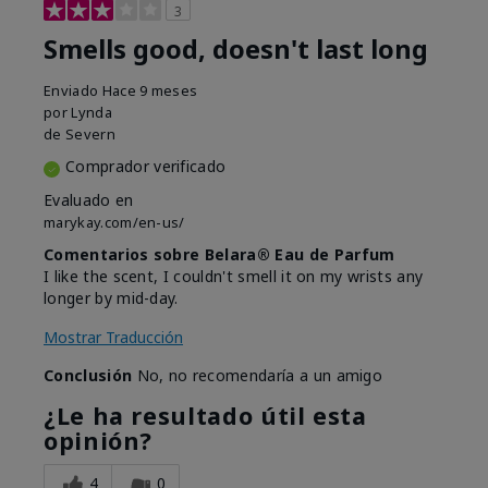
3
Smells good, doesn't last long
Enviado
Hace 9 meses
por
Lynda
de
Severn
Comprador verificado
Evaluado en
marykay.com/en-us/
Comentarios sobre Belara® Eau de Parfum
I like the scent, I couldn't smell it on my wrists any
longer by mid-day.
Mostrar Traducción
Conclusión
No, no recomendaría a un amigo
¿Le ha resultado útil esta
opinión?
4
0