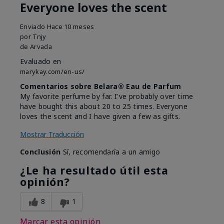
Everyone loves the scent
Enviado
Hace 10 meses
por
Tnjy
de
Arvada
Evaluado en
marykay.com/en-us/
Comentarios sobre Belara® Eau de Parfum
My favorite perfume by far. I've probably over time
have bought this about 20 to 25 times. Everyone
loves the scent and I have given a few as gifts.
Mostrar Traducción
Conclusión
Sí, recomendaría a un amigo
¿Le ha resultado útil esta
opinión?
8
1
Marcar esta opinión