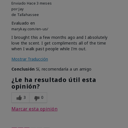
Enviado
Hace 3 meses
por
Jay
de
Tallahassee
Evaluado en
marykay.com/en-us/
I brought this a few months ago and I absolutely
love the scent. I get compliments all of the time
when I walk past people while I'm out.
Mostrar Traducción
Conclusión
Sí, recomendaría a un amigo
¿Le ha resultado útil esta
opinión?
3
0
Marcar esta opinión