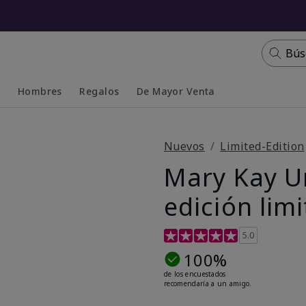
Bús
s
Hombres
Regalos
De Mayor Venta
Collapsed
Expanded
Nuevos
Limited-Edition
Mary Kay U
edición lim
Calificación de clientes de 5
5.0
100%
de los encuestados
recomendaría a un amigo.