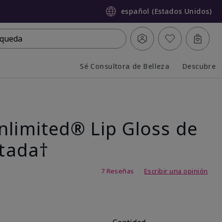
español (Estados Unidos)
queda
Sé Consultora de Belleza
Descubre
Collapsed
Expanded
nlimited® Lip Gloss de
itada†
 de 5
7 Reseñas
Escribir una opinión