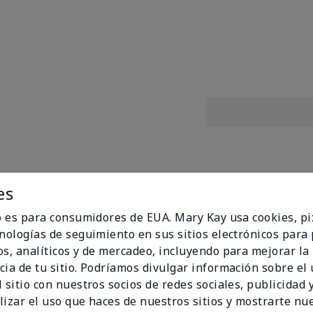
es
mula con nuevos tonos! Lleva tu brillo al siguiente nivel con
 pegajosos con un brillo de última generación que se desliz
io es para consumidores de EUA. Mary Kay usa cookies, pi
y E, esta fórmula humectante en tonos deslumbrantes con 
cnologías de seguimiento en sus sitios electrónicos para
da tono de piel, estado de ánimo y ocasión.
os, analíticos y de mercadeo, incluyendo para mejorar la
a con vitaminas C y E
cia de tu sitio. Podríamos divulgar información sobre el
para cada tono de piel y ocasión
 sitio con nuestros socios de redes sociales, publicidad y
o por dermatólogos
lizar el uso que haces de nuestros sitios y mostrarte nu