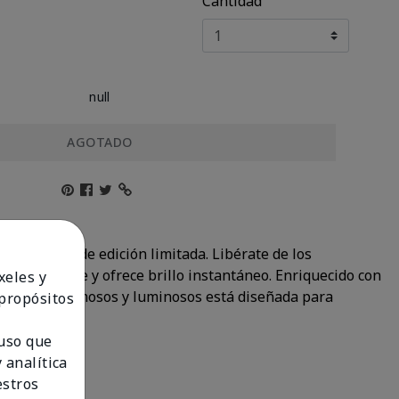
Cantidad
null
AGOTADO
 tres tonos de edición limitada. Libérate de los
a suavemente y ofrece brillo instantáneo. Enriquecido con
xeles y
acabados cremosos y luminosos está diseñada para
 propósitos
 uso que
 analítica
estros