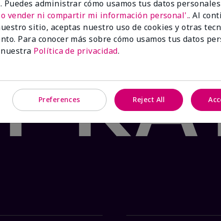
 para irritación y alergias en la piel
. Puedes administrar cómo usamos tus datos personales
No vender ni compartir mi información personal'.
. Al con
uestro sitio, aceptas nuestro uso de cookies y otras tec
hasta agotar existencias.
nto. Para conocer más sobre cómo usamos tus datos per
ido al menudeo.
 nuestra
Política de privacidad
.
Preferences
Reject All
Acc