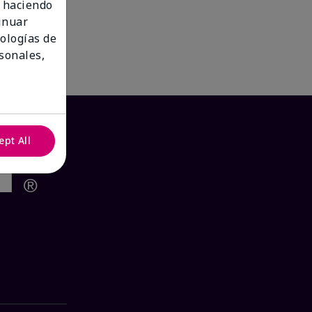
 haciendo
tinuar
nologías de
sonales,
ept All