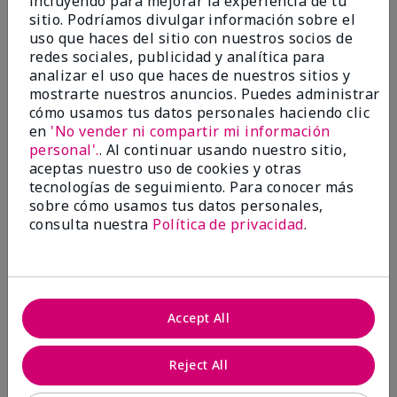
incluyendo para mejorar la experiencia de tu
investigación contra el cáncer, erradicar
sitio. Podríamos divulgar información sobre el
la violencia doméstica, promover el
uso que haces del sitio con nuestros socios de
empoderamiento económico y
redes sociales, publicidad y analítica para
transformar comunidades.
analizar el uso que haces de nuestros sitios y
mostrarte nuestros anuncios. Puedes administrar
cómo usamos tus datos personales haciendo clic
en
'No vender ni compartir mi información
personal'.
. Al continuar usando nuestro sitio,
aceptas nuestro uso de cookies y otras
tecnologías de seguimiento. Para conocer más
sobre cómo usamos tus datos personales,
consulta nuestra
Política de privacidad
.
Juntas hacemos la diferencia.
Accept All
Únete al programa global El rosa cambia
vidas® de Mary Kay y ayuda a cambiar la
Reject All
vida de mujeres y sus familias en todo el
mundo. En Estados Unidos, del 26 de abril