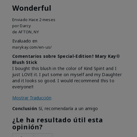
Wonderful
Enviado
Hace 2 meses
por
Darcy
de
AFTON, NY
Evaluado en
marykay.com/en-us/
Comentarios sobre Special-Edition† Mary Kay®
Blush Stick
I bought this blush in the color of Kind Spirit and I
just LOVE it. I put some on myself and my Daughter
and it looks so good. I would recommend this to
everyone!!
Mostrar Traducción
Conclusión
Sí, recomendaría a un amigo
¿Le ha resultado útil esta
opinión?