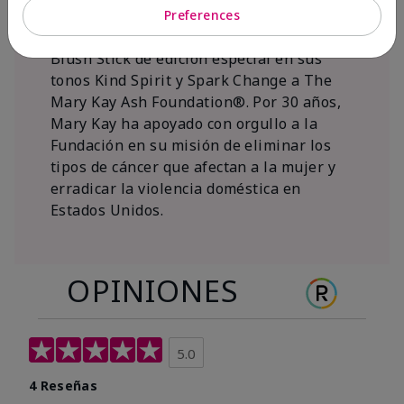
al 15 de noviembre de 2026, Mary Kay Inc.
Preferences
donará $1 de cada venta del Mary Kay®
Blush Stick de edición especial en sus
tonos Kind Spirit y Spark Change a The
Mary Kay Ash Foundation®. Por 30 años,
Mary Kay ha apoyado con orgullo a la
Fundación en su misión de eliminar los
tipos de cáncer que afectan a la mujer y
erradicar la violencia doméstica en
Estados Unidos.
OPINIONES
5.0
4 Reseñas