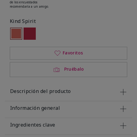
de los encuestados
recomendaría a un amigo.
Kind Spirit
seleccionado
Out of stock
Out of stock
Favoritos
Pruébalo
Descripción del producto
Información general
Ingredientes clave