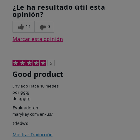
¿Le ha resultado útil esta
opinión?
11
0
Marcar esta opinión
5
Good product
Enviado
Hace 10 meses
por
ggtg
de
tggttg
Evaluado en
marykay.com/en-us/
tdedwd
Mostrar Traducción