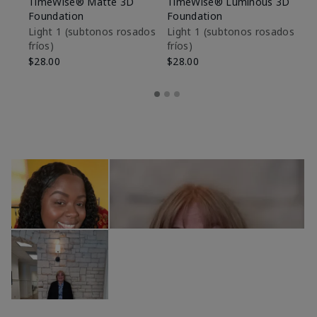
TimeWise® Matte 3D
TimeWise® Luminous 3D
Sk
Foundation
Foundation
De
es
Light 1​ (subtonos rosados
Light 1​ (subtonos rosados
fríos)
fríos)
$9
$28.00
$28.00