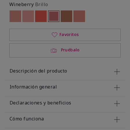
Wineberry
Brillo
Out of stock
Out of stock
Out of stock
seleccionado
Out of stock
Out of stock
Out of stock
Favoritos
Pruébalo
Descripción del producto
Información general
Declaraciones y beneficios
Cómo funciona