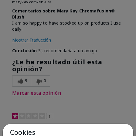
marykay.com/en-us/
Comentarios sobre Mary Kay Chromafusion®
Blush
I am so happy to have stocked up on products I use
daily!
Mostrar Traducción
Conclusión
Sí, recomendaría a un amigo
¿Le ha resultado útil esta
opinión?
9
0
Marcar esta opinión
1
Not a favorite
Cookies