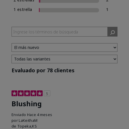
1 estrella
1
Evaluado por 78 clientes
5
Blushing
Enviado
Hace 4 meses
por
LaKeithaM
de
Topeka,KS