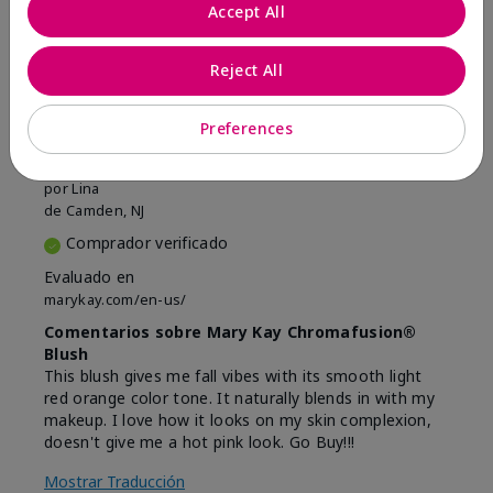
Marcar esta opinión
Accept All
Reject All
5
Beautiful
Preferences
Enviado
Hace 9 meses
por
Lina
de
Camden, NJ
Comprador verificado
Evaluado en
marykay.com/en-us/
Comentarios sobre Mary Kay Chromafusion®
Blush
This blush gives me fall vibes with its smooth light
red orange color tone. It naturally blends in with my
makeup. I love how it looks on my skin complexion,
doesn't give me a hot pink look. Go Buy!!!
Mostrar Traducción