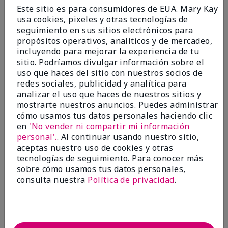
Enviado
Hace 9 meses
Este sitio es para consumidores de EUA. Mary Kay
por
Bette B.
usa cookies, pixeles y otras tecnologías de
de
Green Valley
seguimiento en sus sitios electrónicos para
Comprador verificado
propósitos operativos, analíticos y de mercadeo,
incluyendo para mejorar la experiencia de tu
Evaluado en
sitio. Podríamos divulgar información sobre el
marykay.com/en-us/
uso que haces del sitio con nuestros socios de
Comentarios sobre Mary Kay Chromafusion®
redes sociales, publicidad y analítica para
Blush
analizar el uso que haces de nuestros sitios y
The blush is hard to get used to - it goes on very
mostrarte nuestros anuncios. Puedes administrar
heavy and then needs to be softened. I think I will
cómo usamos tus datos personales haciendo clic
stick with my old brand for now.
en
'No vender ni compartir mi información
personal'.
. Al continuar usando nuestro sitio,
Mostrar Traducción
aceptas nuestro uso de cookies y otras
tecnologías de seguimiento. Para conocer más
Conclusión
No, no recomendaría a un amigo
sobre cómo usamos tus datos personales,
¿Le ha resultado útil esta
consulta nuestra
Política de privacidad
.
opinión?
16
5