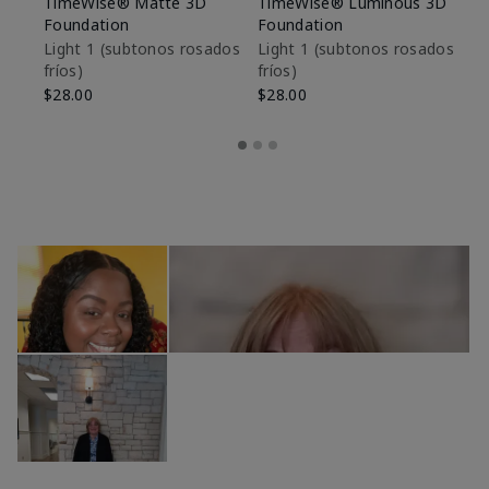
TimeWise® Matte 3D
TimeWise® Luminous 3D
Sk
Foundation
Foundation
De
es
Light 1​ (subtonos rosados
Light 1​ (subtonos rosados
fríos)
fríos)
$9
$28.00
$28.00