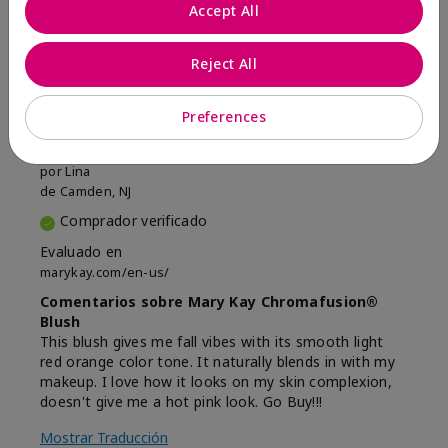
Marcar esta opinión
Accept All
Reject All
5
Beautiful
Preferences
Enviado
Hace 9 meses
por
Lina
de
Camden, NJ
Comprador verificado
Evaluado en
marykay.com/en-us/
Comentarios sobre Mary Kay Chromafusion®
Blush
This blush gives me fall vibes with its smooth light
red orange color tone. It naturally blends in with my
makeup. I love how it looks on my skin complexion,
doesn't give me a hot pink look. Go Buy!!!
Mostrar Traducción