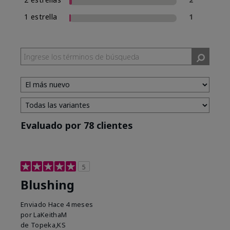
1 estrella
1
Evaluado por 78 clientes
5
Blushing
Enviado
Hace 4 meses
por
LaKeithaM
de
Topeka,KS