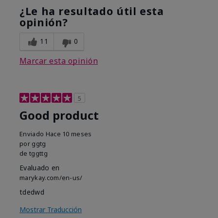
¿Le ha resultado útil esta
opinión?
11
0
Marcar esta opinión
5
Good product
Enviado
Hace 10 meses
por
ggtg
de
tggttg
Evaluado en
marykay.com/en-us/
tdedwd
Mostrar Traducción