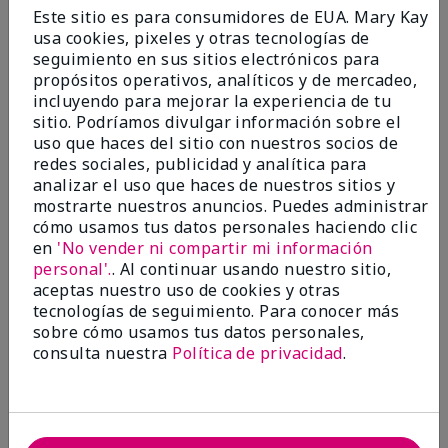
Enviado
Hace 9 meses
Este sitio es para consumidores de EUA. Mary Kay
por
Bette B.
usa cookies, pixeles y otras tecnologías de
de
Green Valley
seguimiento en sus sitios electrónicos para
Comprador verificado
propósitos operativos, analíticos y de mercadeo,
incluyendo para mejorar la experiencia de tu
Evaluado en
sitio. Podríamos divulgar información sobre el
marykay.com/en-us/
uso que haces del sitio con nuestros socios de
Comentarios sobre Mary Kay Chromafusion®
redes sociales, publicidad y analítica para
Blush
analizar el uso que haces de nuestros sitios y
The blush is hard to get used to - it goes on very
mostrarte nuestros anuncios. Puedes administrar
heavy and then needs to be softened. I think I will
cómo usamos tus datos personales haciendo clic
stick with my old brand for now.
en
'No vender ni compartir mi información
personal'.
. Al continuar usando nuestro sitio,
Mostrar Traducción
aceptas nuestro uso de cookies y otras
tecnologías de seguimiento. Para conocer más
Conclusión
No, no recomendaría a un amigo
sobre cómo usamos tus datos personales,
¿Le ha resultado útil esta
consulta nuestra
Política de privacidad
.
opinión?
16
5