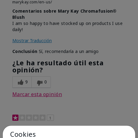
marykay.com/en-us/
Comentarios sobre Mary Kay Chromafusion®
Blush
I am so happy to have stocked up on products I use
daily!
Mostrar Traducción
Conclusión
Sí, recomendaría a un amigo
¿Le ha resultado útil esta
opinión?
9
0
Marcar esta opinión
1
Not a favorite
Cookies