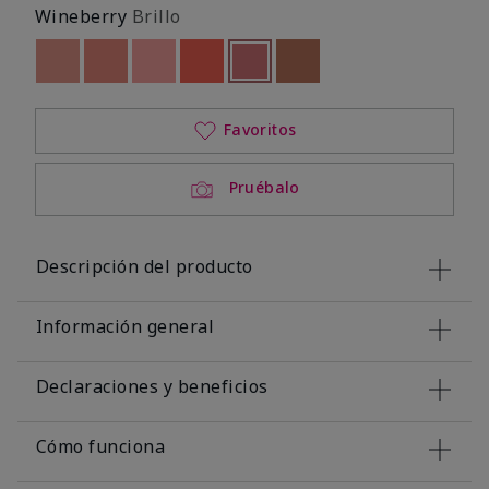
Wineberry
Brillo
Out of stock
Out of stock
Out of stock
Out of stock
seleccionado
Out of stock
Out of stock
Favoritos
Pruébalo
Descripción del producto
Información general
Declaraciones y beneficios
Cómo funciona