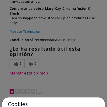
marykay.com/en-us/
Comentarios sobre Mary Kay Chromafusion®
Blush
I am so happy to have stocked up on products I use
daily!
Mostrar Traducción
Conclusión
Sí, recomendaría a un amigo
¿Le ha resultado útil esta
opinión?
9
0
Marcar esta opinión
1
Not a favorite
Cookies