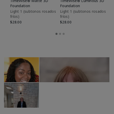
TimeWise® Matte 3D
TimeWise® Luminous 3D
Sk
Foundation
Foundation
De
es
Light 1​ (subtonos rosados
Light 1​ (subtonos rosados
fríos)
fríos)
$9
$28.00
$28.00