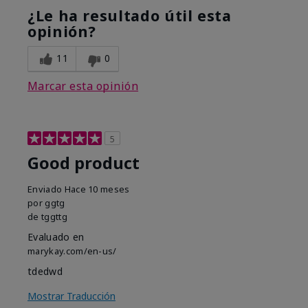
¿Le ha resultado útil esta
opinión?
11
0
Marcar esta opinión
5
Good product
Enviado
Hace 10 meses
por
ggtg
de
tggttg
Evaluado en
marykay.com/en-us/
tdedwd
Mostrar Traducción