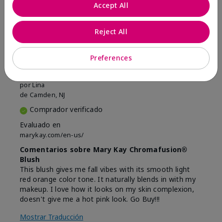
Marcar esta opinión
Accept All
Reject All
5
Beautiful
Preferences
Enviado
Hace 9 meses
por
Lina
de
Camden, NJ
Comprador verificado
Evaluado en
marykay.com/en-us/
Comentarios sobre Mary Kay Chromafusion®
Blush
This blush gives me fall vibes with its smooth light
red orange color tone. It naturally blends in with my
makeup. I love how it looks on my skin complexion,
doesn't give me a hot pink look. Go Buy!!!
Mostrar Traducción