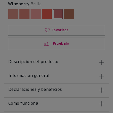
Wineberry
Brillo
Out of stock
Out of stock
Out of stock
Out of stock
seleccionado
Out of stock
Out of stock
Favoritos
Pruébalo
Descripción del producto
Información general
Declaraciones y beneficios
Cómo funciona