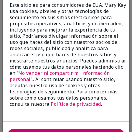
Enviado
Hace 9 meses
Este sitio es para consumidores de EUA. Mary Kay
por
Bette B.
usa cookies, pixeles y otras tecnologías de
de
Green Valley
seguimiento en sus sitios electrónicos para
Comprador verificado
propósitos operativos, analíticos y de mercadeo,
incluyendo para mejorar la experiencia de tu
Evaluado en
sitio. Podríamos divulgar información sobre el
marykay.com/en-us/
uso que haces del sitio con nuestros socios de
Comentarios sobre Mary Kay Chromafusion®
redes sociales, publicidad y analítica para
Blush
analizar el uso que haces de nuestros sitios y
The blush is hard to get used to - it goes on very
mostrarte nuestros anuncios. Puedes administrar
heavy and then needs to be softened. I think I will
cómo usamos tus datos personales haciendo clic
stick with my old brand for now.
en
'No vender ni compartir mi información
personal'.
. Al continuar usando nuestro sitio,
Mostrar Traducción
aceptas nuestro uso de cookies y otras
tecnologías de seguimiento. Para conocer más
Conclusión
No, no recomendaría a un amigo
sobre cómo usamos tus datos personales,
¿Le ha resultado útil esta
consulta nuestra
Política de privacidad
.
opinión?
16
5