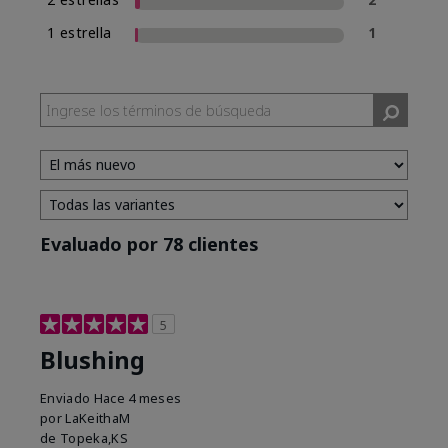
1 estrella
1
Evaluado por 78 clientes
5
Blushing
Enviado
Hace 4 meses
por
LaKeithaM
de
Topeka,KS