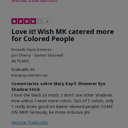
4
Love it! Wish MK catered more
for Colored People
Enviado
Hace 4 meses
por
Sherry - Darker Skinned!
de
PLANO
Evaluado en
marykay.com/en-us/
Comentarios sobre Mary Kay® Shimmer Eye
Shadow Stick
I love the black so much. I don't use other shadows
now unless I need more colors. Out of 5 colors, only
1 really looks good on darker-skinned people! COME
ON MK!!! Seriously, be more inclusive pls.
Mostrar Traducción