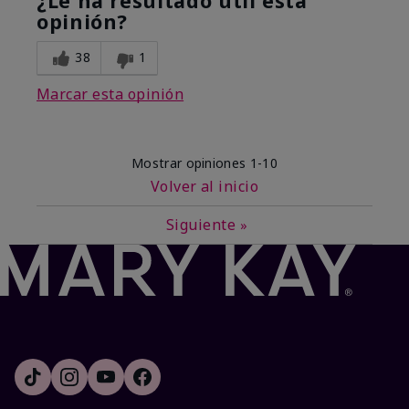
¿Le ha resultado útil esta
opinión?
38
1
Marcar esta opinión
Mostrar opiniones
1-10
Volver al inicio
Siguiente
»