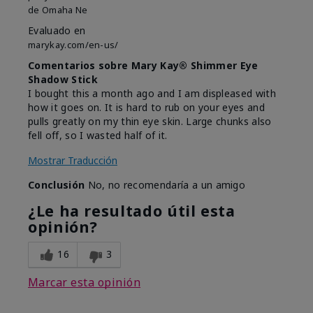
de
Omaha Ne
Evaluado en
marykay.com/en-us/
Comentarios sobre Mary Kay® Shimmer Eye
Shadow Stick
I bought this a month ago and I am displeased with
how it goes on. It is hard to rub on your eyes and
pulls greatly on my thin eye skin. Large chunks also
fell off, so I wasted half of it.
Mostrar Traducción
Conclusión
No, no recomendaría a un amigo
¿Le ha resultado útil esta
opinión?
16
3
Marcar esta opinión