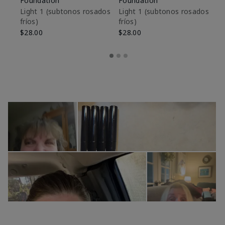
Foundation
Foundation
De
es
Light 1​ (subtonos rosados
Light 1​ (subtonos rosados
fríos)
fríos)
$9
$28.00
$28.00