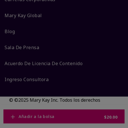
Mary Kay Global
Blog
Sala De Prensa
Acuerdo De Licencia De Contenido
Ingreso Consultora
© ©2025 Mary Kay Inc. Todos los derechos
reservados.
No vender/Preferencias de cookies
Añadir a la bolsa
$20.00
Código DSA/Queja al Código
Términos
Privacidad
Transparencia en CA
Accesibilidad
Cambiar país