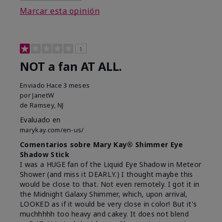
Marcar esta opinión
1
NOT a fan AT ALL.
Enviado
Hace 3 meses
por
JanetW
de
Ramsey, NJ
Evaluado en
marykay.com/en-us/
Comentarios sobre Mary Kay® Shimmer Eye
Shadow Stick
I was a HUGE fan of the Liquid Eye Shadow in Meteor
Shower (and miss it DEARLY.) I thought maybe this
would be close to that. Not even remotely. I got it in
the Midnight Galaxy Shimmer, which, upon arrival,
LOOKED as if it would be very close in color! But it's
muchhhhh too heavy and cakey. It does not blend