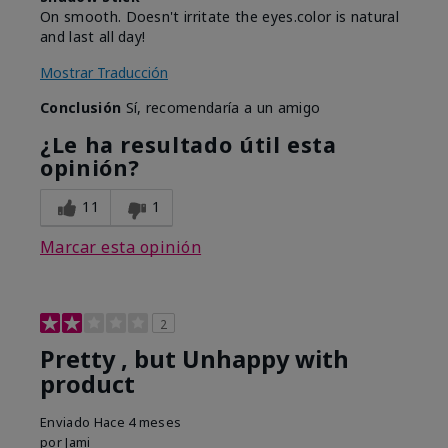
On smooth. Doesn't irritate the eyes.color is natural
and last all day!
Mostrar Traducción
Conclusión
Sí, recomendaría a un amigo
¿Le ha resultado útil esta
opinión?
11
1
Marcar esta opinión
2
Pretty , but Unhappy with
product
Enviado
Hace 4 meses
por
Jami