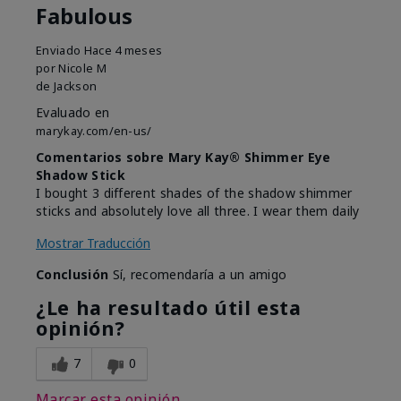
Fabulous
Enviado
Hace 4 meses
por
Nicole M
de
Jackson
Evaluado en
marykay.com/en-us/
Comentarios sobre Mary Kay® Shimmer Eye
Shadow Stick
I bought 3 different shades of the shadow shimmer
sticks and absolutely love all three. I wear them daily
Mostrar Traducción
Conclusión
Sí, recomendaría a un amigo
¿Le ha resultado útil esta
opinión?
7
0
Marcar esta opinión