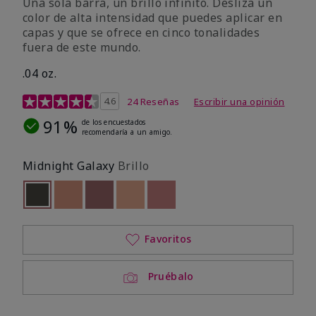
Una sola barra, un brillo infinito. Desliza un
color de alta intensidad que puedes aplicar en
capas y que se ofrece en cinco tonalidades
fuera de este mundo.
.04 oz.
Calificación de clientes de 4,3 de 5
4.6
24 Reseñas
Escribir una opinión
91%
de los encuestados
recomendaría a un amigo.
Midnight Galaxy
Brillo
seleccionado
Out of stock
Out of stock
Out of stock
Out of stock
Out of stock
Favoritos
Pruébalo