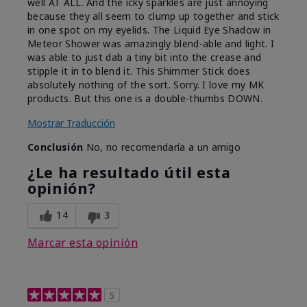
well AT ALL. And the icky sparkles are just annoying
because they all seem to clump up together and stick
in one spot on my eyelids. The Liquid Eye Shadow in
Meteor Shower was amazingly blend-able and light. I
was able to just dab a tiny bit into the crease and
stipple it in to blend it. This Shimmer Stick does
absolutely nothing of the sort. Sorry. I love my MK
products. But this one is a double-thumbs DOWN.
Mostrar Traducción
Conclusión
No, no recomendaría a un amigo
¿Le ha resultado útil esta
opinión?
14
3
Marcar esta opinión
5