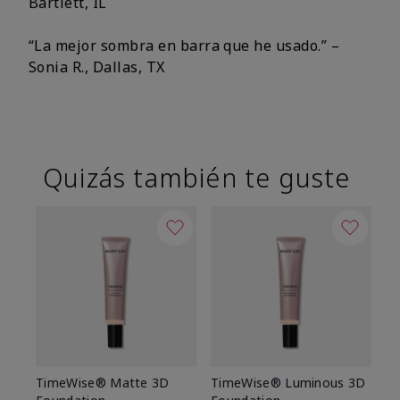
Bartlett, IL
“La mejor sombra en barra que he usado.” –
Sonia R., Dallas, TX
Quizás también te guste
TimeWise® Matte 3D
TimeWise® Luminous 3D
Sk