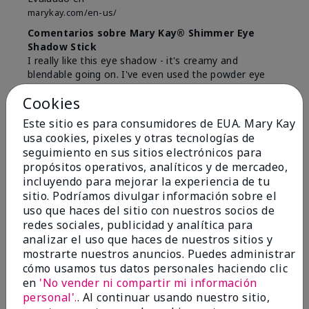
marykay.com/en-us/
Comentarios sobre Mary Kay® Shimmer Eye
Shadow Stick
I really like this eye shadow - it's creamy and
blendable going on. I've even used the powder eye
colors on top. It literally stays on all day.
Cookies
Mostrar Traducción
Este sitio es para consumidores de EUA. Mary Kay
usa cookies, pixeles y otras tecnologías de
Conclusión
Sí, recomendaría a un amigo
seguimiento en sus sitios electrónicos para
¿Le ha resultado útil esta
propósitos operativos, analíticos y de mercadeo,
opinión?
incluyendo para mejorar la experiencia de tu
sitio. Podríamos divulgar información sobre el
0
0
uso que haces del sitio con nuestros socios de
redes sociales, publicidad y analítica para
Marcar esta opinión
analizar el uso que haces de nuestros sitios y
mostrarte nuestros anuncios. Puedes administrar
cómo usamos tus datos personales haciendo clic
en
'No vender ni compartir mi información
5
personal'.
. Al continuar usando nuestro sitio,