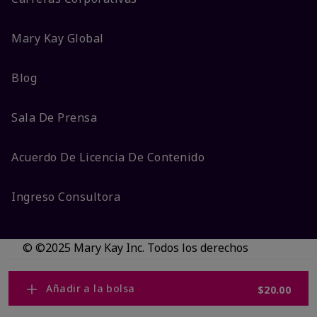
Mary Kay Global
Blog
Sala De Prensa
Acuerdo De Licencia De Contenido
Ingreso Consultora
© ©2025 Mary Kay Inc. Todos los derechos
reservados.
No vender/Preferencias de cookies
Añadir a la bolsa
$20.00
Código DSA/Queja al Código
Términos
Privacidad
Transparencia en CA
Accesibilidad
Cambiar país