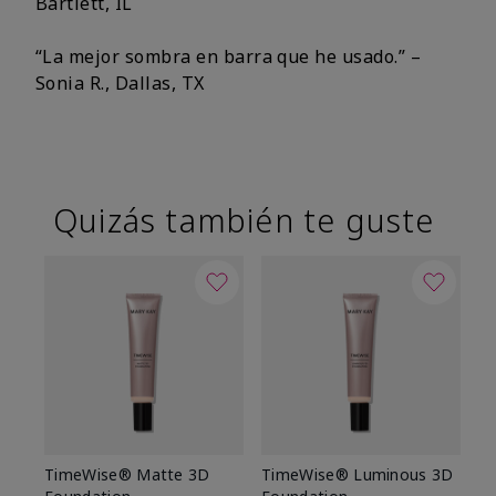
Bartlett, IL
“La mejor sombra en barra que he usado.” –
Sonia R., Dallas, TX
Quizás también te guste
TimeWise® Matte 3D
TimeWise® Luminous 3D
Sk