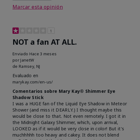
Marcar esta opinión
1
NOT a fan AT ALL.
Enviado
Hace 3 meses
por
JanetW
de
Ramsey, NJ
Evaluado en
marykay.com/en-us/
Comentarios sobre Mary Kay® Shimmer Eye
Shadow Stick
I was a HUGE fan of the Liquid Eye Shadow in Meteor
Shower (and miss it DEARLY.) I thought maybe this
would be close to that. Not even remotely. I got it in
the Midnight Galaxy Shimmer, which, upon arrival,
LOOKED as if it would be very close in color! But it's
muchhhhh too heavy and cakey. It does not blend