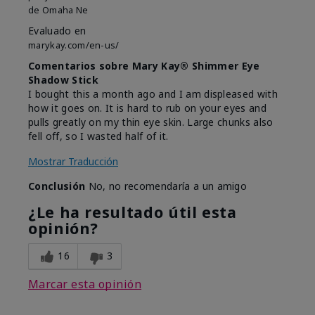
de
Omaha Ne
Evaluado en
marykay.com/en-us/
Comentarios sobre Mary Kay® Shimmer Eye
Shadow Stick
I bought this a month ago and I am displeased with
how it goes on. It is hard to rub on your eyes and
pulls greatly on my thin eye skin. Large chunks also
fell off, so I wasted half of it.
Mostrar Traducción
Conclusión
No, no recomendaría a un amigo
¿Le ha resultado útil esta
opinión?
16
3
Marcar esta opinión