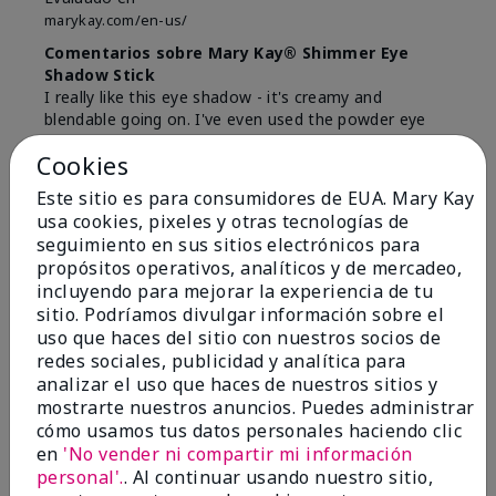
marykay.com/en-us/
Comentarios sobre Mary Kay® Shimmer Eye
Shadow Stick
I really like this eye shadow - it's creamy and
blendable going on. I've even used the powder eye
colors on top. It literally stays on all day.
Cookies
Mostrar Traducción
Este sitio es para consumidores de EUA. Mary Kay
usa cookies, pixeles y otras tecnologías de
Conclusión
Sí, recomendaría a un amigo
seguimiento en sus sitios electrónicos para
¿Le ha resultado útil esta
propósitos operativos, analíticos y de mercadeo,
opinión?
incluyendo para mejorar la experiencia de tu
sitio. Podríamos divulgar información sobre el
0
0
uso que haces del sitio con nuestros socios de
redes sociales, publicidad y analítica para
Marcar esta opinión
analizar el uso que haces de nuestros sitios y
mostrarte nuestros anuncios. Puedes administrar
cómo usamos tus datos personales haciendo clic
en
'No vender ni compartir mi información
5
personal'.
. Al continuar usando nuestro sitio,