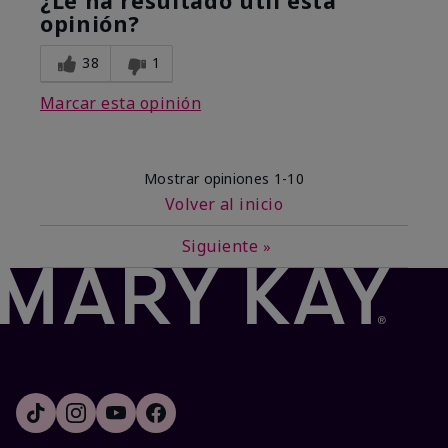
¿Le ha resultado útil esta
opinión?
38
1
Marcar esta opinión
Mostrar opiniones
1-10
Volver al inicio
Siguiente
»