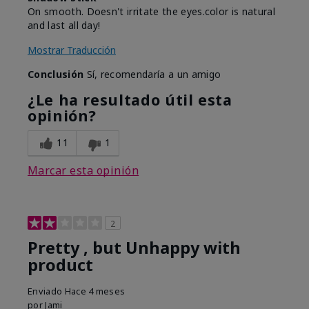
On smooth. Doesn't irritate the eyes.color is natural
and last all day!
Mostrar Traducción
Conclusión
Sí, recomendaría a un amigo
¿Le ha resultado útil esta
opinión?
11
1
Marcar esta opinión
2
Pretty , but Unhappy with
product
Enviado
Hace 4 meses
por
Jami