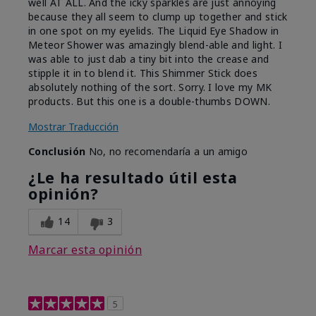
well AT ALL. And the icky sparkles are just annoying
because they all seem to clump up together and stick
in one spot on my eyelids. The Liquid Eye Shadow in
Meteor Shower was amazingly blend-able and light. I
was able to just dab a tiny bit into the crease and
stipple it in to blend it. This Shimmer Stick does
absolutely nothing of the sort. Sorry. I love my MK
products. But this one is a double-thumbs DOWN.
Mostrar Traducción
Conclusión
No, no recomendaría a un amigo
¿Le ha resultado útil esta
opinión?
14
3
Marcar esta opinión
5