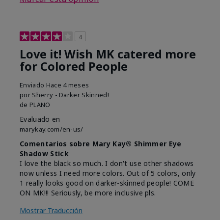
4
Love it! Wish MK catered more
for Colored People
Enviado
Hace 4 meses
por
Sherry - Darker Skinned!
de
PLANO
Evaluado en
marykay.com/en-us/
Comentarios sobre Mary Kay® Shimmer Eye
Shadow Stick
I love the black so much. I don't use other shadows
now unless I need more colors. Out of 5 colors, only
1 really looks good on darker-skinned people! COME
ON MK!!! Seriously, be more inclusive pls.
Mostrar Traducción