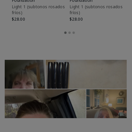
Foundation
Foundation
De
es
Light 1​ (subtonos rosados
Light 1​ (subtonos rosados
fríos)
fríos)
$9
$28.00
$28.00