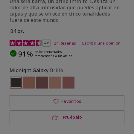
Una sola barra, un brillo infinito. Desliza un
color de alta intensidad que puedes aplicar en
capas y que se ofrece en cinco tonalidades
fuera de este mundo.
.04 oz.
Calificación de clientes de 4,3 de 5
4.6
24 Reseñas
Escribir una opinión
91%
de los encuestados
recomendaría a un amigo.
Midnight Galaxy
Brillo
seleccionado
Out of stock
Out of stock
Out of stock
Out of stock
Out of stock
Favoritos
Pruébalo