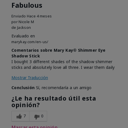
Fabulous
Enviado
Hace 4 meses
por
Nicole M
de
Jackson
Evaluado en
marykay.com/en-us/
Comentarios sobre Mary Kay® Shimmer Eye
Shadow Stick
I bought 3 different shades of the shadow shimmer
sticks and absolutely love all three. I wear them daily
Mostrar Traducción
Conclusión
Sí, recomendaría a un amigo
¿Le ha resultado útil esta
opinión?
7
0
Marcar esta opinión