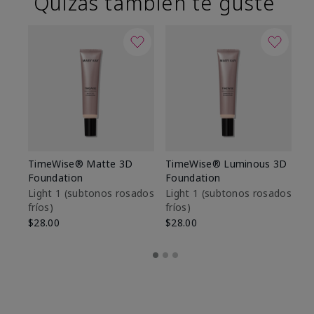
Quizás también te guste
TimeWise® Matte 3D
TimeWise® Luminous 3D
Sk
Foundation
Foundation
De
es
Light 1​ (subtonos rosados
Light 1​ (subtonos rosados
fríos)
fríos)
$9
$28.00
$28.00