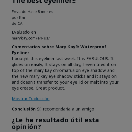
The best eyeliner!!
Enviado
Hace 8 meses
por
Km
de
CA
Evaluado en
marykay.com/en-us/
Comentarios sobre Mary Kay® Waterproof
Eyeliner
I bought this eyeliner last week. It is FABULOUS. It
glides on easily, It stays on all day, I even tried it on
top of the mary kay chromafusion eye shadow and
the new mary kay eye shadow sticks and it stays on
and doesn't transfer to your eye lid or melt into your
eye crease. Great product.
Mostrar Traducción
Conclusión
Sí, recomendaría a un amigo
¿Le ha resultado útil esta
opinión?