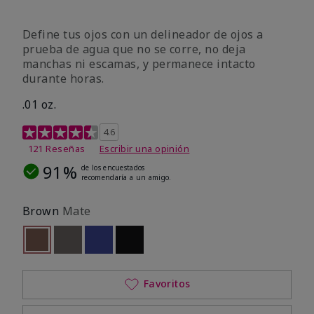
Define tus ojos con un delineador de ojos a
prueba de agua que no se corre, no deja
manchas ni escamas, y permanece intacto
durante horas.
.01 oz.
Calificación de clientes de 4,1 de 5
4.6
121 Reseñas
Escribir una opinión
91%
de los encuestados
recomendaría a un amigo.
Brown
Mate
seleccionado
Out of stock
Out of stock
Out of stock
Out of stock
Favoritos