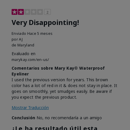
2
Very Disappointing!
Enviado
Hace 5 meses
por
AJ
de
Maryland
Evaluado en
marykay.com/en-us/
Comentarios sobre Mary Kay® Waterproof
Eyeliner
I used the previous version for years. This brown
color has a lot of red in it & does not stay in place. It
goes on smoothly, yet smudges easily. Be aware if
you expect the previous product.
Mostrar Traducción
Conclusión
No, no recomendaría a un amigo
¿Le ha resultado útil esta