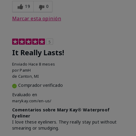
19
0
Marcar esta opinión
5
It Really Lasts!
Enviado
Hace 8 meses
por
PamH
de
Canton, MI
Comprador verificado
Evaluado en
marykay.com/en-us/
Comentarios sobre Mary Kay® Waterproof
Eyeliner
I love these eyeliners. They really stay put without
smearing or smudging.