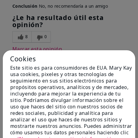
Conclusión
No, no recomendaría a un amigo
¿Le ha resultado útil esta
opinión?
8
0
Marcar esta opinión
Cookies
Este sitio es para consumidores de EUA. Mary Kay
1
usa cookies, pixeles y otras tecnologías de
seguimiento en sus sitios electrónicos para
I have used Marykay eyeliner
propósitos operativos, analíticos y de mercadeo,
since 1992. This new product
incluyendo para mejorar la experiencia de tu
go
sitio. Podríamos divulgar información sobre el
uso que haces del sitio con nuestros socios de
Enviado
Hace 3 meses
redes sociales, publicidad y analítica para
por
Jacqueline
analizar el uso que haces de nuestros sitios y
de
Supply
mostrarte nuestros anuncios. Puedes administrar
cómo usamos tus datos personales haciendo clic
Evaluado en