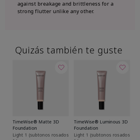
against breakage and brittleness for a
strong flutter unlike any other.
Quizás también te guste
TimeWise® Matte 3D
TimeWise® Luminous 3D
Sk
Foundation
Foundation
De
es
Light 1​ (subtonos rosados
Light 1​ (subtonos rosados