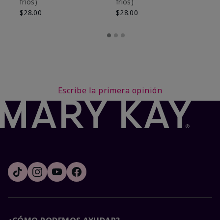
fríos)
fríos)
$9
$28.00
$28.00
Escribe la primera opinión