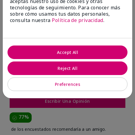
aceptas nuestro uso de cookies y otras
tecnologías de seguimiento. Para conocer más
sobre cómo usamos tus datos personales,
consulta nuestra
Política de privacidad
.
Accept All
OPINIONES
Reject All
3.9
Preferences
13 Reseñas
Escribir Una Opinión
77%
de los encuestados recomendaría a un amigo.