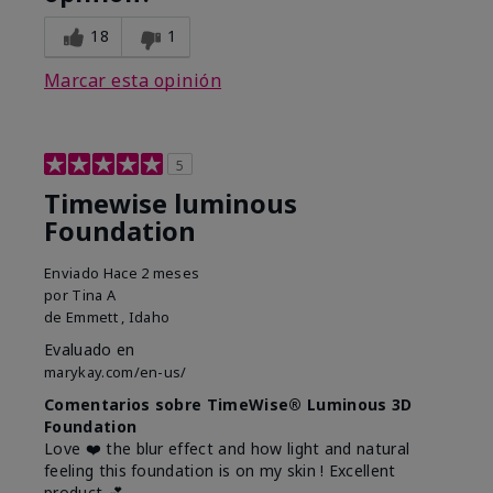
18
1
Marcar esta opinión
5
Timewise luminous
Foundation
Enviado
Hace 2 meses
por
Tina A
de
Emmett , Idaho
Evaluado en
marykay.com/en-us/
Comentarios sobre TimeWise® Luminous 3D
Foundation
Love ❤️ the blur effect and how light and natural
feeling this foundation is on my skin ! Excellent
product 💕