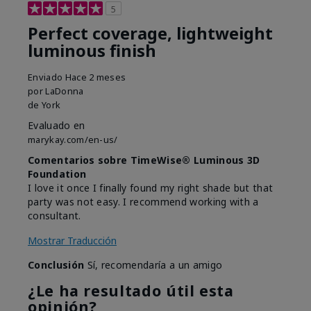
5
Perfect coverage, lightweight
luminous finish
Enviado
Hace 2 meses
por
LaDonna
de
York
Evaluado en
marykay.com/en-us/
Comentarios sobre TimeWise® Luminous 3D
Foundation
I love it once I finally found my right shade but that
party was not easy. I recommend working with a
consultant.
Mostrar Traducción
Conclusión
Sí, recomendaría a un amigo
¿Le ha resultado útil esta
opinión?