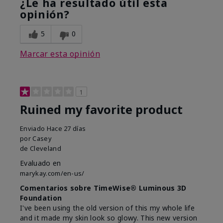
¿Le ha resultado útil esta
opinión?
5
0
Marcar esta opinión
1
Ruined my favorite product
Enviado
Hace 27 días
por
Casey
de
Cleveland
Evaluado en
marykay.com/en-us/
Comentarios sobre TimeWise® Luminous 3D
Foundation
I've been using the old version of this my whole life
and it made my skin look so glowy. This new version