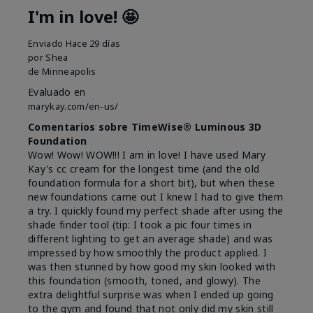
I'm in love! 🤩
Enviado
Hace 29 días
por
Shea
de
Minneapolis
Evaluado en
marykay.com/en-us/
Comentarios sobre TimeWise® Luminous 3D
Foundation
Wow! Wow! WOW!!! I am in love! I have used Mary
Kay's cc cream for the longest time (and the old
foundation formula for a short bit), but when these
new foundations came out I knew I had to give them
a try. I quickly found my perfect shade after using the
shade finder tool (tip: I took a pic four times in
different lighting to get an average shade) and was
impressed by how smoothly the product applied. I
was then stunned by how good my skin looked with
this foundation (smooth, toned, and glowy). The
extra delightful surprise was when I ended up going
to the gym and found that not only did my skin still