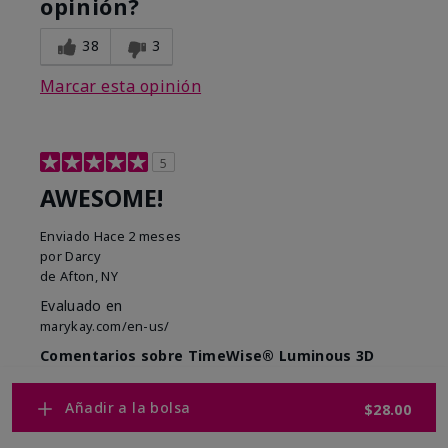
opinión?
38
3
Marcar esta opinión
5
AWESOME!
Enviado
Hace 2 meses
por
Darcy
de
Afton, NY
Evaluado en
marykay.com/en-us/
Comentarios sobre TimeWise® Luminous 3D
Foundation
Bought some of the 3D Foundation and it's the first
Añadir a la bolsa
$28.00
time that my Daughter got a PERFECT match to her
skin tone. I LOVE mine, and I won't use nothing else.