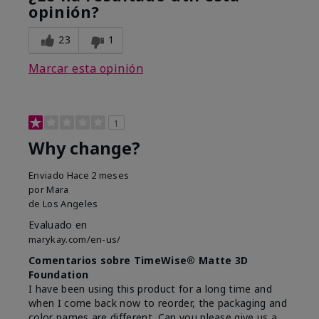
opinión?
23
1
Marcar esta opinión
1
Why change?
Enviado
Hace 2 meses
por
Mara
de
Los Angeles
Evaluado en
marykay.com/en-us/
Comentarios sobre TimeWise® Matte 3D
Foundation
I have been using this product for a long time and
when I come back now to reorder, the packaging and
color names are different. Can you please give us a