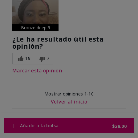
Bronze deep 9
¿Le ha resultado útil esta
opinión?
18
7
Marcar esta opinión
Mostrar opiniones
1-10
Volver al inicio
Siguiente
»
Añadir a la bolsa
$28.00