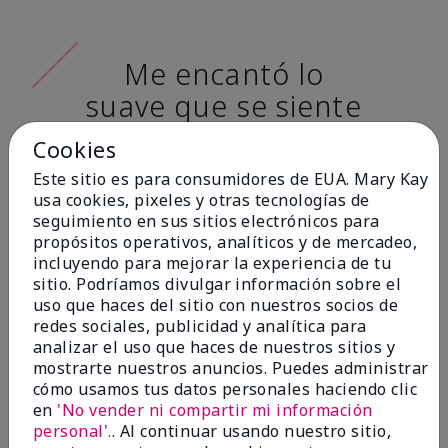
Me encantó lo
suave que se siente
al aplicarla. Tiene
Cookies
un acabado mate
Este sitio es para consumidores de EUA. Mary Kay
muy bonito y no se
usa cookies, pixeles y otras tecnologías de
seguimiento en sus sitios electrónicos para
siente pastosa en la
propósitos operativos, analíticos y de mercadeo,
piel. (tono de piel:
incluyendo para mejorar la experiencia de tu
sitio. Podríamos divulgar información sobre el
claro)
uso que haces del sitio con nuestros socios de
redes sociales, publicidad y analítica para
Ailime A., Tampa, Fla.
analizar el uso que haces de nuestros sitios y
mostrarte nuestros anuncios. Puedes administrar
cómo usamos tus datos personales haciendo clic
en
'No vender ni compartir mi información
personal'.
. Al continuar usando nuestro sitio,