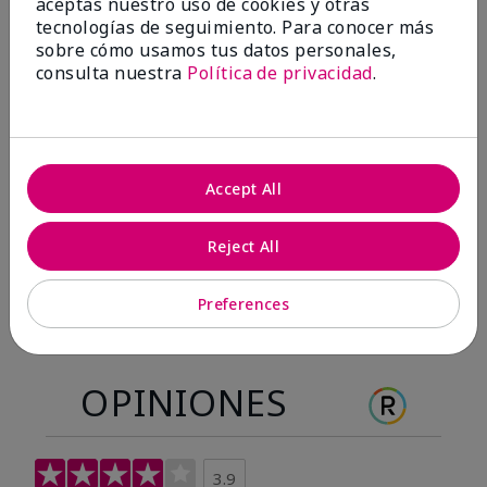
aceptas nuestro uso de cookies y otras
Antes & después
tecnologías de seguimiento. Para conocer más
sobre cómo usamos tus datos personales,
consulta nuestra
Política de privacidad
.
Antes
Después
Antes
Después
Accept All
Reject All
Preferences
OPINIONES
3.9