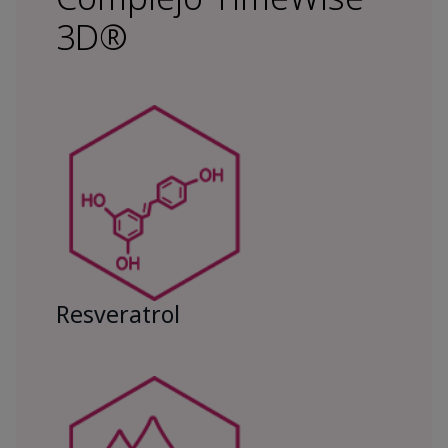
3D®
Resveratrol