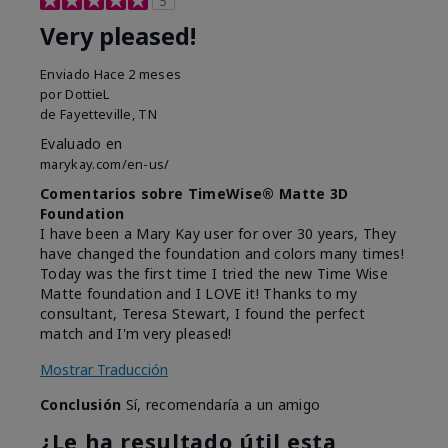
5
Very pleased!
Enviado
Hace 2 meses
por
DottieL
de
Fayetteville, TN
Evaluado en
marykay.com/en-us/
Comentarios sobre TimeWise® Matte 3D
Foundation
I have been a Mary Kay user for over 30 years, They
have changed the foundation and colors many times!
Today was the first time I tried the new Time Wise
Matte foundation and I LOVE it! Thanks to my
consultant, Teresa Stewart, I found the perfect
match and I'm very pleased!
Mostrar Traducción
Conclusión
Sí, recomendaría a un amigo
¿Le ha resultado útil esta