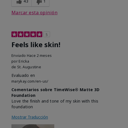
43
1
Marcar esta opinión
5
Feels like skin!
Enviado
Hace 2 meses
por
Ericka
de
St. Augustine
Evaluado en
marykay.com/en-us/
Comentarios sobre TimeWise® Matte 3D
Foundation
Love the finish and tone of my skin with this
foundation
Mostrar Traducción