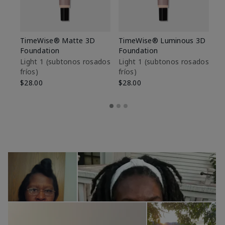
TimeWise® Matte 3D
TimeWise® Luminous 3D
Sk
Foundation
Foundation
De
es
Light 1​ (subtonos rosados
Light 1​ (subtonos rosados
fríos)
fríos)
$9
$28.00
$28.00