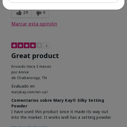
opinión?
29
0
Marcar esta opinión
4
Great product
Enviado
Hace 3 meses
por
Annie
de
Chattanooga, TN
Evaluado en
marykay.com/en-us/
Comentarios sobre Mary Kay® Silky Setting
Powder
I have used this product since it made its way out
into the market. It works well has a setting powder.