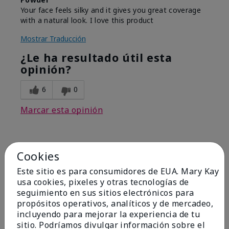
Your face feels silky and it gives you great coverage
with a natural look. I love this product
Mostrar Traducción
¿Le ha resultado útil esta
opinión?
6
0
Marcar esta opinión
1
Cookies
Bring Back Mineral Powder
Este sitio es para consumidores de EUA. Mary Kay
Foundation
usa cookies, pixeles y otras tecnologías de
seguimiento en sus sitios electrónicos para
Enviado
Hace 2 meses
propósitos operativos, analíticos y de mercadeo,
por
EM
incluyendo para mejorar la experiencia de tu
de
Spring, TX
sitio. Podríamos divulgar información sobre el