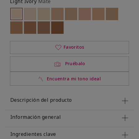
Light Ivory
Mate
seleccionado
Out of stock
Out of stock
Out of stock
Out of stock
Out of stock
Out of stock
Out of stock
Out of stoc
Out of stock
Out of stock
Out of stock
Out of stock
Favoritos
Pruébalo
Encuentra mi tono ideal
Descripción del producto
Información general
Ingredientes clave