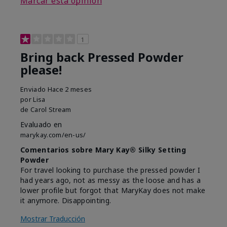
Marcar esta opinión
1
Bring back Pressed Powder
please!
Enviado
Hace 2 meses
por
Lisa
de
Carol Stream
Evaluado en
marykay.com/en-us/
Comentarios sobre Mary Kay® Silky Setting
Powder
For travel looking to purchase the pressed powder I
had years ago, not as messy as the loose and has a
lower profile but forgot that MaryKay does not make
it anymore. Disappointing.
Mostrar Traducción