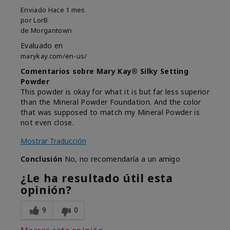
Enviado
Hace 1 mes
por
LorB
de
Morgantown
Evaluado en
marykay.com/en-us/
Comentarios sobre Mary Kay® Silky Setting
Powder
This powder is okay for what it is but far less superior
than the Mineral Powder Foundation. And the color
that was supposed to match my Mineral Powder is
not even close.
Mostrar Traducción
Conclusión
No, no recomendaría a un amigo
¿Le ha resultado útil esta
opinión?
9
0