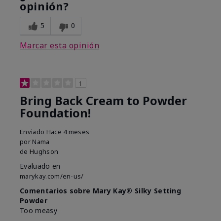
opinión?
5
0
Marcar esta opinión
1
Bring Back Cream to Powder
Foundation!
Enviado
Hace 4 meses
por
Nama
de
Hughson
Evaluado en
marykay.com/en-us/
Comentarios sobre Mary Kay® Silky Setting
Powder
Too measy