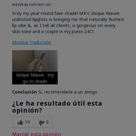
marykay.com/en-us/
Srsly my year-round fave shade! MK's Unique Mauve
unlimited lipgloss is bringing me that naturally flushed
lip vibe &, as I tell all clients, is gorgeous on every
skin tone and a staple in my purse 24/7.
Mostrar Traducción
Unique Mauve - my
go-to shade
Conclusión
Sí, recomendaría a un amigo
¿Le ha resultado útil esta
opinión?
19
0
Marcar esta opinión