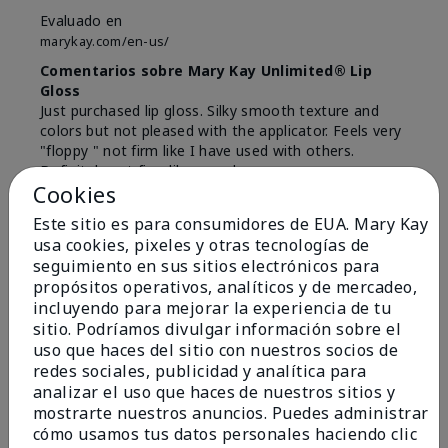
Evaluado en
marykay.com/en-us/
Comentarios sobre Mary Kay Unlimited® Lip
Gloss
Just purchased lip gloss. Silky smooth texture and
colors but not pleased with the applicator. Feels very
"floppy " not firm like I have used with others.
Definitely not firm like samples were.
Cookies
Mostrar Traducción
Este sitio es para consumidores de EUA. Mary Kay
Conclusión
Sí, recomendaría a un amigo
usa cookies, pixeles y otras tecnologías de
seguimiento en sus sitios electrónicos para
¿Le ha resultado útil esta
propósitos operativos, analíticos y de mercadeo,
opinión?
incluyendo para mejorar la experiencia de tu
sitio. Podríamos divulgar información sobre el
8
1
uso que haces del sitio con nuestros socios de
redes sociales, publicidad y analítica para
Marcar esta opinión
analizar el uso que haces de nuestros sitios y
mostrarte nuestros anuncios. Puedes administrar
cómo usamos tus datos personales haciendo clic