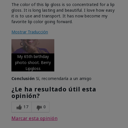
The color of this lip gloss is so concentrated for a lip
gloss. It is long lasting and beautiful. I love how easy
it is to use and transport. It has now become my
favorite lip color going forward.
Mostrar Traducción
My 65th birthday
photo shoot. Berry
Lipgloss
Conclusión
Sí, recomendaría a un amigo
¿Le ha resultado útil esta
opinión?
17
0
Marcar esta opinión