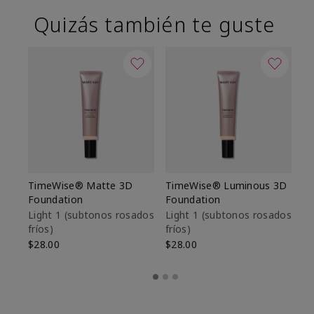
Quizás también te guste
TimeWise® Matte 3D
TimeWise® Luminous 3D
Sk
Foundation
Foundation
De
es
Light 1​ (subtonos rosados
Light 1​ (subtonos rosados
fríos)
fríos)
$9
$28.00
$28.00