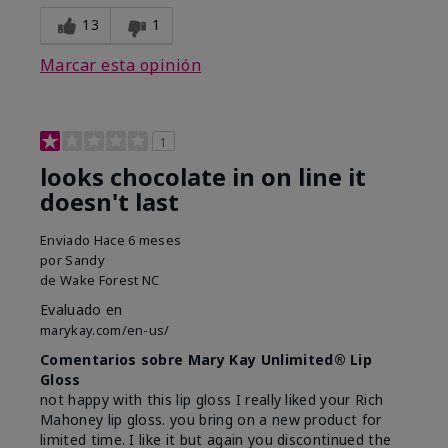
13
1
Marcar esta opinión
1
looks chocolate in on line it
doesn't last
Enviado
Hace 6 meses
por
Sandy
de
Wake Forest NC
Evaluado en
marykay.com/en-us/
Comentarios sobre Mary Kay Unlimited® Lip
Gloss
not happy with this lip gloss I really liked your Rich
Mahoney lip gloss. you bring on a new product for
limited time. I like it but again you discontinued the