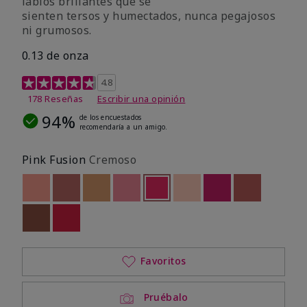
labios brillantes que se
sienten tersos y humectados, nunca pegajosos
ni grumosos.
0.13 de onza
Calificación de clientes de 4,8 de 5
4.8
178 Reseñas
Escribir una opinión
94%
de los encuestados
recomendaría a un amigo.
Pink Fusion
Cremoso
Out of stock
Out of stock
Out of stock
Out of stock
seleccionado
Out of stock
Out of stock
Out of stock
Out of stoc
Out of stock
Out of stock
Favoritos
Pruébalo