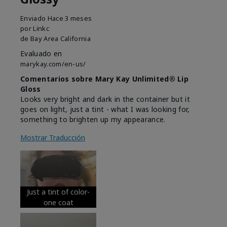
Enviado
Hace 3 meses
por
Linkc
de
Bay Area California
Evaluado en
marykay.com/en-us/
Comentarios sobre Mary Kay Unlimited® Lip
Gloss
Looks very bright and dark in the container but it
goes on light, just a tint - what I was looking for,
something to brighten up my appearance.
Mostrar Traducción
Just a tint of color-
one coat