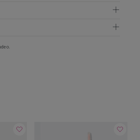
udeo.