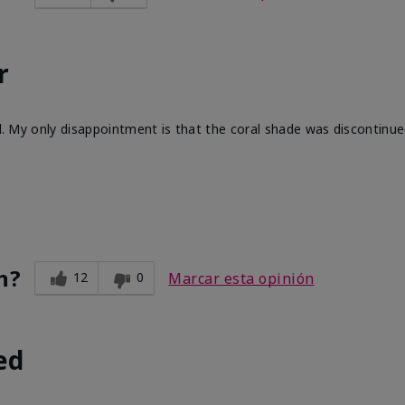
r
ll. My only disappointment is that the coral shade was discontinue
n?
12
0
Marcar esta opinión
ed