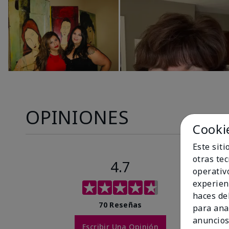
OPINIONES
Cooki
Este sit
otras te
4.7
operativ
experien
haces del
70 Reseñas
para ana
anuncios
Escribir Una Opinión