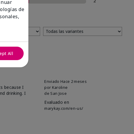
1 estrella
2
tinuar
nologías de
sonales,
ept All
Enviado
Hace 2 meses
ts because I
por
Karoline
d drinking. I
de
San Jose
Evaluado en
marykay.com/en-us/