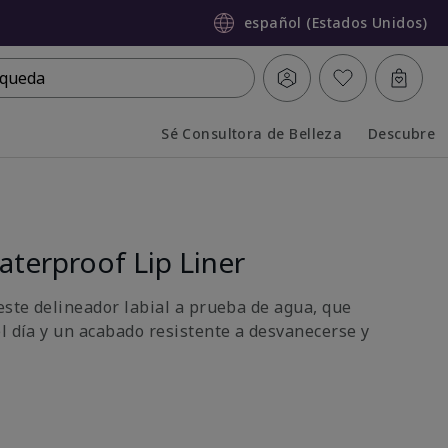
español (Estados Unidos)
queda
Sé Consultora de Belleza
Descubre
Collapsed
Expanded
terproof Lip Liner
este delineador labial a prueba de agua, que
el día y un acabado resistente a desvanecerse y