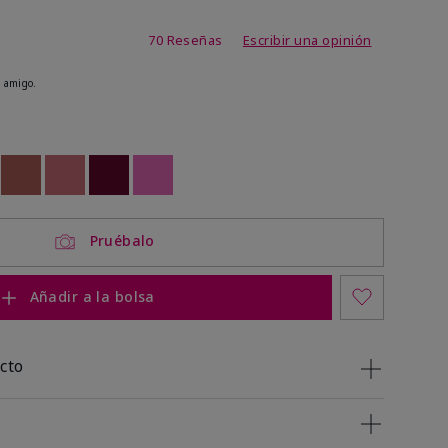
 de 5 de 5
70 Reseñas
Escribir una opinión
 amigo.
ock
 of stock
Out of stock
Out of stock
Out of stock
Out of stock
Pruébalo
Añadir a la bolsa
cto