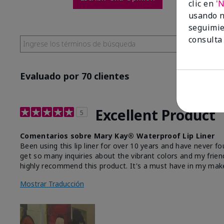
clic en
'
usando n
seguimie
consulta
Evaluado por 70 clientes
Excellent Product
5
Comentarios sobre Mary Kay® Waterproof Lip Liner
Been using this lip liner for over 10 years and have never fo
get so many inquiries about the vibrant colors and my friend
highly recommend this product. It's a must have in my mak
Mostrar Traducción