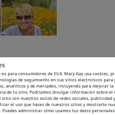
es
io es para consumidores de EUA. Mary Kay usa cookies, pi
cnologías de seguimiento en sus sitios electrónicos para
os, analíticos y de mercadeo, incluyendo para mejorar la
94%
cia de tu sitio. Podríamos divulgar información sobre el
 sitio con nuestros socios de redes sociales, publicidad y
de los encuestados
lizar el uso que haces de nuestros sitios y mostrarte nu
recomendaría a un
. Puedes administrar cómo usamos tus datos personales
amigo.