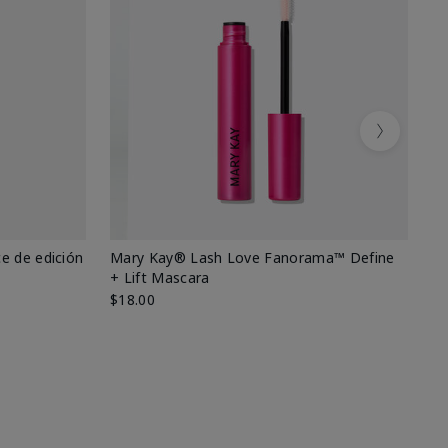
Next
e de edición
Mary Kay® Lash Love Fanorama™ Define
Ma
+ Lift Mascara
Ki
$18.00
$2