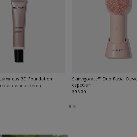
Luminous 3D Foundation
Skinvigorate™ Duo Facial Devic
especial†
btonos rosados fríos)
$95.00