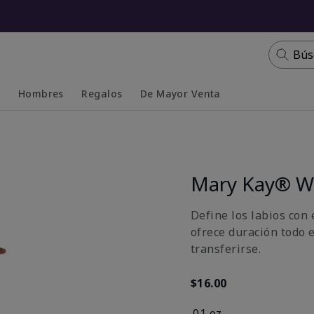
Bús
s
Hombres
Regalos
De Mayor Venta
Collapsed
Expanded
Mary Kay® Wa
Define los labios con 
ofrece duración todo 
transferirse.
$16.00
.01 oz.