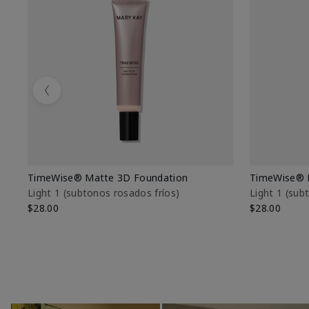
Previous
TimeWise® Matte 3D Foundation
TimeWise® 
Light 1​ (subtonos rosados fríos)
Light 1​ (su
$28.00
$28.00