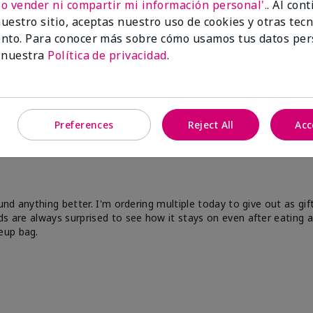
No vender ni compartir mi información personal'.
. Al con
uestro sitio, aceptas nuestro uso de cookies y otras tec
nto. Para conocer más sobre cómo usamos tus datos per
 nuestra
Política de privacidad
.
Preferences
Reject All
Acc
und anything better. I'm ordering multiple today to give out as gif
s are always surprised to see how it stays on even after eating an
eup bag.