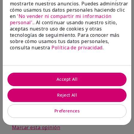
por
Candy
mostrarte nuestros anuncios. Puedes administrar
de
Pulaski
cómo usamos tus datos personales haciendo clic
en
'No vender ni compartir mi información
Comprador verificado
personal'.
. Al continuar usando nuestro sitio,
Evaluado en
aceptas nuestro uso de cookies y otras
marykay.com/en-us/
tecnologías de seguimiento. Para conocer más
Comentarios sobre Mary Kay® Liquid Foundation
sobre cómo usamos tus datos personales,
Brush
consulta nuestra
Política de privacidad
.
I have used other foundation brushes in the past.
Since I received this brush I has tossed the other
brushes.
Mostrar Traducción
Accept All
Conclusión
Sí, recomendaría a un amigo
Reject All
¿Le ha resultado útil esta
opinión?
Preferences
3
0
Marcar esta opinión