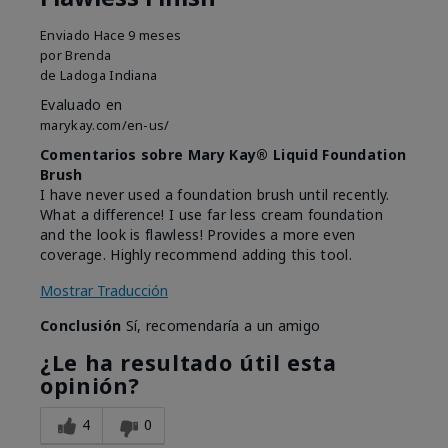
Enviado
Hace 9 meses
por
Brenda
de
Ladoga Indiana
Evaluado en
marykay.com/en-us/
Comentarios sobre Mary Kay® Liquid Foundation
Brush
I have never used a foundation brush until recently.
What a difference! I use far less cream foundation
and the look is flawless! Provides a more even
coverage. Highly recommend adding this tool.
Mostrar Traducción
Conclusión
Sí, recomendaría a un amigo
¿Le ha resultado útil esta
opinión?
4
0