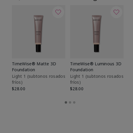
TimeWise® Matte 3D
TimeWise® Luminous 3D
Sk
Foundation
Foundation
De
es
Light 1​ (subtonos rosados
Light 1​ (subtonos rosados
fríos)
fríos)
$9
$28.00
$28.00