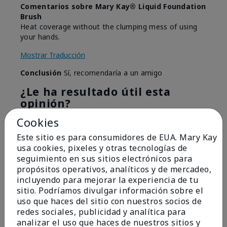
Comentarios sobre Mary Kay® Liquid Foundation
Brush
Heat coverage without the clumping mess of using
your hands.
Mostrar Traducción
Conclusión
Sí, recomendaría a un amigo
¿Le ha resultado útil esta
opinión?
Cookies
2
0
Este sitio es para consumidores de EUA. Mary Kay
Marcar esta opinión
usa cookies, pixeles y otras tecnologías de
seguimiento en sus sitios electrónicos para
propósitos operativos, analíticos y de mercadeo,
incluyendo para mejorar la experiencia de tu
5
sitio. Podríamos divulgar información sobre el
Best foundation brush
uso que haces del sitio con nuestros socios de
redes sociales, publicidad y analítica para
Enviado
Hace 10 meses
analizar el uso que haces de nuestros sitios y