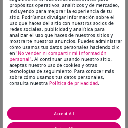
propósitos operativos, analíticos y de mercadeo,
Conclusión
Sí, recomendaría a un amigo
incluyendo para mejorar la experiencia de tu
sitio. Podríamos divulgar información sobre el
¿Le ha resultado útil esta
uso que haces del sitio con nuestros socios de
opinión?
redes sociales, publicidad y analítica para
analizar el uso que haces de nuestros sitios y
6
2
mostrarte nuestros anuncios. Puedes administrar
cómo usamos tus datos personales haciendo clic
Marcar esta opinión
en
'No vender ni compartir mi información
personal'.
. Al continuar usando nuestro sitio,
aceptas nuestro uso de cookies y otras
tecnologías de seguimiento. Para conocer más
5
sobre cómo usamos tus datos personales,
Good Value
consulta nuestra
Política de privacidad
.
Enviado
Hace 11 meses
por
AJ
de
Coulterville
Comprador verificado
Accept All
Evaluado en
marykay.com/en-us/