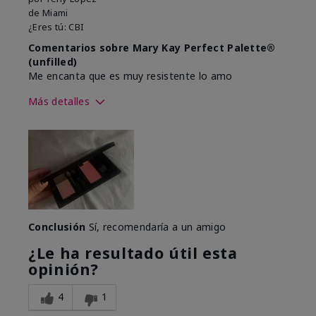
de
Miami
¿Eres tú:
CBI
Comentarios sobre Mary Kay Perfect Palette®
(unfilled)
Me encanta que es muy resistente lo amo
Más detalles
Tono de piel
Medio
¿Cuál fue tu experiencia de uso
Cómodo
general con este producto?
Conclusión
Sí, recomendaría a un amigo
¿Le ha resultado útil esta
opinión?
4
1