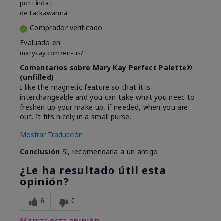
por
Linda E
de
Lackawanna
Comprador verificado
Evaluado en
marykay.com/en-us/
Comentarios sobre Mary Kay Perfect Palette®
(unfilled)
I like the magnetic feature so that it is
interchangeable and you can take what you need to
freshen up your make up, if needed, when you are
out. It fits nicely in a small purse.
Mostrar Traducción
Conclusión
Sí, recomendaría a un amigo
¿Le ha resultado útil esta
opinión?
6
0
Marcar esta opinión