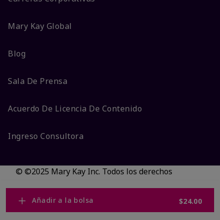
Mary Kay Global
Blog
Sala De Prensa
Acuerdo De Licencia De Contenido
Ingreso Consultora
© ©2025 Mary Kay Inc. Todos los derechos
reservados.
No vender/Preferencias de cookies
Añadir a la bolsa
$24.00
Código DSA/Queja al Código
Términos
Privacidad
Transparencia en CA
Accesibilidad
Cambiar país