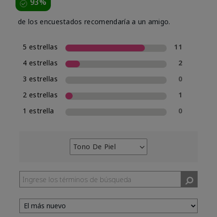
93%
de los encuestados recomendaría a un amigo.
5 estrellas
11
4 estrellas
2
3 estrellas
0
2 estrellas
1
1 estrella
0
Tono De Piel
Filtrar
reseñas
por
Tono
de
piel