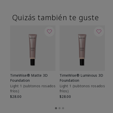
Quizás también te guste
TimeWise® Matte 3D
TimeWise® Luminous 3D
Sk
Foundation
Foundation
De
es
Light 1​ (subtonos rosados
Light 1​ (subtonos rosados
fríos)
fríos)
$9
$28.00
$28.00