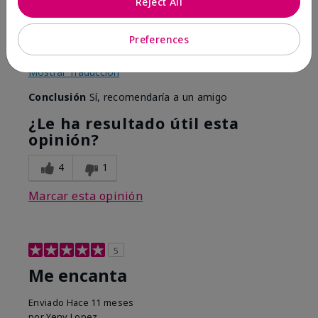
Reject All
Comentarios sobre Mary Kay Perfect Palette®
(unfilled)
Preferences
Magnetic, holds products well
Mostrar Traducción
Conclusión
Sí, recomendaría a un amigo
¿Le ha resultado útil esta
opinión?
4
1
Marcar esta opinión
5
Me encanta
Enviado
Hace 11 meses
por
Yeny Lopez