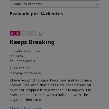
Evaluado por 14 clientes
2
Keeps Breaking
Enviado
Hace 1 mes
por
Beth
de
Pennsylvania
Evaluado en
marykay.com/en-us/
I have bought this case twice now and both have
broken. The latch that closes the case breaks off. I
have not dropped it or damaged it in anyway. I'm
now keeping it closed with a hair tie. I won't be
buying a third case.
Mostrar Traducción