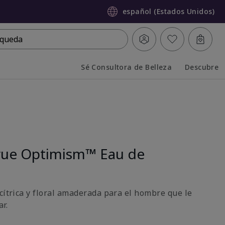
español (Estados Unidos)
queda
Sé Consultora de Belleza
Descubre
Collapsed
Expanded
rue Optimism™ Eau de
cítrica y floral amaderada para el hombre que le
r.