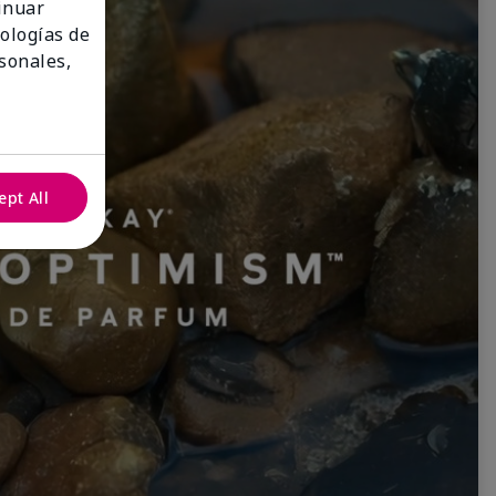
tinuar
nologías de
sonales,
ept All