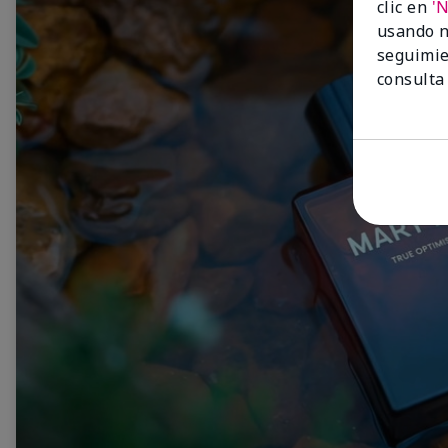
clic en
'
usando n
seguimie
consulta