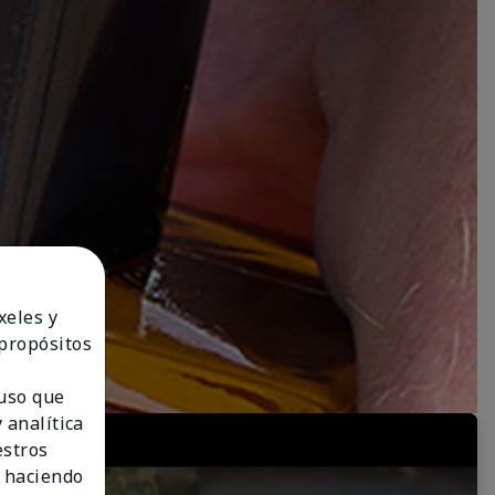
xeles y
 propósitos
 uso que
 analítica
estros
 haciendo