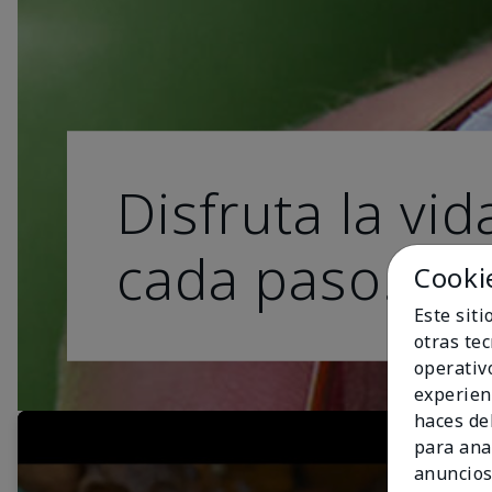
Disfruta la vid
cada paso.
Cooki
Este sit
otras te
operativ
experien
haces del
para ana
anuncios