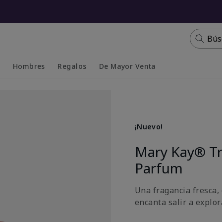
Bús
s
Hombres
Regalos
De Mayor Venta
Collapsed
Expanded
¡Nuevo!
Mary Kay® T
Parfum
Una fragancia fresca, 
encanta salir a explora