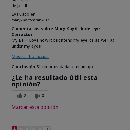
de
Jax, fl
Evaluado en
marykay.com/en-us/
Comentarios sobre Mary Kay® Undereye
Corrector
My BFF! Love how it brightens my eyelids as well as
under my eyes!
Mostrar Traducción
Conclusión
Sí, recomendaría a un amigo
¿Le ha resultado útil esta
opinión?
2
0
Marcar esta opinión
1