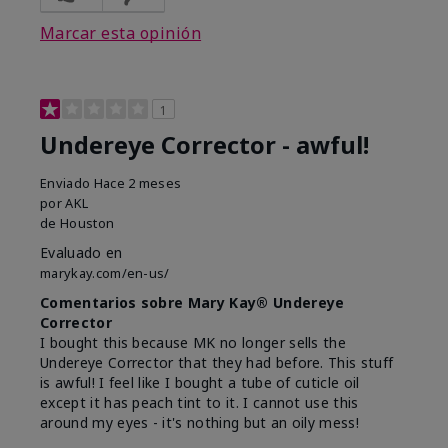
Marcar esta opinión
1
Undereye Corrector - awful!
Enviado
Hace 2 meses
por
AKL
de
Houston
Evaluado en
marykay.com/en-us/
Comentarios sobre Mary Kay® Undereye
Corrector
I bought this because MK no longer sells the
Undereye Corrector that they had before. This stuff
is awful! I feel like I bought a tube of cuticle oil
except it has peach tint to it. I cannot use this
around my eyes - it's nothing but an oily mess!