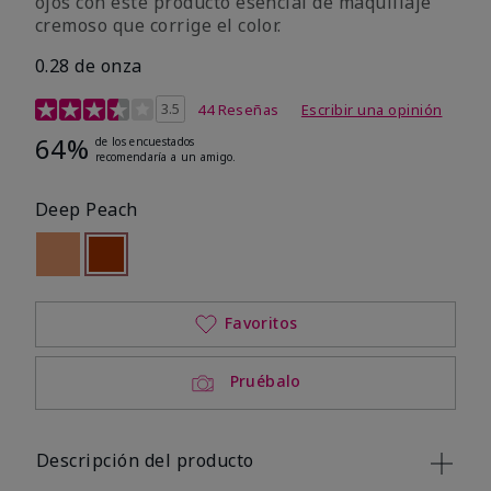
ojos con este producto esencial de maquillaje
cremoso que corrige el color.
0.28 de onza
Calificación de clientes de 5 de 5
3.5
44 Reseñas
Escribir una opinión
64%
de los encuestados
recomendaría a un amigo.
Deep Peach
Out of stock
seleccionado
Out of stock
Favoritos
Pruébalo
Descripción del producto