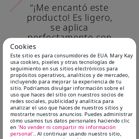
“¡Me encantó este
producto! Es ligero,
se aplica
perfectamente con
muy poca cantidad,
Cookies
ofrece una
Este sitio es para consumidores de EUA. Mary Kay
usa cookies, pixeles y otras tecnologías de
excelente cobertura
seguimiento en sus sitios electrónicos para
y cubre
propósitos operativos, analíticos y de mercadeo,
incluyendo para mejorar la experiencia de tu
completamente las
sitio. Podríamos divulgar información sobre el
ojeras mientras
uso que haces del sitio con nuestros socios de
redes sociales, publicidad y analítica para
hidrata, sin que se
analizar el uso que haces de nuestros sitios y
emborrone ni se
mostrarte nuestros anuncios. Puedes administrar
cómo usamos tus datos personales haciendo clic
agriete”. – Chelsy H.,
en
'No vender ni compartir mi información
Sulphur, Luisiana
personal'.
. Al continuar usando nuestro sitio,