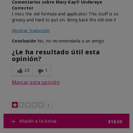
Comentarios sobre Mary Kay® Undereye
Corrector
I miss the old formula and applicator. This stuff is so
greasy and hard to put on. Bring back the old one !!
Mostrar Traducción
Conclusión
No, no recomendaría a un amigo
¿Le ha resultado útil esta
opinión?
23
1
Marcar esta opinión
1
New under eye corrector
Añadir a la bolsa
$18.00
Enviado
Hace 4 meses
por
Lea Anne