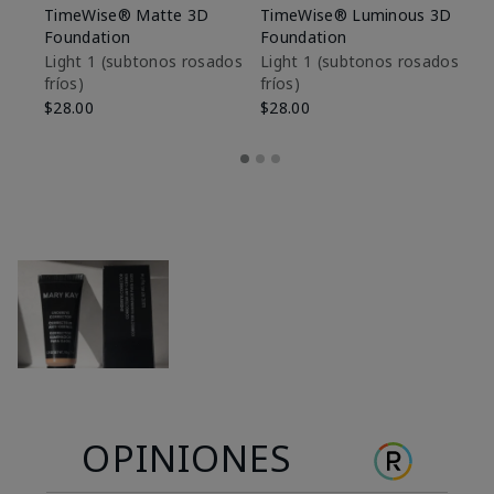
TimeWise® Matte 3D
TimeWise® Luminous 3D
Sk
Foundation
Foundation
De
es
Light 1​ (subtonos rosados
Light 1​ (subtonos rosados
fríos)
fríos)
$9
$28.00
$28.00
OPINIONES