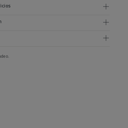
icios
n
udeo.