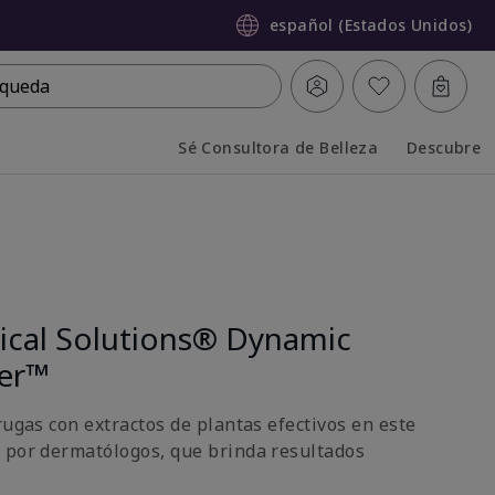
español (Estados Unidos)
queda
Sé Consultora de Belleza
Descubre
Collapsed
Expanded
nical Solutions® Dynamic
ter™
rugas con extractos de plantas efectivos en este
 por dermatólogos, que brinda resultados