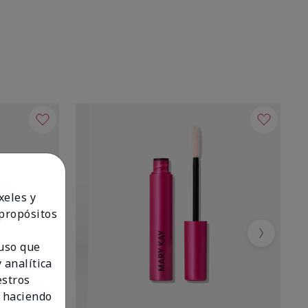
xeles y
 propósitos
Next
 uso que
 analítica
estros
 haciendo