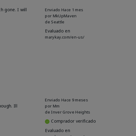
h gone. I will
Enviado
Hace 1 mes
por
MkUpMaven
de
Seattle
Evaluado en
marykay.com/en-us/
Enviado
Hace 9 meses
ough. Ill
por
Mm
de
Inver Grove Heights
Comprador verificado
Evaluado en