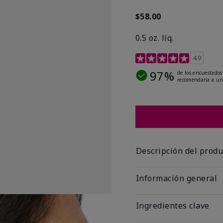
$58.00
0.5 oz. líq.
Calificación de clientes 
4.9
97%
de los encuestados
recomendaría a un
Descripción del produ
Información general
Ingredientes clave