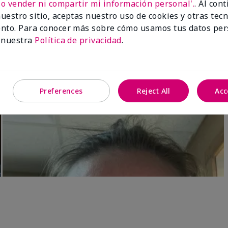
No vender ni compartir mi información personal'.
. Al con
Luminous 3D Foundation
Skinvigorate™ Duo Facial Devic
uestro sitio, aceptas nuestro uso de cookies y otras tec
especial†
btonos rosados fríos)
nto. Para conocer más sobre cómo usamos tus datos per
$95.00
 nuestra
Política de privacidad
.
Preferences
Reject All
Acc