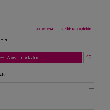
de 4,9 de 5
33 Reseñas
Escribir una opinión
 amigo.
Añadir a la bolsa
cto