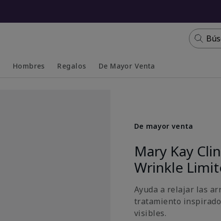
Bús
s
Hombres
Regalos
De Mayor Venta
Collapsed
Expanded
De mayor venta
Mary Kay Cli
Wrinkle Limi
Ayuda a relajar las ar
tratamiento inspirado
visibles.