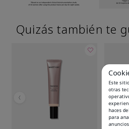
Quizás también te g
Cooki
Este sit
otras te
operativ
Previous
experien
haces del
para ana
anuncios