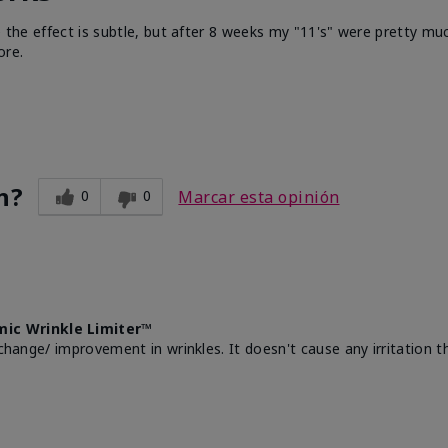
e the effect is subtle, but after 8 weeks my "11's" were pretty muc
ore.
n?
0
0
Marcar esta opinión
mic Wrinkle Limiter™
change/ improvement in wrinkles. It doesn't cause any irritation th